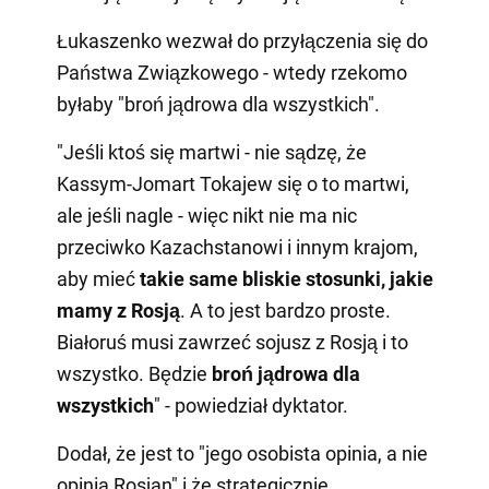
Łukaszenko wezwał do przyłączenia się do
Państwa Związkowego - wtedy rzekomo
byłaby "broń jądrowa dla wszystkich".
"Jeśli ktoś się martwi - nie sądzę, że
Kassym-Jomart Tokajew się o to martwi,
ale jeśli nagle - więc nikt nie ma nic
przeciwko Kazachstanowi i innym krajom,
aby mieć
takie same bliskie stosunki, jakie
mamy z Rosją
. A to jest bardzo proste.
Białoruś musi zawrzeć sojusz z Rosją i to
wszystko. Będzie
broń jądrowa dla
wszystkich
" - powiedział dyktator.
Dodał, że jest to "jego osobista opinia, a nie
opinia Rosjan" i że strategicznie