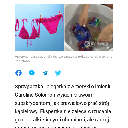
Amerykański specjalista ds. czyszczenia pokazuje, jak prać strój
kąpielowy
Sprzątaczka i blogerka z Ameryki o imieniu
Caroline Solomon wyjaśniła swoim
subskrybentom, jak prawidłowo prać strój
kąpielowy. Ekspertka nie zaleca wrzucania
go do pralki z innymi ubraniami, ale raczej
pranie ręczne z pewnymi niuansami.