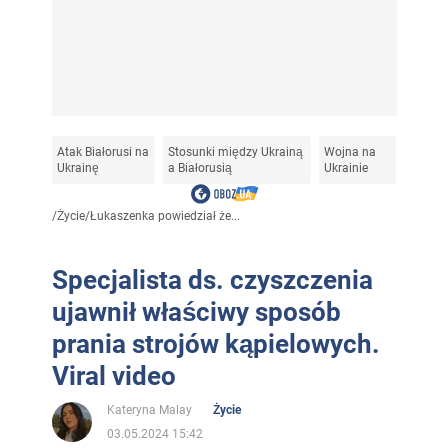
Atak Białorusi na
Stosunki między Ukrainą
Wojna na
Ukrainę
a Białorusią
Ukrainie
/
Życie
/
Łukaszenka powiedział że...
Specjalista ds. czyszczenia
ujawnił właściwy sposób
prania strojów kąpielowych.
Viral video
Kateryna Malay
Życie
03.05.2024 15:42