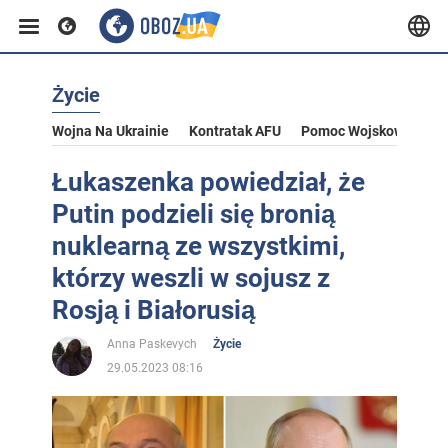
Życie
Wojna Na Ukrainie
Kontratak AFU
Pomoc Wojskowa Dla U
Łukaszenka powiedział, że
Putin podzieli się bronią
nuklearną ze wszystkimi,
którzy weszli w sojusz z
Rosją i Białorusią
Anna Paskevych
Życie
29.05.2023 08:16