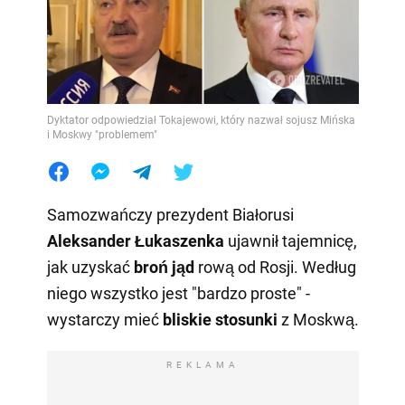
Dyktator odpowiedział Tokajewowi, który nazwał sojusz Mińska
i Moskwy "problemem"
Samozwańczy prezydent Białorusi
Aleksander Łukaszenka
ujawnił tajemnicę,
jak uzyskać
broń jąd
rową od Rosji. Według
niego wszystko jest "bardzo proste" -
wystarczy mieć
bliskie stosunki
z Moskwą.
REKLAMA