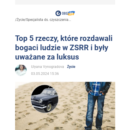
/
Życie
/
Specjalista ds. czyszczenia...
Top 5 rzeczy, które rozdawali
bogaci ludzie w ZSRR i były
uważane za luksus
Ulyana Vynogradova
Życie
03.05.2024 15:36