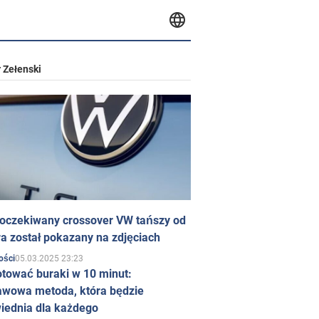
 Zełenski
 oczekiwany crossover VW tańszy od
a został pokazany na zdjęciach
05.03.2025 23:23
ości
otować buraki w 10 minut:
awowa metoda, która będzie
iednia dla każdego