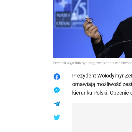
Zełenski wyjaśnia sytuację związaną z możliwością
Prezydent Wołodymyr Zeł
omawiają możliwość zestr
kierunku Polski. Obecnie