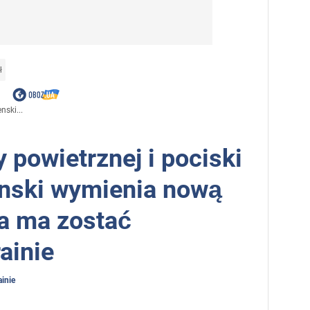
ł
nski...
 powietrznej i pociski
enski wymienia nową
a ma zostać
ainie
inie