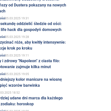
ńszy od Dustera pokazany na nowych
ach
05.03.2025 19:31
ości
sekundę oddzielić śledzie od ości:
y life hack dla gospodyń domowych
05.03.2025 19:28
ości
zycinać róże, aby kwitły intensywnie:
kcje krok po kroku
05.03.2025 19:11
ości
 i zdrowy "Napoleon" z ciasta filo:
towanie zajmuje kilka minut
05.03.2025 19:05
ości
dniejszy kolor manicure na wiosnę
 pięć wzorów barwinka
.03.2025 18:52
rdziej udane dni marca dla każdego
 zodiaku: horoskop