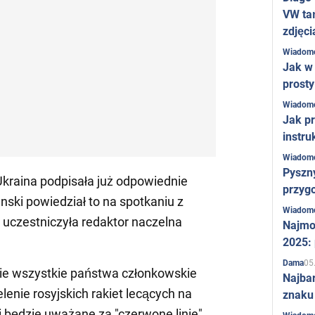
VW ta
zdjęci
Wiadom
Jak w 
prost
Wiadom
Jak pr
instru
Wiadom
Pyszny
Ukraina podpisała już odpowiednie
przygo
nski powiedział to na spotkaniu z
Wiadom
 uczestniczyła redaktor naczelna
Najmo
2025:
05
Dama
ie wszystkie państwa członkowskie
Najba
enie rosyjskich rakiet lecących na
znaku
i będzie uważane za "czerwone linie".