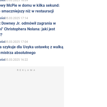
05.03.2025 18:09
ości
owy McPie w domu w kilka sekund:
 smaczniejszy niż w restauracji
05.03.2025 17:14
ości
t Downey Jr. odmówił zagrania w
i" Christophera Nolana: jaki jest
d?
05.03.2025 17:04
ości
a szykuje dla Usyka ustawkę z walką
ł mistrza absolutnego
05.03.2025 16:22
ości
REKLAMA