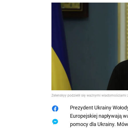
Zelenskyy podzielił się ważnymi wiadomościami z
Prezydent Ukrainy Wołody
Europejskiej napływają w
pomocy dla Ukrainy. Mó