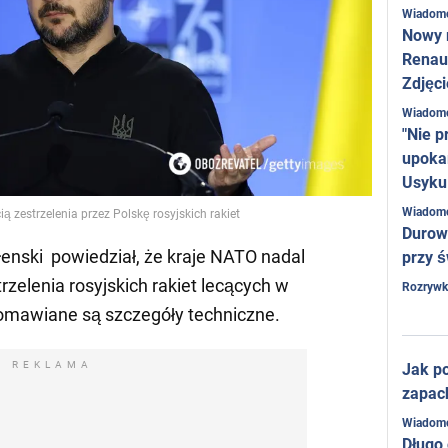
Wiadom
Nowy 
Renaul
Zdjęci
Wiadom
"Nie p
upoka
Usyku
Wiadom
 zestrzelenia przez Polskę rosyjskich rakiet
Durow
enski powiedział, że kraje NATO nadal
przy ś
zelenia rosyjskich rakiet lecących w
Rozrywk
 omawiane są szczegóły techniczne.
REKLAMA
Jak po
zapac
Wiadom
Długo