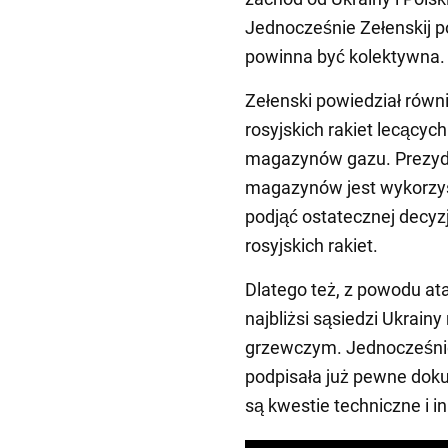
Jednocześnie Zełenskij po
powinna być kolektywna.
Zełenski powiedział równi
rosyjskich rakiet lecących
magazynów gazu. Prezyden
magazynów jest wykorzyst
podjąć ostatecznej decyz
rosyjskich rakiet.
Dlatego też, z powodu a
najbliżsi sąsiedzi Ukrai
grzewczym. Jednocześnie
podpisała już pewne dok
są kwestie techniczne i i