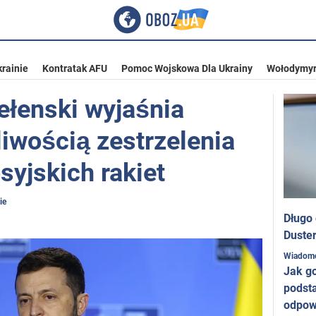
rainie
Kontratak AFU
Pomoc Wojskowa Dla Ukrainy
Wołodymyr
ełenski wyjaśnia
liwością zestrzelenia
syjskich rakiet
ie
Długo
Duster
Wiadom
Jak g
podst
odpow