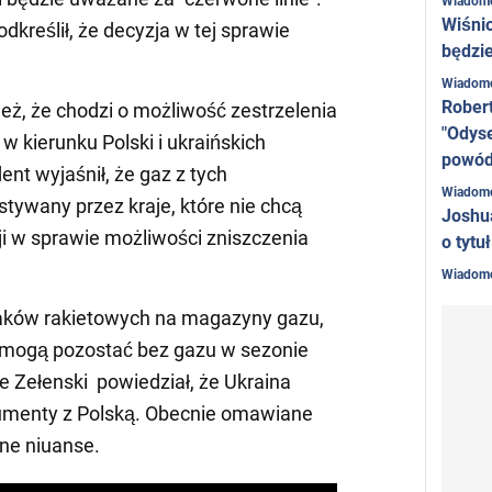
Wiadom
Wiśni
dkreślił, że decyzja w tej sprawie
będzie
Wiadom
Rober
eż, że chodzi o możliwość zestrzelenia
"Odyse
 w kierunku Polski i ukraińskich
powó
t wyjaśnił, że gaz z tych
Wiadom
ywany przez kraje, które nie chcą
Joshu
ji w sprawie możliwości zniszczenia
o tytu
Wiadom
taków rakietowych na magazyny gazu,
ny mogą pozostać bez gazu w sezonie
 Zełenski powiedział, że Ukraina
umenty z Polską. Obecnie omawiane
nne niuanse.