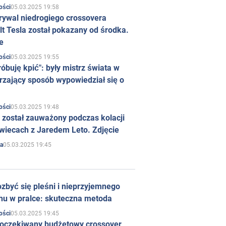
05.03.2025 19:58
ości
rywal niedrogiego crossovera
t Tesla został pokazany od środka.
e
05.03.2025 19:55
ości
róbuję kpić": były mistrz świata w
rzający sposób wypowiedział się o
05.03.2025 19:48
ości
 został zauważony podczas kolacji
wiecach z Jaredem Leto. Zdjęcie
05.03.2025 19:45
a
zbyć się pleśni i nieprzyjemnego
hu w pralce: skuteczna metoda
05.03.2025 19:45
ości
 oczekiwany budżetowy crossover