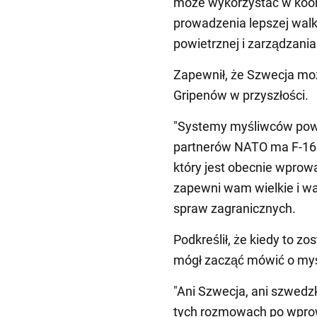
może wykorzystać w koord
prowadzenia lepszej walk
powietrznej i zarządzania
Zapewnił, że Szwecja mo
Gripenów w przyszłości.
"Systemy myśliwców powi
partnerów NATO ma F-16 n
który jest obecnie wprowa
zapewni wam wielkie i wa
spraw zagranicznych.
Podkreślił, że kiedy to z
mógł zacząć mówić o myś
"Ani Szwecja, ani szwedz
tych rozmowach po wprowa