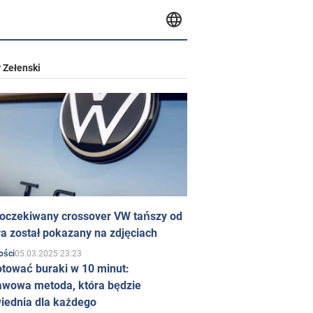
 Zełenski
 oczekiwany crossover VW tańszy od
a został pokazany na zdjęciach
05.03.2025 23:23
ości
otować buraki w 10 minut:
awowa metoda, która będzie
iednia dla każdego