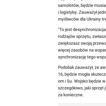
samolotów, będzie musiał
i logistykę. Zauważył jed
myśliwców dla Ukrainy tr
"To jest desynchronizacja
rodzajów sprzętu, zwłaszc
zwiększasz swoją przewa
więcej zasobów na wsparci
synchronizację tego wsparc
Podoliak zauważył, że aw
16, będzie mogła skuteczn
om i Su. Wojsko będzie w
szczegółowo, jaki sprzęt j
za konieczne.