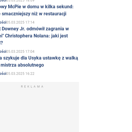
05.03.2025 18:09
ości
owy McPie w domu w kilka sekund:
 smaczniejszy niż w restauracji
05.03.2025 17:14
ości
t Downey Jr. odmówił zagrania w
i" Christophera Nolana: jaki jest
d?
05.03.2025 17:04
ości
a szykuje dla Usyka ustawkę z walką
ł mistrza absolutnego
05.03.2025 16:22
ości
REKLAMA