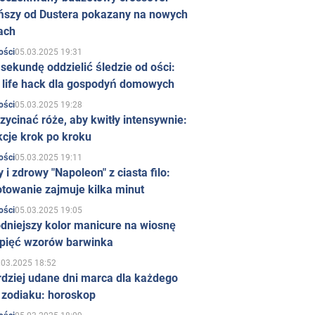
ńszy od Dustera pokazany na nowych
ach
05.03.2025 19:31
ości
sekundę oddzielić śledzie od ości:
y life hack dla gospodyń domowych
05.03.2025 19:28
ości
zycinać róże, aby kwitły intensywnie:
kcje krok po kroku
05.03.2025 19:11
ości
 i zdrowy "Napoleon" z ciasta filo:
towanie zajmuje kilka minut
05.03.2025 19:05
ości
dniejszy kolor manicure na wiosnę
 pięć wzorów barwinka
.03.2025 18:52
rdziej udane dni marca dla każdego
 zodiaku: horoskop