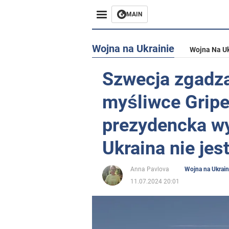
MAIN
Wojna na Ukrainie
Wojna Na Uk
Szwecja zgadza
myśliwce Gripe
prezydencka wy
Ukraina nie jes
Anna Pavlova
Wojna na Ukrain
11.07.2024 20:01