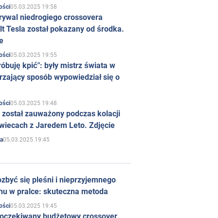
05.03.2025 19:58
ości
rywal niedrogiego crossovera
t Tesla został pokazany od środka.
e
05.03.2025 19:55
ości
róbuję kpić": były mistrz świata w
rzający sposób wypowiedział się o
05.03.2025 19:48
ości
 został zauważony podczas kolacji
wiecach z Jaredem Leto. Zdjęcie
05.03.2025 19:45
a
zbyć się pleśni i nieprzyjemnego
hu w pralce: skuteczna metoda
05.03.2025 19:45
ości
 oczekiwany budżetowy crossover