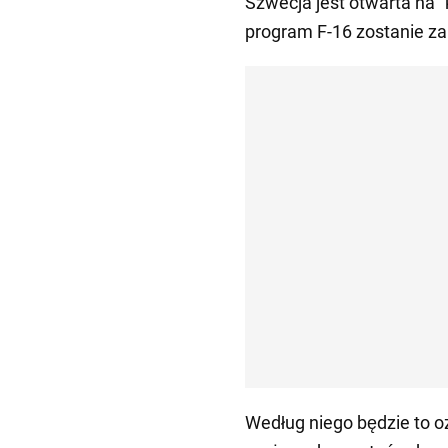
Szwecja jest otwarta na "
program F-16 zostanie z
Według niego będzie to o