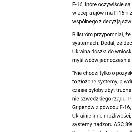
F-16, które oczywiście są
więcej krajów ma F-16 niż
wspólnego z decyzją szwe
Billström przypomniał, ż
systemach. Dodał, że dec
Ukraina doszła do wnios
myśliwców jednocześnie - 
"Nie chodzi tylko o pozys
to złożone systemy, a w
czasie byłoby zbyt trudne
nie szwedzkiego rządu. 
Gripenów z powodu F-16,
Ukrainie inne możliwości,
systemy nadzoru ASC 890"