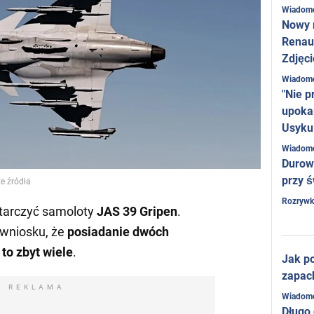
Wiadom
Nowy 
Renaul
Zdjęci
Wiadom
"Nie p
upoka
Usyku
Wiadom
Durow
przy ś
e źródła
Rozrywk
tarczyć samoloty
JAS 39 Gripen
.
 wniosku, że
posiadanie dwóch
to zbyt wiele
.
Jak po
zapac
REKLAMA
Wiadom
Długo