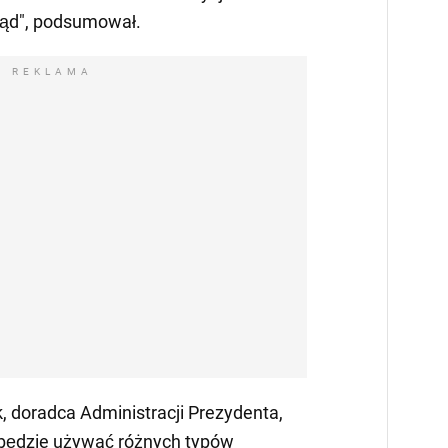
rząd", podsumował.
REKLAMA
, doradca Administracji Prezydenta,
na będzie używać różnych typów