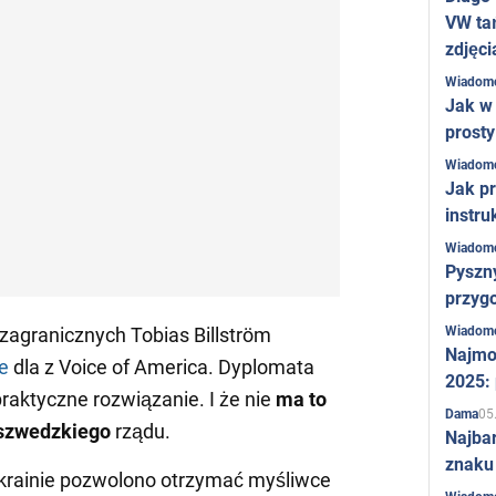
VW ta
zdjęci
Wiadom
Jak w 
prost
Wiadom
Jak pr
instru
Wiadom
Pyszny
przygo
Wiadom
zagranicznych Tobias Billström
Najmo
e
dla
z Voice of America. Dyplomata
2025:
praktyczne rozwiązanie. I że nie
ma to
05
Dama
 szwedzkiego
rządu.
Najba
znaku
krainie pozwolono otrzymać myśliwce