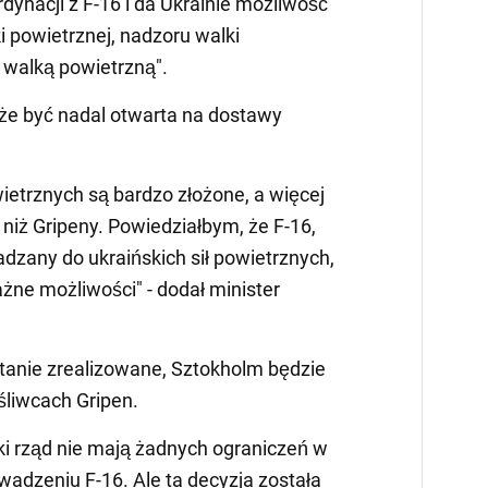
ynacji z F-16 i da Ukrainie możliwość
i powietrznej, nadzoru walki
 walką powietrzną".
że być nadal otwarta na dostawy
etrznych są bardzo złożone, a więcej
iż Gripeny. Powiedziałbym, że F-16,
dzany do ukraińskich sił powietrznych,
żne możliwości" - dodał minister
ostanie zrealizowane, Sztokholm będzie
liwcach Gripen.
ki rząd nie mają żadnych ograniczeń w
dzeniu F-16. Ale ta decyzja została