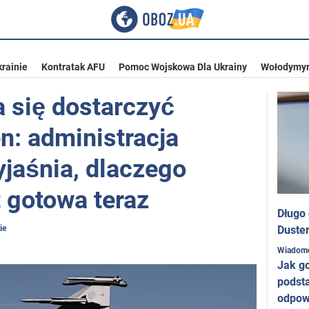
rainie
Kontratak AFU
Pomoc Wojskowa Dla Ukrainy
Wołodymyr
 się dostarczyć
n: administracja
jaśnia, dlaczego
t gotowa teraz
Długo
ie
Duster
Wiadom
Jak g
podst
odpow