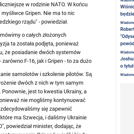
Wiadom
 liczniejsze w rodzinie NATO. W końcu
Wiśni
 myśliwce Gripen. Nie ma to nic
będzie
dzkiego rządu" - powiedział.
Wiadom
Rober
e mówimy o całych złożonych
"Odyse
yzja ta została podjęta, ponieważ
powó
ku, że posiadanie dwóch systemów
Wiadom
Joshu
zarówno F-16, jak i Gripen - to za dużo
o tytu
kanie samolotów i szkolenie pilotów. Są
Wiadom
drożenie dwóch z nich w tym samym
. Ponownie, jest to kwestia Ukrainy, a
Ponieważ nie mogliśmy kontynuować
 zdecydowaliśmy się zapewnić
 które ma Szwecja, i daliśmy Ukrainie
, powiedział minister, dodając, że