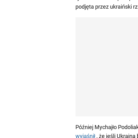
podjęta przez ukraiński 
Później Mychajło Podoliak
wyjaśnił
, że jeśli Ukrai