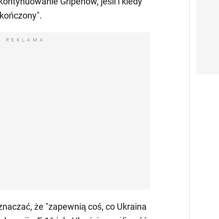
kontynuowanie Gripenów, jeśli i kiedy
akończony".
REKLAMA
znaczać, że "zapewnią coś, co Ukraina