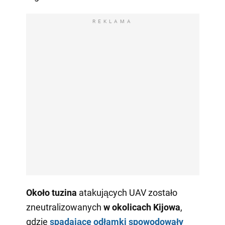
REKLAMA
Około tuzina
atakujących UAV zostało
zneutralizowanych
w okolicach Kijowa
,
gdzie
spadające odłamki spowodowały