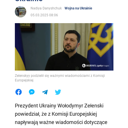
Nadiya Danyshchuk
Wojna na Ukrainie
05.03.2025 08:06
Zelenskyy podzielił się ważnymi wiadomościami z Komisji
Europejskiej
Prezydent Ukrainy Wołodymyr Zełenski
powiedział, że z Komisji Europejskiej
napływają ważne wiadomości dotyczące