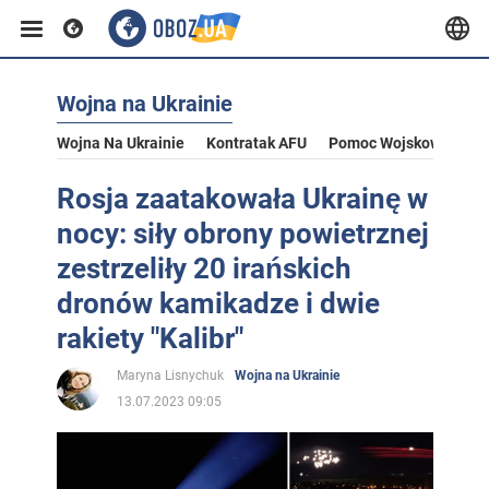
Wojna na Ukrainie
Wojna Na Ukrainie
Kontratak AFU
Pomoc Wojskowa Dla U
Rosja zaatakowała Ukrainę w
nocy: siły obrony powietrznej
zestrzeliły 20 irańskich
dronów kamikadze i dwie
rakiety "Kalibr"
Maryna Lisnychuk
Wojna na Ukrainie
13.07.2023 09:05