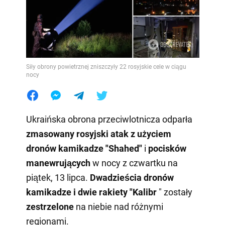
Siły obrony powietrznej zniszczyły 22 rosyjskie cele w ciągu
nocy
Ukraińska obrona przeciwlotnicza odparła
zmasowany rosyjski atak z użyciem
dronów kamikadze "Shahed"
i
pocisków
manewrujących
w nocy z czwartku na
piątek, 13 lipca.
Dwadzieścia dronów
kamikadze i dwie rakiety "Kalibr
" zostały
zestrzelone
na niebie nad różnymi
regionami.