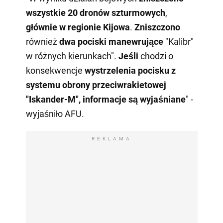
wszystkie 20 dronów szturmowych
,
głównie w regionie Kijowa
.
Zniszczono
również
dwa
pociski manewrujące
"Kalibr"
w różnych kierunkach".
Jeśli
chodzi o
konsekwencje
wystrzelenia
pocisku
z
systemu obrony przeciwrakietowej
"Iskander-M", informacje są wyjaśniane
" -
wyjaśniło AFU.
REKLAMA