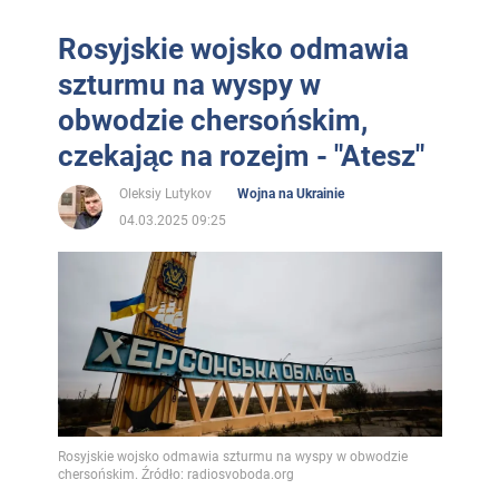
Rosyjskie wojsko odmawia
szturmu na wyspy w
obwodzie chersońskim,
czekając na rozejm - "Atesz"
Oleksiy Lutykov
Wojna na Ukrainie
04.03.2025 09:25
Rosyjskie wojsko odmawia szturmu na wyspy w obwodzie
chersońskim. Źródło: radiosvoboda.org