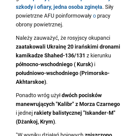
szkody i ofiary, jedna osoba zginęła
. Siły
powietrzne AFU poinformowały
o
pracy
obrony powietrznej.
Należy zauważyć, że rosyjscy okupanci
zaatakowali Ukrainę 20 irańskimi dronami
kamikadze Shahed-136/131
z kierunku
północno-wschodniego
(
Kursk)
i
południowo-wschodniego (Primorsko-
Akhtarskoe)
.
Ponadto wróg użył
dwóch pocisków
manewrujących "Kalibr" z Morza Czarnego
i jednej
rakiety balistycznej "Iskander-M"
(Dżankoj, Krym)
.
"W wyniku działań bojowych
zniszczono