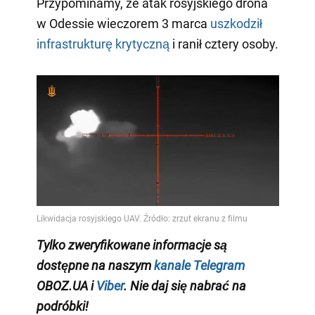
Przypominamy, że atak rosyjskiego drona
w Odessie wieczorem 3 marca
uszkodził
infrastrukturę krytyczną
i ranił cztery osoby.
Tylko zweryfikowane informacje są
dostępne na naszym
kanale Telegram
OBOZ.UA i
Viber
. Nie daj się nabrać na
podróbki!