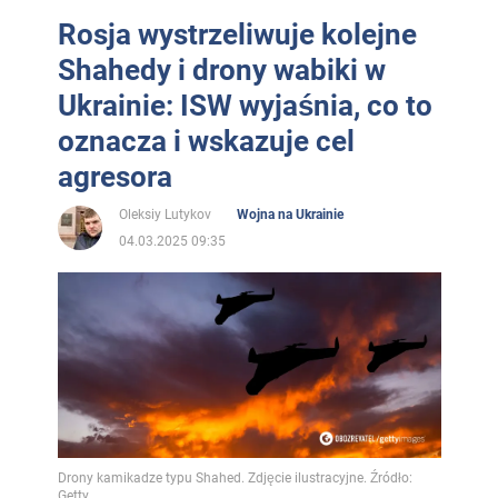
Rosja wystrzeliwuje kolejne
Shahedy i drony wabiki w
Ukrainie: ISW wyjaśnia, co to
oznacza i wskazuje cel
agresora
Oleksiy Lutykov
Wojna na Ukrainie
04.03.2025 09:35
Drony kamikadze typu Shahed. Zdjęcie ilustracyjne. Źródło:
Getty