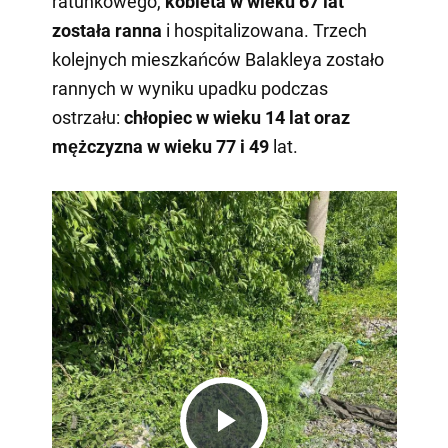
ratunkowego,
kobieta w wieku 67 lat
została ranna
i hospitalizowana. Trzech
kolejnych mieszkańców Balakleya zostało
rannych w wyniku upadku podczas
ostrzału:
chłopiec w wieku 14 lat oraz
mężczyzna w wieku 77 i 49
lat.