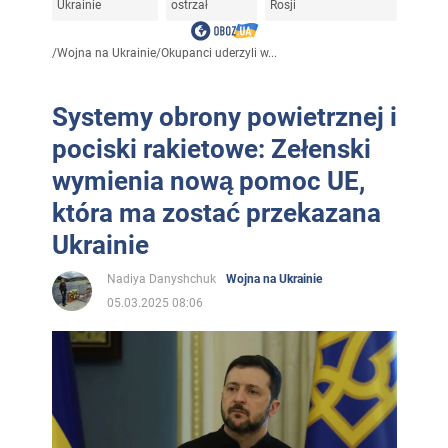
Ukrainie
ostrzał
Rosji
/
Wojna na Ukrainie
/
Okupanci uderzyli w...
Systemy obrony powietrznej i
pociski rakietowe: Zełenski
wymienia nową pomoc UE,
która ma zostać przekazana
Ukrainie
Nadiya Danyshchuk
Wojna na Ukrainie
05.03.2025 08:06