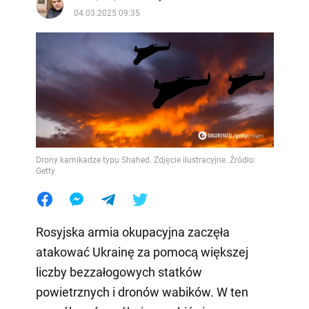
04.03.2025 09:35
Drony kamikadze typu Shahed. Zdjęcie ilustracyjne. Źródło:
Getty
Rosyjska armia okupacyjna zaczęła
atakować Ukrainę za pomocą większej
liczby bezzałogowych statków
powietrznych i dronów wabików. W ten