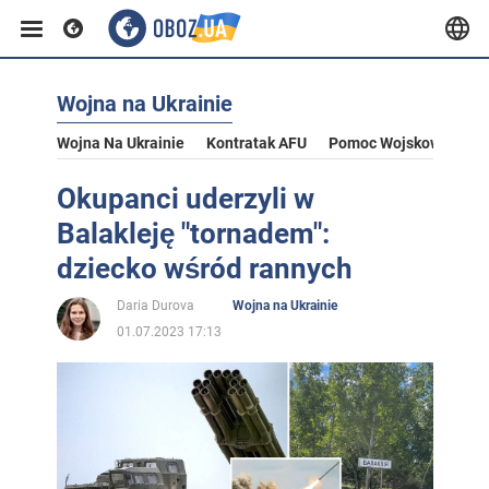
Wojna na Ukrainie
Wojna Na Ukrainie
Kontratak AFU
Pomoc Wojskowa Dla U
Okupanci uderzyli w
Balakleję "tornadem":
dziecko wśród rannych
Daria Durova
Wojna na Ukrainie
01.07.2023 17:13