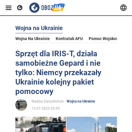
Wojna na Ukrainie
Wojna Na Ukrainie
Kontratak AFU
Pomoc Wojskowa Dla U
Sprzęt dla IRIS-T, działa
samobieżne Gepard i nie
tylko: Niemcy przekazały
Ukrainie kolejny pakiet
pomocowy
Nadiya Danyshchuk
Wojna na Ukrainie
13.07.2023 20:45