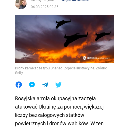
Oleksiy Lutykov
Wojna na Ukrainie
04.03.2025 09:35
Drony kamikadze typu Shahed. Zdjęcie ilustracyjne. Źródło:
Getty
Rosyjska armia okupacyjna zaczęła
atakować Ukrainę za pomocą większej
liczby bezzałogowych statków
powietrznych i dronów wabików. W ten