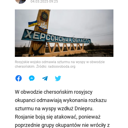
04.03.2025 09:25
Rosyjskie wojsko odmawia szturmu na wyspy w obwodzie
chersońskim. Źródło: radiosvoboda.org
W obwodzie chersońskim rosyjscy
okupanci odmawiają wykonania rozkazu
szturmu na wyspy wzdłuż Dniepru.
Rosjanie boją się atakować, ponieważ
poprzednie grupy okupantów nie wróciły z