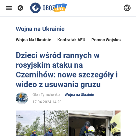
Wojna na Ukrainie
Wojna Na Ukrainie
Kontratak AFU
Pomoc Wojskowa Dla U
Dzieci wśród rannych w
rosyjskim ataku na
Czernihów: nowe szczegóły i
wideo z usuwania gruzu
Oleh Tymchenko
Wojna na Ukrainie
17.04.2024 14:20