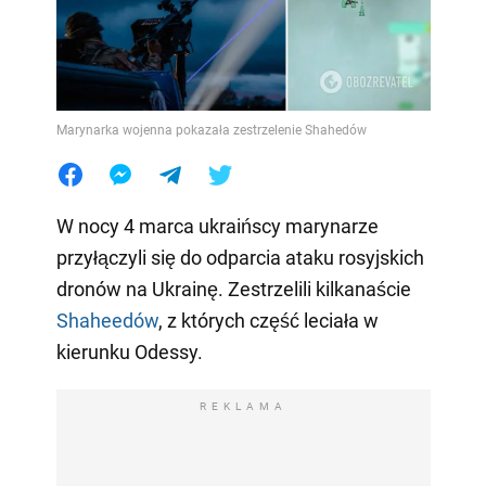
Marynarka wojenna pokazała zestrzelenie Shahedów
W nocy 4 marca ukraińscy marynarze
przyłączyli się do odparcia ataku rosyjskich
dronów na Ukrainę. Zestrzelili kilkanaście
Shaheedów
, z których część leciała w
kierunku Odessy.
REKLAMA