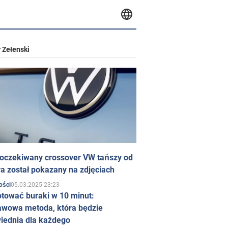
 Zełenski
 oczekiwany crossover VW tańszy od
a został pokazany na zdjęciach
05.03.2025 23:23
ości
otować buraki w 10 minut:
awowa metoda, która będzie
iednia dla każdego