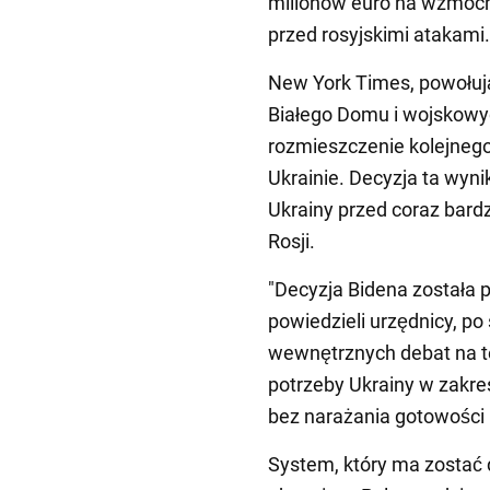
milionów euro na wzmocn
przed rosyjskimi atakami.
New York Times, powołuj
Białego Domu i wojskowyc
rozmieszczenie kolejnego
Ukrainie. Decyzja ta wyn
Ukrainy przed coraz bardz
Rosji.
"Decyzja Bidena została p
powiedzieli urzędnicy, po
wewnętrznych debat na te
potrzeby Ukrainy w zakre
bez narażania gotowości 
System, który ma zostać 