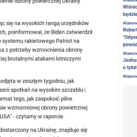
ienie obrony powietrznej Ukrainy
Wiadom
Wiśni
będzie
ąc się na wysokich rangą urzędników
Wiadom
Rober
h, poinformował, że Biden zatwierdził
"Odyse
 systemu rakietowego Patriot na
powó
ika z potrzeby wzmocnienia obrony
Wiadom
iej brutalnymi atakami lotniczymi
Joshu
o tytu
Wiadom
odjęta w zeszłym tygodniu, jak
 serii spotkań na wysokim szczeblu i
mat tego, jak zaspokoić pilne
sie wzmocnionej obrony powietrznej
USA" - czytamy w raporcie.
dostarczony na Ukrainę, znajduje się