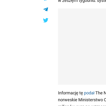
w zeszłym tygodniu: syst
Informację tę
podał
The N
norweskie Ministerstwo 