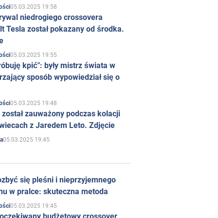
05.03.2025 19:58
ości
rywal niedrogiego crossovera
t Tesla został pokazany od środka.
e
05.03.2025 19:55
ości
róbuję kpić": były mistrz świata w
rzający sposób wypowiedział się o
05.03.2025 19:48
ości
 został zauważony podczas kolacji
wiecach z Jaredem Leto. Zdjęcie
05.03.2025 19:45
a
zbyć się pleśni i nieprzyjemnego
hu w pralce: skuteczna metoda
05.03.2025 19:45
ości
 oczekiwany budżetowy crossover