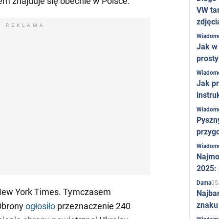
em znajduje się obecnie w Polsce.
VW ta
zdjęci
REKLAMA
Wiadom
Jak w 
prost
Wiadom
Jak pr
instru
Wiadom
Pyszny
przygo
Wiadom
Najmo
2025:
05
Dama
ew York Times. Tymczasem
Najba
znaku
Obrony
ogłosiło
przeznaczenie 240