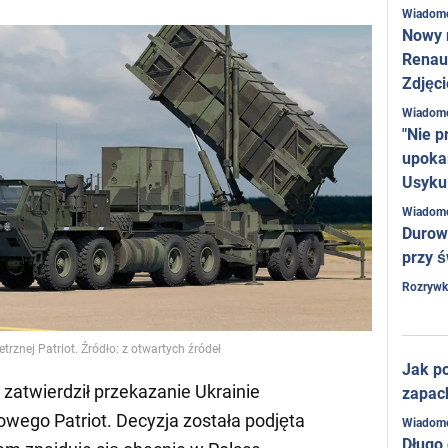
Wiadom
Nowy 
Renaul
Zdjęci
Wiadom
"Nie p
upoka
Usyku
Wiadom
Durow
przy ś
Rozrywk
rznej Patriot. Źródło: z otwartych źródeł
Jak po
zatwierdził przekazanie Ukrainie
zapac
owego Patriot. Decyzja została podjęta
Wiadom
Długo