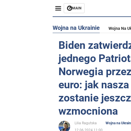
MAIN
Wojna na Ukrainie
Wojna Na Uk
Biden zatwierdz
jednego Patriot
Norwegia prze
euro: jak nasz
zostanie jeszcz
wzmocniona
Lilia Ragutska
Wojna na Ukrain
12.06.2024 11:00