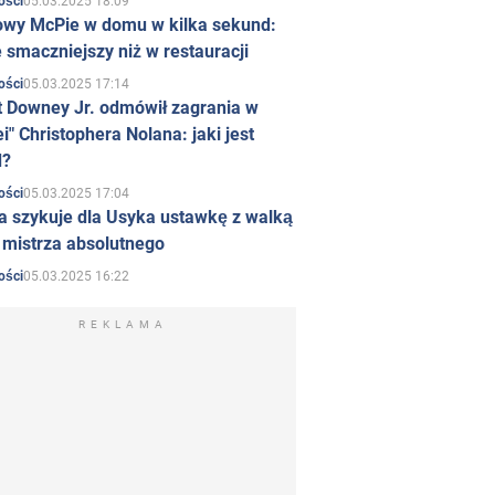
05.03.2025 18:09
ości
owy McPie w domu w kilka sekund:
 smaczniejszy niż w restauracji
05.03.2025 17:14
ości
t Downey Jr. odmówił zagrania w
i" Christophera Nolana: jaki jest
d?
05.03.2025 17:04
ości
a szykuje dla Usyka ustawkę z walką
ł mistrza absolutnego
05.03.2025 16:22
ości
REKLAMA