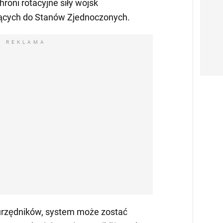
hroni rotacyjne siły wojsk
ących do Stanów Zjednoczonych.
REKLAMA
urzędników, system może zostać