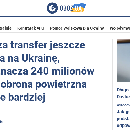
rainie
Kontratak AFU
Pomoc Wojskowa Dla Ukrainy
Wołodymyr
a transfer jeszcze
a na Ukrainę,
znacza 240 milionów
a obrona powietrzna
Długo
e bardziej
Duster
Wiadom
Jak g
podst
ie
odpow