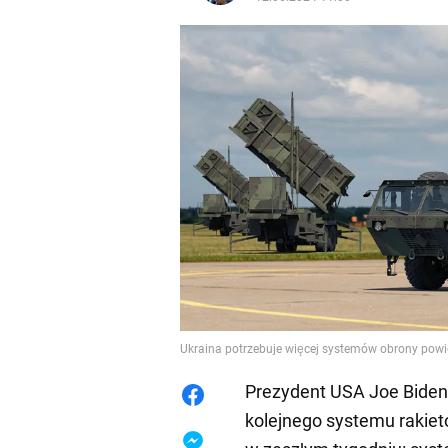
Ukraina potrzebuje więcej systemów obrony powiet
Prezydent USA Joe Biden 
kolejnego systemu rakiet