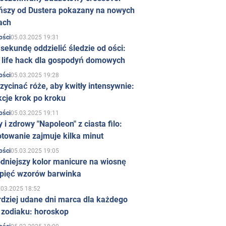
ńszy od Dustera pokazany na nowych
ach
05.03.2025 19:31
ości
sekundę oddzielić śledzie od ości:
y life hack dla gospodyń domowych
05.03.2025 19:28
ości
zycinać róże, aby kwitły intensywnie:
kcje krok po kroku
05.03.2025 19:11
ości
 i zdrowy "Napoleon" z ciasta filo:
towanie zajmuje kilka minut
05.03.2025 19:05
ości
dniejszy kolor manicure na wiosnę
 pięć wzorów barwinka
.03.2025 18:52
rdziej udane dni marca dla każdego
 zodiaku: horoskop