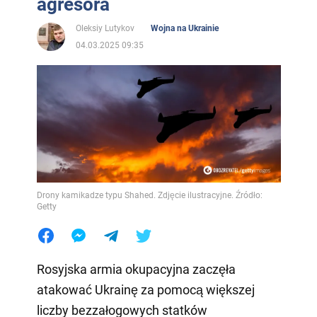
agresora
Oleksiy Lutykov
Wojna na Ukrainie
04.03.2025 09:35
Drony kamikadze typu Shahed. Zdjęcie ilustracyjne. Źródło:
Getty
Rosyjska armia okupacyjna zaczęła
atakować Ukrainę za pomocą większej
liczby bezzałogowych statków