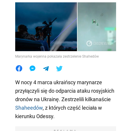
Marynarka wojenna pokazała zestrzelenie Shahedów
W nocy 4 marca ukraińscy marynarze
przyłączyli się do odparcia ataku rosyjskich
dronów na Ukrainę. Zestrzelili kilkanaście
Shaheedów
, z których część leciała w
kierunku Odessy.
REKLAMA