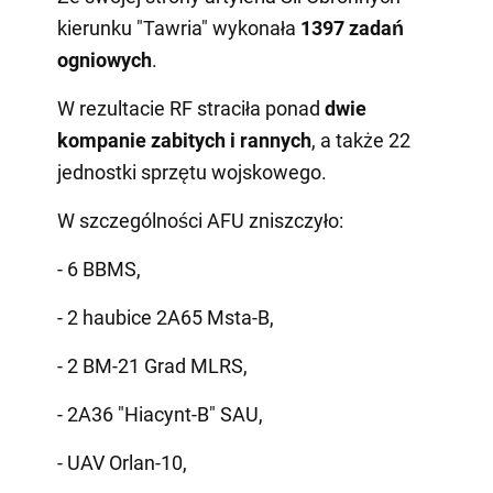
kierunku "Tawria" wykonała
1397 zadań
ogniowych
.
W rezultacie RF straciła ponad
dwie
kompanie zabitych i rannych
, a także 22
jednostki sprzętu wojskowego.
W szczególności AFU zniszczyło:
- 6 BBMS,
- 2 haubice 2A65 Msta-B,
- 2 BM-21 Grad MLRS,
- 2A36 "Hiacynt-B" SAU,
- UAV Orlan-10,