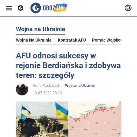
Wojna na Ukrainie
Wojna Na Ukrainie
Kontratak AFU
Pomoc Wojskowa Dla U
AFU odnosi sukcesy w
rejonie Berdiańska i zdobywa
teren: szczegóły
Anna Paskevych
Wojna na Ukrainie
13.07.2023 08:13