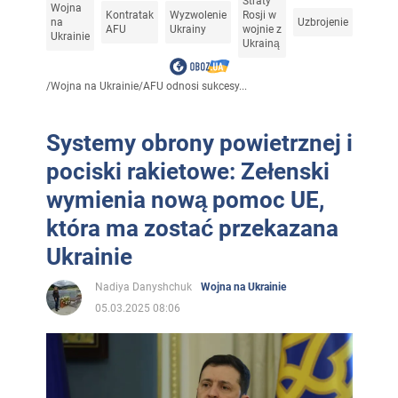
Straty
Wojna
Kontratak
Wyzwolenie
Rosji w
na
Uzbrojenie
AFU
Ukrainy
wojnie z
Ukrainie
Ukrainą
/
Wojna na Ukrainie
/
AFU odnosi sukcesy...
Systemy obrony powietrznej i
pociski rakietowe: Zełenski
wymienia nową pomoc UE,
która ma zostać przekazana
Ukrainie
Nadiya Danyshchuk
Wojna na Ukrainie
05.03.2025 08:06