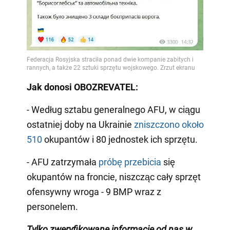
Jak donosi OBOZREVATEL:
- Według sztabu generalnego AFU, w ciągu
ostatniej doby na Ukrainie
zniszczono około
510
okupantów i 80 jednostek ich sprzętu.
- AFU zatrzymała
próbę przebicia
się
okupantów na froncie, niszcząc cały sprzęt
ofensywny wroga - 9 BMP wraz z
personelem.
Tylko zweryfikowane informacje od nas w