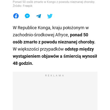
Ponad 50 osób zmarło w Kongo z powodu nieznanej choroby.
Źródło: Freepik
W Republice Konga, kraju położonym w
zachodnio-środkowej Afryce,
ponad 50
osób zmarło z powodu nieznanej choroby.
W większości przypadków
odstęp między
wystąpieniem objawów a śmiercią wynosił
48 godzin.
REKLAMA