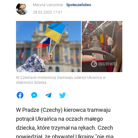
Maryna Lisnychuk
Społeczeństwo
28.02.2025 17:01
W Czechach motorniczy tramwaju uderzył Ukraińca w
obecności dziecka
W Pradze (Czechy) kierowca tramwaju
potrącił Ukraińca na oczach małego
dziecka, które trzymał na rękach. Czech
powiedział, że obywatel Ukrainy "nie ma