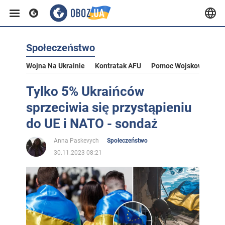
Społeczeństwo
Wojna Na Ukrainie
Kontratak AFU
Pomoc Wojskowa Dla U
Tylko 5% Ukraińców
sprzeciwia się przystąpieniu
do UE i NATO - sondaż
Anna Paskevych
Społeczeństwo
30.11.2023 08:21