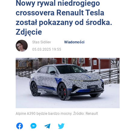
Nowy rywal niedrogiego
crossovera Renault Tesla
został pokazany od środka.
Zdjęcie
Stas Sidilev
Wiadomości
05.03.2025 19:55
Alpine A390 będzie bardzo mocny. Źródło: Renault