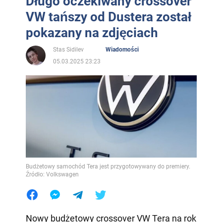
Długo oczekiwany crossover
VW tańszy od Dustera został
pokazany na zdjęciach
Stas Sidilev
Wiadomości
05.03.2025 23:23
Budżetowy samochód Tera jest przygotowywany do premiery.
Źródło: Volkswagen
Nowy budżetowy crossover VW Tera na rok