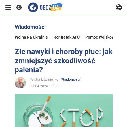
Wiadomości
Wojna Na Ukrainie
Kontratak AFU
Pomoc Wojskowa Dla U
Złe nawyki i choroby płuc: jak
zmniejszyć szkodliwość
palenia?
Wiktor Litwinienko
Wiadomości
13.04.2024 11:09