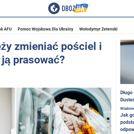
ak AFU
Pomoc Wojskowa Dla Ukrainy
Wołodymyr Zełenski
ży zmieniać pościel i
 ją prasować?
Długo
Duster
Wiadom
Jak g
podst
odpow