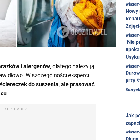
Wiadom
Nowy 
Renaul
Zdjęci
Wiadom
"Nie p
upoka
Usyku
arazków i alergenów
, dlatego należy ją
Wiadom
Durow
prawidłowo. W szczególności eksperci
przy ś
ściereczek do suszenia, ale prasować
Rozrywk
ńcu
.
REKLAMA
Jak po
zapac
Wiadom
Długo