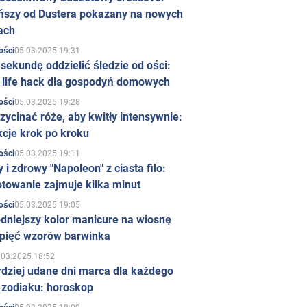
ńszy od Dustera pokazany na nowych
ach
05.03.2025 19:31
ości
sekundę oddzielić śledzie od ości:
y life hack dla gospodyń domowych
05.03.2025 19:28
ości
zycinać róże, aby kwitły intensywnie:
kcje krok po kroku
05.03.2025 19:11
ości
 i zdrowy "Napoleon" z ciasta filo:
towanie zajmuje kilka minut
05.03.2025 19:05
ości
dniejszy kolor manicure na wiosnę
 pięć wzorów barwinka
.03.2025 18:52
rdziej udane dni marca dla każdego
 zodiaku: horoskop