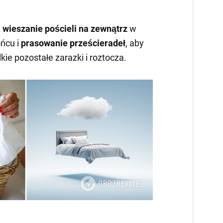
ż
wieszanie pościeli na zewnątrz
w
ońcu i
prasowanie prześcieradeł
, aby
ie pozostałe zarazki i roztocza.