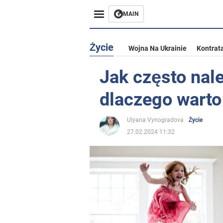
MAIN
Życie
Wojna Na Ukrainie
Kontrat
Jak często nale
dlaczego warto
Ulyana Vynogradova
Życie
27.02.2024 11:32