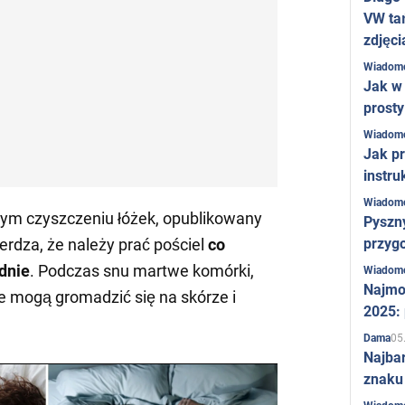
VW ta
zdjęci
Wiadom
Jak w 
prost
Wiadom
Jak pr
instru
Wiadom
ym czyszczeniu łóżek, opublikowany
Pyszny
przygo
ierdza, że należy prać pościel
co
dnie
. Podczas snu martwe komórki,
Wiadom
Najmo
rie mogą gromadzić się na skórze i
2025:
05
Dama
Najba
znaku