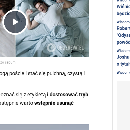
Wiadom
Wiśni
będzie
Wiadom
Rober
Play
"Odyse
powó
Video
Wiadom
Joshu
o tytu
 pościeli stać się pulchną, czystą i
Wiadom
oznać się z etykietą
i dostosować tryb
astępnie warto
wstępnie usunąć