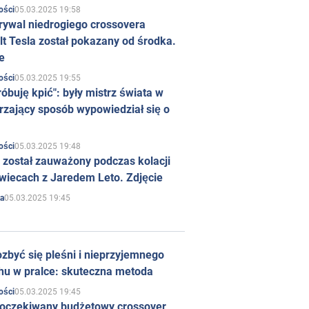
05.03.2025 19:58
ości
rywal niedrogiego crossovera
t Tesla został pokazany od środka.
e
05.03.2025 19:55
ości
róbuję kpić": były mistrz świata w
rzający sposób wypowiedział się o
05.03.2025 19:48
ości
 został zauważony podczas kolacji
wiecach z Jaredem Leto. Zdjęcie
05.03.2025 19:45
a
zbyć się pleśni i nieprzyjemnego
hu w pralce: skuteczna metoda
05.03.2025 19:45
ości
 oczekiwany budżetowy crossover