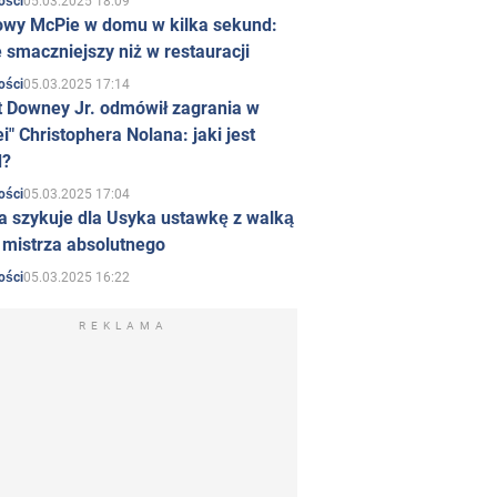
05.03.2025 18:09
ości
owy McPie w domu w kilka sekund:
 smaczniejszy niż w restauracji
05.03.2025 17:14
ości
t Downey Jr. odmówił zagrania w
i" Christophera Nolana: jaki jest
d?
05.03.2025 17:04
ości
a szykuje dla Usyka ustawkę z walką
ł mistrza absolutnego
05.03.2025 16:22
ości
REKLAMA