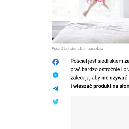
Pościel jest siedliskiem zarazków
Pościel jest siedliskiem
z
prać bardzo ostrożnie i 
zalecają, aby
nie używać 
i wieszać produkt na sło