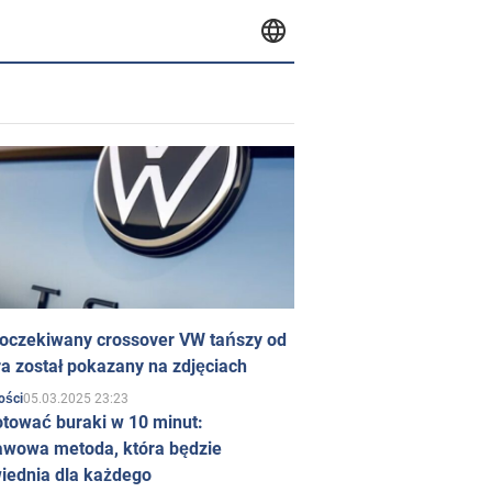
 oczekiwany crossover VW tańszy od
a został pokazany na zdjęciach
05.03.2025 23:23
ości
otować buraki w 10 minut:
awowa metoda, która będzie
iednia dla każdego