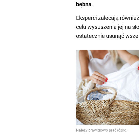
bębna
.
Eksperci zalecają równie
celu wysuszenia jej na sł
ostatecznie usunąć wszelk