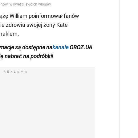
iążę William poinformował fanów
nie zdrowia swojej żony Kate
 rakiem.
rmacje
są dostępne na
kanale
OBOZ.UA
się nabrać na podróbki!
REKLAMA