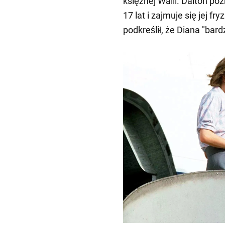
księżnej Walii. Dalton po
17 lat i zajmuje się jej f
podkreślił, że Diana "bard