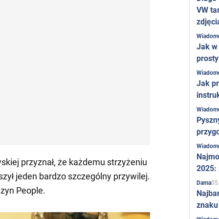
VW ta
zdjęci
Wiadom
Jak w 
prost
Wiadom
Jak pr
instru
Wiadom
Pyszny
przygo
Wiadom
Najmo
ewskiej przyznał, że każdemu strzyżeniu
2025:
zył jeden bardzo szczególny przywilej.
05
Dama
yn People.
Najba
znaku