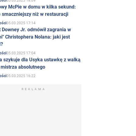
05.03.2025 18:09
ości
owy McPie w domu w kilka sekund:
 smaczniejszy niż w restauracji
05.03.2025 17:14
ości
t Downey Jr. odmówił zagrania w
i" Christophera Nolana: jaki jest
d?
05.03.2025 17:04
ości
a szykuje dla Usyka ustawkę z walką
ł mistrza absolutnego
05.03.2025 16:22
ości
REKLAMA