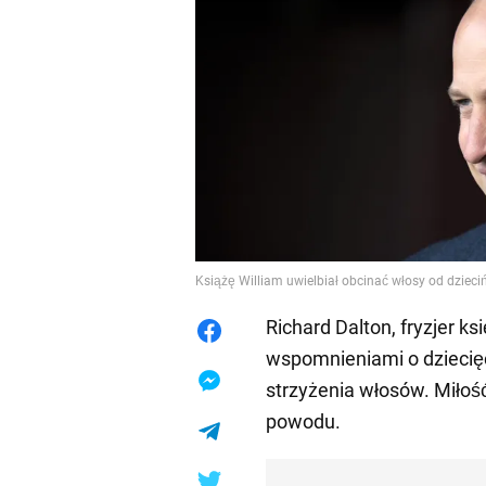
Książę William uwielbiał obcinać włosy od dziec
Richard Dalton, fryzjer ks
wspomnieniami o dziecięc
strzyżenia włosów. Miłość
powodu.