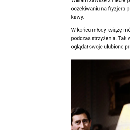
William zawsze z niecierp
oczekiwaniu na fryzjera p
kawy.
W końcu młody książę mó
podczas strzyżenia. Tak w
oglądał swoje ulubione p