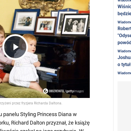
Wiadom
Wiśni
będzie
Wiadom
Rober
"Odyse
powó
Wiadom
Play
Joshu
o tytu
Wiadom
Video
 panelu Styling Princess Diana w
ku, Richard Dalton przyznał, że książę