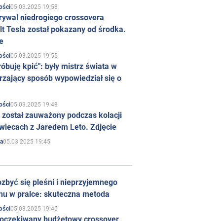
05.03.2025 19:58
ości
rywal niedrogiego crossovera
t Tesla został pokazany od środka.
e
05.03.2025 19:55
ości
róbuję kpić": były mistrz świata w
rzający sposób wypowiedział się o
05.03.2025 19:48
ości
 został zauważony podczas kolacji
wiecach z Jaredem Leto. Zdjęcie
05.03.2025 19:45
a
zbyć się pleśni i nieprzyjemnego
hu w pralce: skuteczna metoda
05.03.2025 19:45
ości
 oczekiwany budżetowy crossover