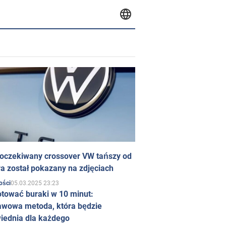
 oczekiwany crossover VW tańszy od
a został pokazany na zdjęciach
05.03.2025 23:23
ości
otować buraki w 10 minut:
awowa metoda, która będzie
iednia dla każdego