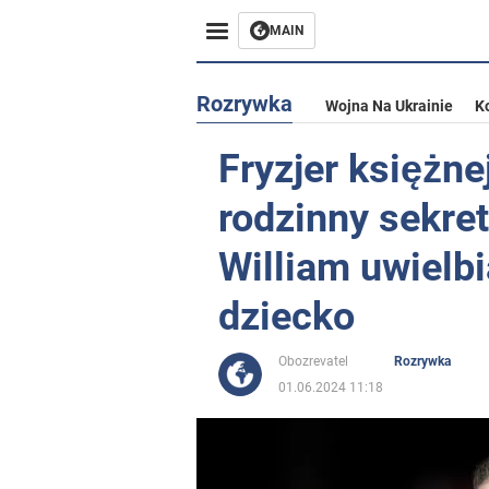
MAIN
Rozrywka
Wojna Na Ukrainie
K
Fryzjer księżne
rodzinny sekret
William uwielbi
dziecko
Obozrevatel
Rozrywka
01.06.2024 11:18