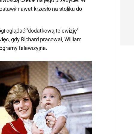
liwością czekał na jego przybycie. W
ostawił nawet krzesło na stoliku do
gł oglądać "dodatkową telewizję"
ięc, gdy Richard pracował, William
rogramy telewizyjne.