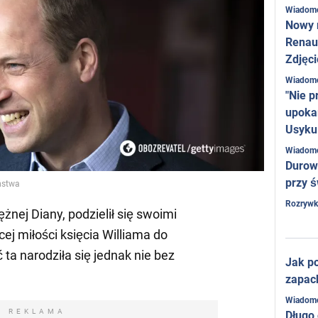
Wiadom
Nowy 
Renaul
Zdjęci
Wiadom
"Nie p
upoka
Usyku
Wiadom
Durow
przy ś
iństwa
Rozrywk
iężnej Diany, podzielił się swoimi
ej miłości księcia Williama do
 ta narodziła się jednak nie bez
Jak po
zapac
Wiadom
REKLAMA
Długo