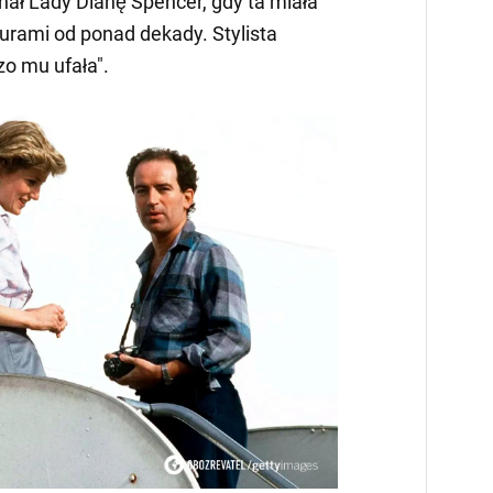
znał Lady Dianę Spencer, gdy ta miała
ryzurami od ponad dekady. Stylista
zo mu ufała".