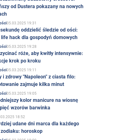
ńszy od Dustera pokazany na nowych
ach
05.03.2025 19:31
ości
sekundę oddzielić śledzie od ości:
y life hack dla gospodyń domowych
05.03.2025 19:28
ości
zycinać róże, aby kwitły intensywnie:
kcje krok po kroku
05.03.2025 19:11
ości
 i zdrowy "Napoleon" z ciasta filo:
towanie zajmuje kilka minut
05.03.2025 19:05
ości
dniejszy kolor manicure na wiosnę
 pięć wzorów barwinka
.03.2025 18:52
rdziej udane dni marca dla każdego
 zodiaku: horoskop