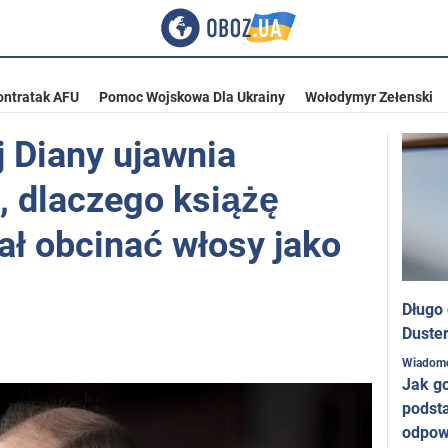
ontratak AFU
Pomoc Wojskowa Dla Ukrainy
Wołodymyr Zełenski
j Diany ujawnia
, dlaczego książę
ał obcinać włosy jako
Długo
Duster
Wiadom
Jak g
podst
odpow