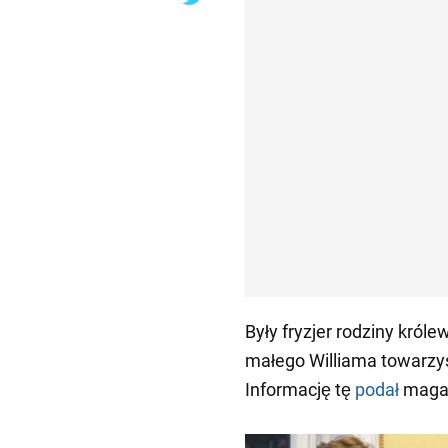
Były fryzjer rodziny król
małego Williama towarzys
Informację tę
podał
magaz