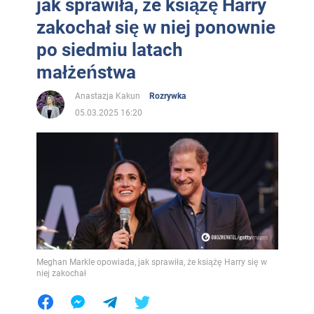
jak sprawiła, że książę Harry
zakochał się w niej ponownie
po siedmiu latach
małżeństwa
Anastazja Kakun
Rozrywka
05.03.2025 16:20
Meghan Markle opowiada, jak sprawiła, że książę Harry się w
niej zakochał