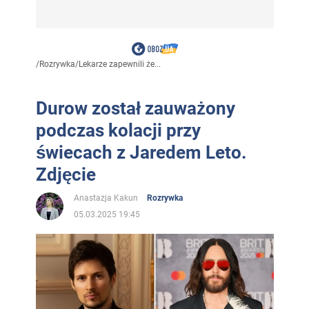
/
Rozrywka
/
Lekarze zapewnili że...
Durow został zauważony
podczas kolacji przy
świecach z Jaredem Leto.
Zdjęcie
Anastazja Kakun
Rozrywka
05.03.2025 19:45