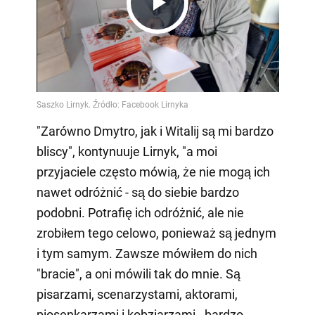
Play
Video
"Zarówno Dmytro, jak i Witalij są mi bardzo
bliscy", kontynuuje Lirnyk, "a moi
przyjaciele często mówią, że nie mogą ich
nawet odróżnić - są do siebie bardzo
podobni. Potrafię ich odróżnić, ale nie
zrobiłem tego celowo, ponieważ są jednym
i tym samym. Zawsze mówiłem do nich
"bracie", a oni mówili tak do mnie. Są
pisarzami, scenarzystami, aktorami,
piosenkarzami i kobziarzami - bardzo