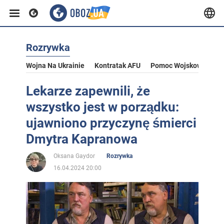
Rozrywka
Wojna Na Ukrainie
Kontratak AFU
Pomoc Wojskowa Dla U
Lekarze zapewnili, że
wszystko jest w porządku:
ujawniono przyczynę śmierci
Dmytra Kapranowa
Oksana Gaydor
Rozrywka
16.04.2024 20:00