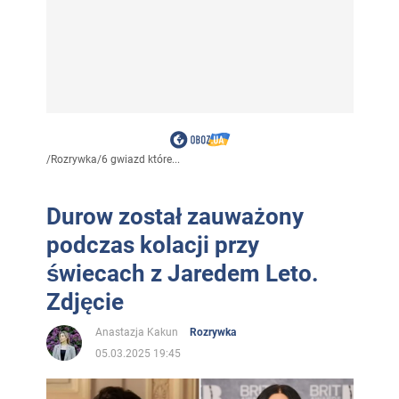
/
Rozrywka
/
6 gwiazd które...
Durow został zauważony
podczas kolacji przy
świecach z Jaredem Leto.
Zdjęcie
Anastazja Kakun
Rozrywka
05.03.2025 19:45