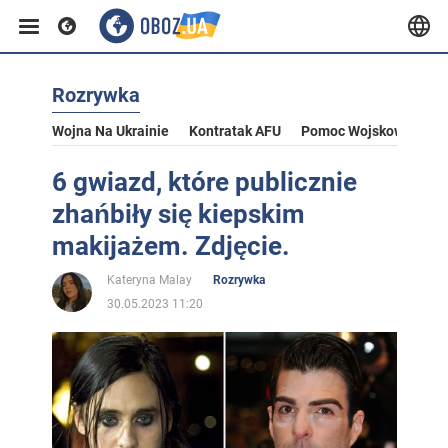
Rozrywka
Wojna Na Ukrainie
Kontratak AFU
Pomoc Wojskowa Dla U
6 gwiazd, które publicznie
zhańbiły się kiepskim
makijażem. Zdjęcie.
Kateryna Malay
Rozrywka
30.05.2023 11:20