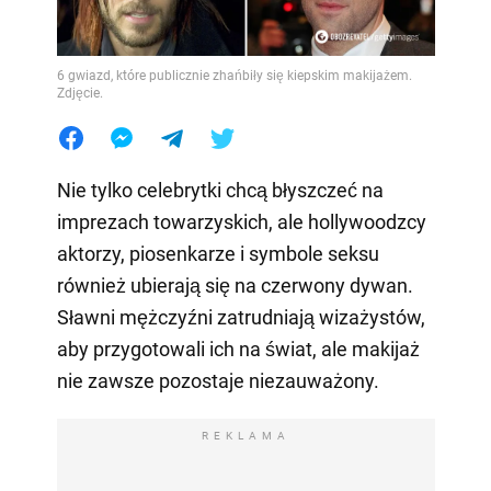
6 gwiazd, które publicznie zhańbiły się kiepskim makijażem.
Zdjęcie.
Nie tylko celebrytki chcą błyszczeć na
imprezach towarzyskich, ale hollywoodzcy
aktorzy, piosenkarze i symbole seksu
również ubierają się na czerwony dywan.
Sławni mężczyźni zatrudniają wizażystów,
aby przygotowali ich na świat, ale makijaż
nie zawsze pozostaje niezauważony.
REKLAMA