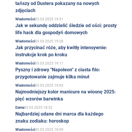
tańszy od Dustera pokazany na nowych
zdjęciach
05.03.2025 19:31
Wiadomości
Jak w sekundę oddzielić śledzie od ości: prosty
life hack dla gospodyń domowych
05.03.2025 19:28
Wiadomości
Jak przycinać róże, aby kwitły intensywnie:
instrukcje krok po kroku
05.03.2025 19:11
Wiadomości
Pyszny i zdrowy "Napoleon" z ciasta filo:
przygotowanie zajmuje kilka minut
05.03.2025 19:05
Wiadomości
Najmodniejszy kolor manicure na wiosnę 2025:
pięć wzorów barwinka
05.03.2025 18:52
Dama
Najbardziej udane dni marca dla każdego
znaku zodiaku: horoskop
05.03.2025 18:09
Wiadomości