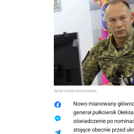
Syrski wydał oświadczenie
Nowo mianowany głównod
generał pułkownik Ołeksan
oświadczenie po nominacj
stojące obecnie przed uk