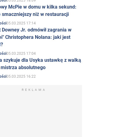
05.03.2025 18:09
ości
owy McPie w domu w kilka sekund:
 smaczniejszy niż w restauracji
05.03.2025 17:14
ości
t Downey Jr. odmówił zagrania w
i" Christophera Nolana: jaki jest
d?
05.03.2025 17:04
ości
a szykuje dla Usyka ustawkę z walką
ł mistrza absolutnego
05.03.2025 16:22
ości
REKLAMA