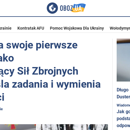
rainie
Kontratak AFU
Pomoc Wojskowa Dla Ukrainy
Wołodymyr
a swoje pierwsze
ako
cy Sił Zbrojnych
la zadania i wymienia
Długo
i
Duster
Wiadom
ie
Jak g
podst
odpow