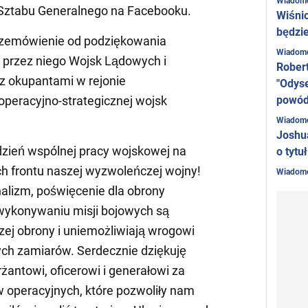
Wiadom
 Sztabu Generalnego na Facebooku.
Wiśni
będzie
przemówienie od podziękowania
Wiadom
przez niego Wojsk Lądowych i
Rober
z okupantami w rejonie
"Odyse
powó
operacyjno-strategicznej wojsk
Wiadom
Joshu
dzień wspólnej pracy wojskowej na
o tytu
ch frontu naszej wyzwoleńczej wojny!
Wiadom
alizm, poświęcenie dla obrony
 wykonywaniu misji bojowych są
zej obrony i uniemożliwiają wrogowi
ych zamiarów. Serdecznie dziękuję
żantowi, oficerowi i generałowi za
w operacyjnych, które pozwoliły nam