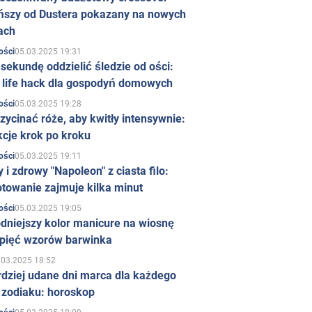
ńszy od Dustera pokazany na nowych
ach
05.03.2025 19:31
ości
sekundę oddzielić śledzie od ości:
y life hack dla gospodyń domowych
05.03.2025 19:28
ości
zycinać róże, aby kwitły intensywnie:
kcje krok po kroku
05.03.2025 19:11
ości
 i zdrowy "Napoleon" z ciasta filo:
towanie zajmuje kilka minut
05.03.2025 19:05
ości
dniejszy kolor manicure na wiosnę
 pięć wzorów barwinka
.03.2025 18:52
rdziej udane dni marca dla każdego
 zodiaku: horoskop