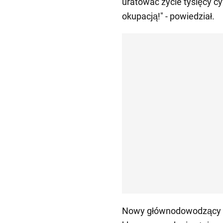
uratować życie tysięcy cy
okupacją!" - powiedział.
Nowy głównodowodzący Sił