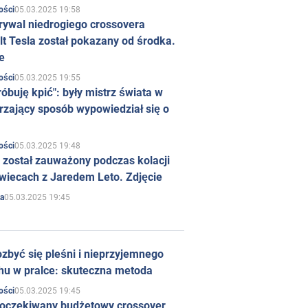
05.03.2025 19:58
ości
rywal niedrogiego crossovera
t Tesla został pokazany od środka.
e
05.03.2025 19:55
ości
róbuję kpić": były mistrz świata w
rzający sposób wypowiedział się o
05.03.2025 19:48
ości
 został zauważony podczas kolacji
wiecach z Jaredem Leto. Zdjęcie
05.03.2025 19:45
a
zbyć się pleśni i nieprzyjemnego
hu w pralce: skuteczna metoda
05.03.2025 19:45
ości
 oczekiwany budżetowy crossover