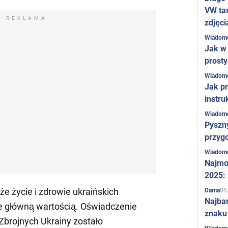
VW ta
REKLAMA
zdjęci
Wiadom
Jak w 
prost
Wiadom
Jak pr
instru
Wiadom
Pyszny
przygo
Wiadom
Najmo
2025:
 że życie i zdrowie ukraińskich
05
Dama
Najba
nie główną wartością. Oświadczenie
znaku
brojnych Ukrainy zostało