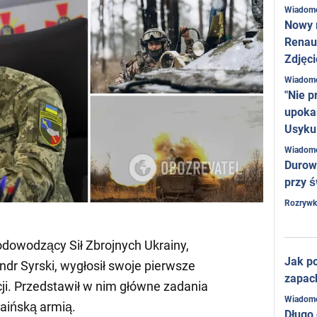
Wiadom
Nowy 
Renaul
Zdjęci
Wiadom
"Nie p
upoka
Usyku
Wiadom
Durow
przy ś
Rozrywk
owodzący Sił Zbrojnych Ukrainy,
Jak po
dr Syrski, wygłosił swoje pierwsze
zapac
i. Przedstawił w nim główne zadania
Wiadom
raińską armią.
Długo