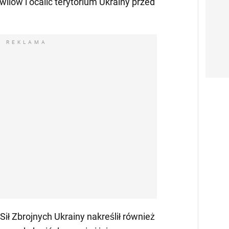
wilów i ocalić terytorium Ukrainy przed
REKLAMA
 Zbrojnych Ukrainy nakreślił również