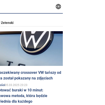
 Zełenski
 oczekiwany crossover VW tańszy od
a został pokazany na zdjęciach
05.03.2025 23:23
ości
otować buraki w 10 minut:
awowa metoda, która będzie
iednia dla każdego