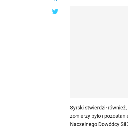
Syrski stwierdził również,
żołnierzy było i pozosta
Naczelnego Dowódcy Sił Z