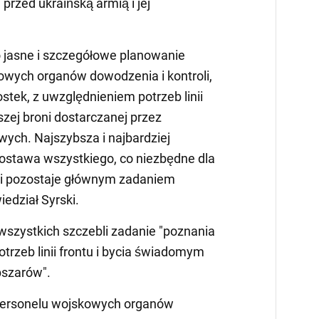
przed ukraińską armią i jej
o jasne i szczegółowe planowanie
owych organów dowodzenia i kontroli,
ostek, z uwzględnieniem potrzeb linii
zej broni dostarczanej przez
ych. Najszybsza i najbardziej
 dostawa wszystkiego, co niezbędne dla
a i pozostaje głównym zadaniem
iedział Syrski.
wszystkich szczebli zadanie "poznania
trzeb linii frontu i bycia świadomym
bszarów".
 personelu wojskowych organów