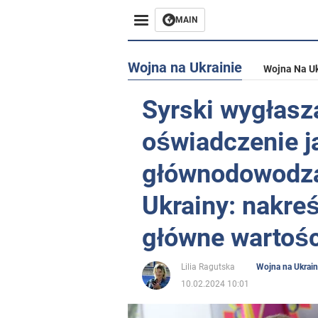
MAIN
Wojna na Ukrainie
Wojna Na Uk
Syrski wygłasz
oświadczenie j
głównodowodzą
Ukrainy: nakreś
główne wartośc
Lilia Ragutska
Wojna na Ukrain
10.02.2024 10:01