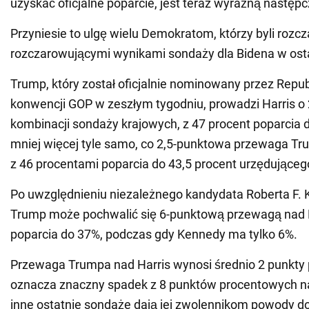
uzyskać oficjalne poparcie, jest teraz wyraźną następc
Przyniesie to ulgę wielu Demokratom, którzy byli rozc
rozczarowującymi wynikami sondaży dla Bidena w osta
Trump, który został oficjalnie nominowany przez Repu
konwencji GOP w zeszłym tygodniu, prowadzi Harris o 
kombinacji sondaży krajowych, z 47 procent poparcia d
mniej więcej tyle samo, co 2,5-punktowa przewaga T
z 46 procentami poparcia do 43,5 procent urzędująceg
Po uwzględnieniu niezależnego kandydata Roberta F. 
Trump może pochwalić się 6-punktową przewagą nad 
poparcia do 37%, podczas gdy Kennedy ma tylko 6%.
Przewaga Trumpa nad Harris wynosi średnio 2 punkty
oznacza znaczny spadek z 8 punktów procentowych na
inne ostatnie sondaże dają jej zwolennikom powody do