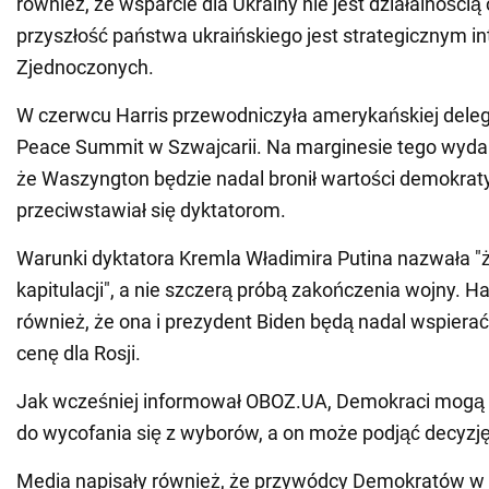
również, że wsparcie dla Ukrainy nie jest działalnością
przyszłość państwa ukraińskiego jest strategicznym 
Zjednoczonych.
W czerwcu Harris przewodniczyła amerykańskiej delega
Peace Summit w Szwajcarii. Na marginesie tego wyda
że Waszyngton będzie nadal bronił wartości demokrat
przeciwstawiał się dyktatorom.
Warunki dyktatora Kremla Władimira Putina nazwała 
kapitulacji", a nie szczerą próbą zakończenia wojny. Ha
również, że ona i prezydent Biden będą nadal wspierać
cenę dla Rosji.
Jak wcześniej informował OBOZ.UA, Demokraci mogą
do wycofania się z wyborów, a on może podjąć decyzj
Media napisały również, że przywódcy Demokratów w