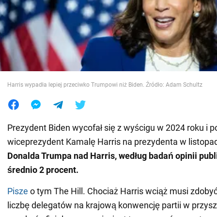
Wojna na Ukrainie
Świat
Jedzenie
Harris wypadła lepiej przeciwko Trumpowi niż Biden. Źródło: Adam Schultz
Prezydent Biden wycofał się z wyścigu w 2024 roku i p
wiceprezydent Kamalę Harris na prezydenta w listopa
Donalda Trumpa nad Harris, według badań opinii publ
średnio 2 procent.
Pisze
o tym The Hill. Chociaż Harris wciąż musi zdoby
liczbę delegatów na krajową konwencję partii w przys