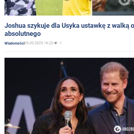
Joshua szykuje dla Usyka ustawkę z walką o 
absolutnego
05.03.2025 16:22
1
Wiadomości