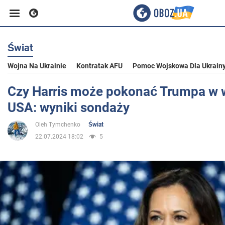
Świat
Biznes
Wojna Na Ukrainie
Kontratak AFU
Pomoc Wojskowa Dla Ukrain
Sport
Czy Harris może pokonać Trumpa w 
USA: wyniki sondaży
Rozrywka
Oleh Tymchenko
Świat
22.07.2024 18:02
5
Życie
Polityka
Społeczeństwo