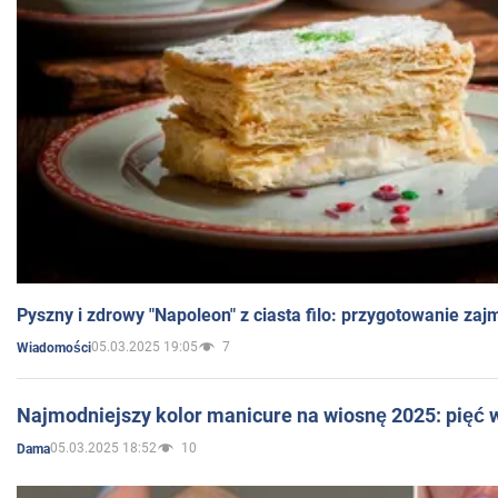
Pyszny i zdrowy "Napoleon" z ciasta filo: przygotowanie zaj
05.03.2025 19:05
7
Wiadomości
Najmodniejszy kolor manicure na wiosnę 2025: pięć
05.03.2025 18:52
10
Dama