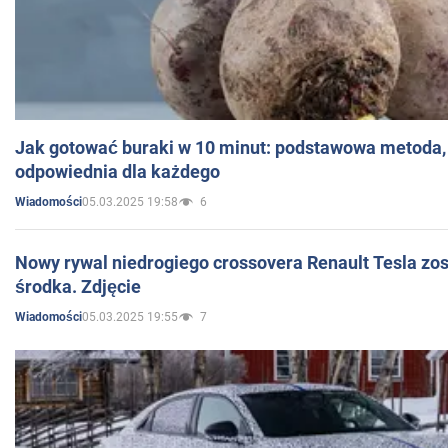
Jak gotować buraki w 10 minut: podstawowa metoda, 
odpowiednia dla każdego
05.03.2025 19:58
6
Wiadomości
Nowy rywal niedrogiego crossovera Renault Tesla zo
środka. Zdjęcie
05.03.2025 19:55
7
Wiadomości