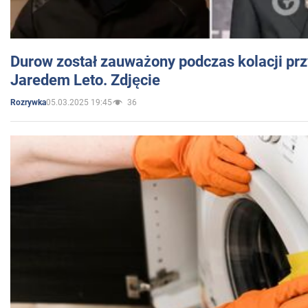
Durow został zauważony podczas kolacji prz
Jaredem Leto. Zdjęcie
05.03.2025 19:45
36
Rozrywka