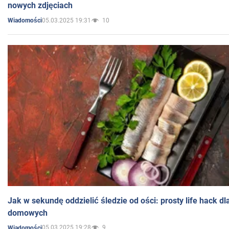
nowych zdjęciach
05.03.2025 19:31
10
Wiadomości
Jak w sekundę oddzielić śledzie od ości: prosty life hack d
domowych
05.03.2025 19:28
9
Wiadomości