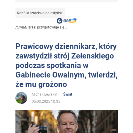
Konflikt izraelsko-palestyński
/
Świat
/
Izrael przygotowuje się...
Prawicowy dziennikarz, który
zawstydził strój Zełenskiego
podczas spotkania w
Gabinecie Owalnym, twierdzi,
że mu grożono
Michaił Lewakin
Świat
05.03.2025 10:35