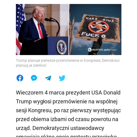
Trump planuje pierwsze przemówienie w Kongresie, Demokraci
planują je zakłócić
Wieczorem 4 marca prezydent USA Donald
Trump wygłosi przemówienie na wspólnej
sesji Kongresu, po raz pierwszy występując
przed obiema izbami od czasu powrotu na
urząd. Demokratyczni ustawodawcy
omawiają różne opcje protestu przeciwko