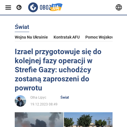
Świat
Wojna Na Ukrainie
Kontratak AFU
Pomoc Wojskowa Dla U
Izrael przygotowuje się do
kolejnej fazy operacji w
Strefie Gazy: uchodźcy
zostaną zaproszeni do
powrotu
Olha Lipyc
Świat
19.12.2023 08:49