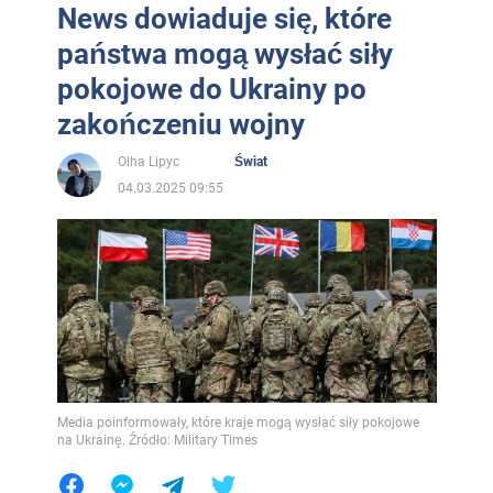
News dowiaduje się, które
państwa mogą wysłać siły
pokojowe do Ukrainy po
zakończeniu wojny
Olha Lipyc
Świat
04.03.2025 09:55
Media poinformowały, które kraje mogą wysłać siły pokojowe
na Ukrainę. Źródło: Military Times