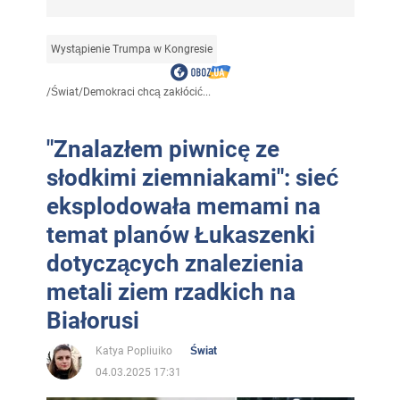
Wystąpienie Trumpa w Kongresie
/
Świat
/
Demokraci chcą zakłócić...
"Znalazłem piwnicę ze
słodkimi ziemniakami": sieć
eksplodowała memami na
temat planów Łukaszenki
dotyczących znalezienia
metali ziem rzadkich na
Białorusi
Katya Popliuiko
Świat
04.03.2025 17:31