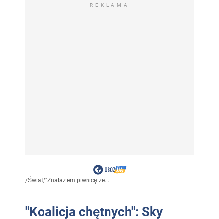
REKLAMA
/
Świat
/
"Znalazłem piwnicę ze...
"Koalicja chętnych": Sky