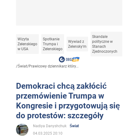
Skandale
Wizyta
Spotkanie
Wywiad z
polityczne w
Zełenskiego
Trumpa i
Zelensky'm
Stanach
w USA
Zełenskiego
Zjednoczonych
/
Świat
/
Prawicowy dziennikarz który...
Demokraci chcą zakłócić
przemówienie Trumpa w
Kongresie i przygotowują się
do protestów: szczegóły
Nadiya Danyshchuk
Świat
04.03.2025 20:10