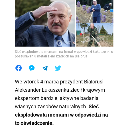
Sieć eksplodowała memami na temat wypowiedzi Łukaszenki o
poszukiwaniu metali ziem rzadkich na Białorusi
We wtorek 4 marca prezydent Białorusi
Aleksander Łukaszenka zlecił krajowym
ekspertom bardziej aktywne badania
własnych zasobów naturalnych.
Sieć
eksplodowała memami w odpowiedzi na
to oświadczenie.