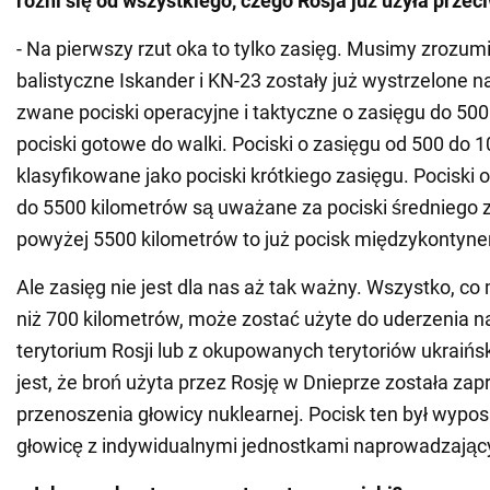
różni się od wszystkiego, czego Rosja już użyła przec
- Na pierwszy rzut oka to tylko zasięg. Musimy zrozumi
balistyczne Iskander i KN-23 zostały już wystrzelone na
zwane pociski operacyjne i taktyczne o zasięgu do 500 
pociski gotowe do walki. Pociski o zasięgu od 500 do 
klasyfikowane jako pociski krótkiego zasięgu. Pociski 
do 5500 kilometrów są uważane za pociski średniego z
powyżej 5500 kilometrów to już pocisk międzykontyne
Ale zasięg nie jest dla nas aż tak ważny. Wszystko, c
niż 700 kilometrów, może zostać użyte do uderzenia n
terytorium Rosji lub z okupowanych terytoriów ukraińs
jest, że broń użyta przez Rosję w Dnieprze została za
przenoszenia głowicy nuklearnej. Pocisk ten był wypo
głowicę z indywidualnymi jednostkami naprowadzając