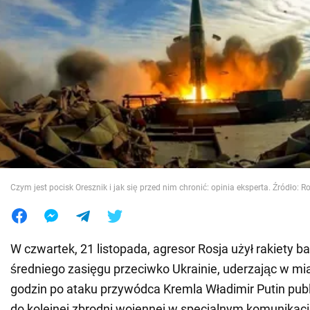
Wojna na Ukrainie
Świat
Jedzenie
Czym jest pocisk Oresznik i jak się przed nim chronić: opinia eksperta. Źródło: R
W czwartek, 21 listopada, agresor Rosja użył rakiety ba
średniego zasięgu przeciwko Ukrainie, uderzając w mia
godzin po ataku przywódca Kremla Władimir Putin publi
do kolejnej zbrodni wojennej w specjalnym komunikaci