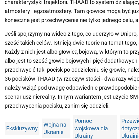
charakterystyki trajektorii. THAAD to system działając
atmosfery i egzoatmosfery. Tam głowice mogą być już 
konieczne jest przechwycenie nie tylko jednego celu, a
Jeśli spojrzymy na wideo z tego, co uderzyło w Dnipr
sześć takich celów. Istnieją dwie teorie na temat tego,
Każdy z nich jest albo głowicą bojową, w którym to przy
albo jest to sześć głowic bojowych i pięć dodatkowyc
przechwycić taki pocisk po oddzieleniu się głowic, nale
36 pocisków THAAD (w rzeczywistości - dwa razy więc
należy wziąć pod uwagę odpowiednie prawdopodobieńst
scenariusz nierealny. Innym wariantem jest użycie SM
przechwycenia pocisku, zanim się oddzieli.
Pomoc
Przewi
Wojna na
Ekskluzywny
wojskowa dla
dotycz
Ukrainie
Ukrainy
Ukrain