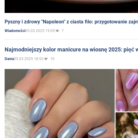
Pyszny i zdrowy "Napoleon" z ciasta filo: przygotowanie zaj
05.03.2025 19:05
7
Wiadomości
Najmodniejszy kolor manicure na wiosnę 2025: pięć
05.03.2025 18:52
10
Dama