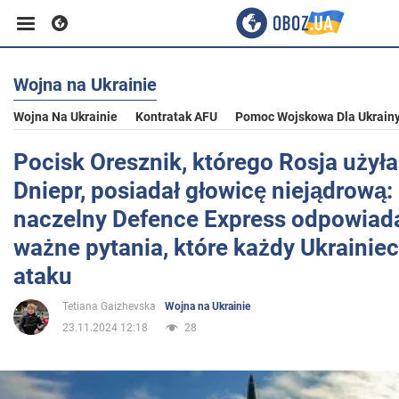
Wojna na Ukrainie
Biznes
Wojna Na Ukrainie
Kontratak AFU
Pomoc Wojskowa Dla Ukrain
Sport
Pocisk Oresznik, którego Rosja użyła
Dniepr, posiadał głowicę niejądrową:
Rozrywka
naczelny Defence Express odpowiada
ważne pytania, które każdy Ukrainiec
Życie
ataku
Tetiana Gaizhevska
Wojna na Ukrainie
Polityka
23.11.2024 12:18
28
Społeczeństwo