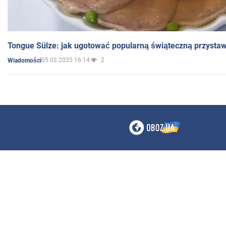
Tongue Sülze: jak ugotować popularną świąteczną przysta
05.03.2025 16:14
2
Wiadomości