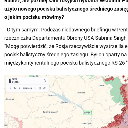
Rubież, ale później sam rosyjski dyktator Władimir Pu
użyto nowego pocisku balistycznego średniego zasięg
o jakim pocisku mówimy?
- O tym samym. Podczas niedawnego briefingu w Pen
rzeczniczka Departamentu Obrony USA Sabrina Singh 
"Mogę potwierdzić, że Rosja rzeczywiście wystrzeliła
pocisk balistyczny średniego zasięgu. Był on oparty n
międzykontynentalnego pocisku balistycznego RS-26 "