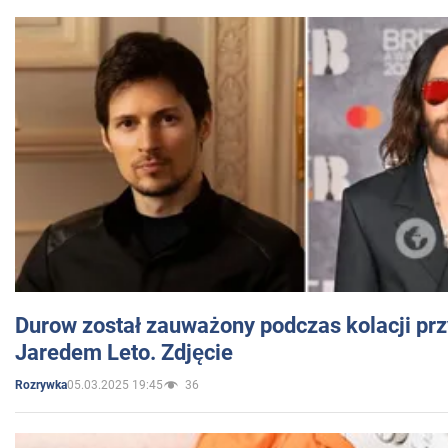
Durow został zauważony podczas kolacji prz
Jaredem Leto. Zdjęcie
05.03.2025 19:45
36
Rozrywka