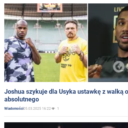
Joshua szykuje dla Usyka ustawkę z walką o 
absolutnego
05.03.2025 16:22
1
Wiadomości