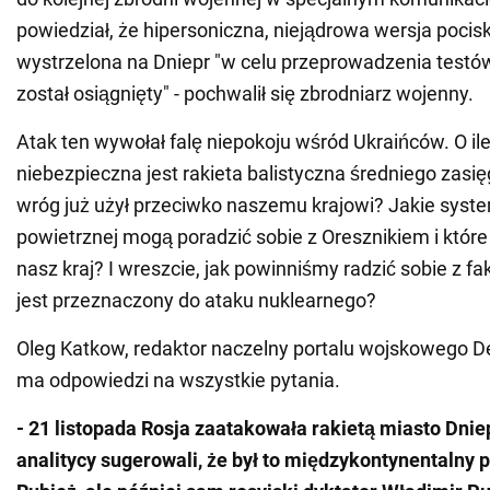
powiedział, że hipersoniczna, niejądrowa wersja pocis
wystrzelona na Dniepr "w celu przeprowadzenia testów
został osiągnięty" - pochwalił się zbrodniarz wojenny.
Atak ten wywołał falę niepokoju wśród Ukraińców. O ile
niebezpieczna jest rakieta balistyczna średniego zasię
wróg już użył przeciwko naszemu krajowi? Jakie syst
powietrznej mogą poradzić sobie z Oresznikiem i które
nasz kraj? I wreszcie, jak powinniśmy radzić sobie z fa
jest przeznaczony do ataku nuklearnego?
Oleg Katkow, redaktor naczelny portalu wojskowego D
ma odpowiedzi na wszystkie pytania.
- 21 listopada Rosja zaatakowała rakietą miasto Dni
analitycy sugerowali, że był to międzykontynentalny p