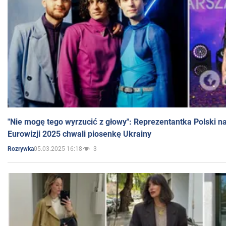
"Nie mogę tego wyrzucić z głowy": Reprezentantka Polski n
Eurowizji 2025 chwali piosenkę Ukrainy
05.03.2025 16:18
3
Rozrywka