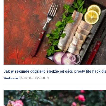
Jak w sekundę oddzielić śledzie od ości: prosty life hack
05.03.2025 19:28
9
Wiadomości