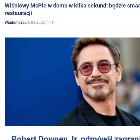
Wiśniowy McPie w domu w kilka sekund: będzie smac
restauracji
05.03.2025 17:14
Wiadomości
Robert Downey Jr. odmówił zagrani