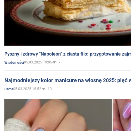
Pyszny i zdrowy "Napoleon" z ciasta filo: przygotowanie zaj
05.03.2025 19:05
7
Wiadomości
Najmodniejszy kolor manicure na wiosnę 2025: pięć
05.03.2025 18:52
10
Dama