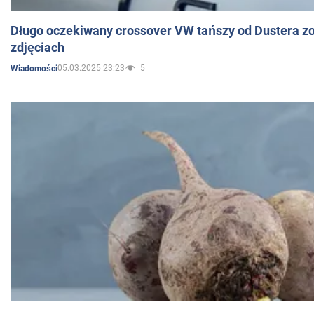
Długo oczekiwany crossover VW tańszy od Dustera zo
zdjęciach
05.03.2025 23:23
5
Wiadomości