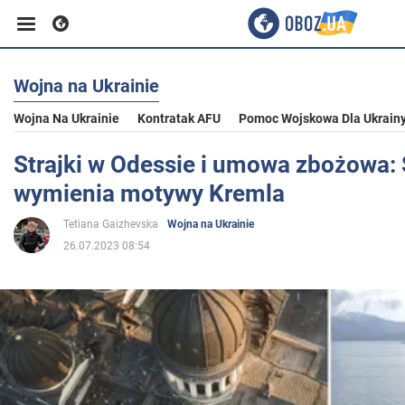
Wojna na Ukrainie
Biznes
Wojna Na Ukrainie
Kontratak AFU
Pomoc Wojskowa Dla Ukrain
Sport
Strajki w Odessie i umowa zbożowa:
wymienia motywy Kremla
Rozrywka
Tetiana Gaizhevska
Wojna na Ukrainie
26.07.2023 08:54
Życie
Polityka
Społeczeństwo