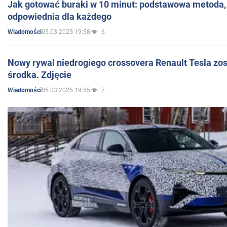
Jak gotować buraki w 10 minut: podstawowa metoda, 
odpowiednia dla każdego
05.03.2025 19:58
6
Wiadomości
Nowy rywal niedrogiego crossovera Renault Tesla zo
środka. Zdjęcie
05.03.2025 19:55
7
Wiadomości