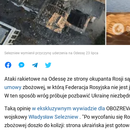
Wojna na Ukrainie
Świat
Jedzenie
Selezniew wymienił przyczynę uderzenia na Odessę 23 lipca
Ataki rakietowe na Odessę ze strony okupanta Rosji s
umowy
zbożowej, w którą Federacja Rosyjska nie jes
W ten sposób wróg próbuje pozbawić Ukrainę niezbędn
Taką opinię
w ekskluzywnym wywiadzie dla
OBOZREVAT
wojskowy
Władysław Selezniew
. "Po wycofaniu się R
zbożowej doszło do kolizji: strona ukraińska jest got