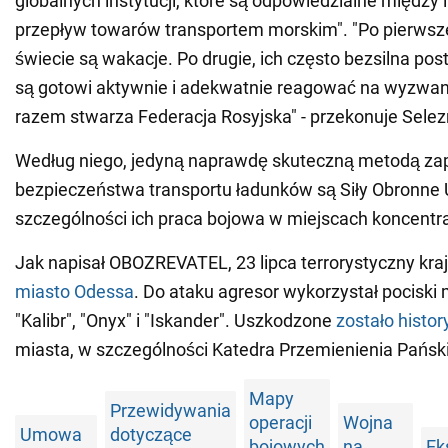
globalnych instytucji, które są odpowiedzialne między
przepływ towarów transportem morskim". "Po pierwsze
świecie są wakacje. Po drugie, ich często bezsilna pos
są gotowi aktywnie i adekwatnie reagować na wyzwan
razem stwarza Federacja Rosyjska" - przekonuje Selez
Według niego, jedyną naprawdę skuteczną metodą za
bezpieczeństwa transportu ładunków są Siły Obronne 
szczególności ich praca bojowa w miejscach koncentr
Jak napisał OBOZREVATEL, 23 lipca terrorystyczny kra
miasto Odessa
. Do ataku agresor wykorzystał pociski
"Kalibr", "Onyx" i "Iskander". Uszkodzone
zostało histo
miasta, w szczególności Katedra Przemienienia Pańsk
Mapy
Przewidywania
operacji
Wojna
Umowa
dotyczące
bojowych
na
Ek