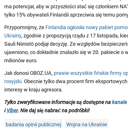
ma potencjał, aby w przyszłości stać się członkiem N
tylko 15% obywateli Finlandii sprzeciwia się temu pom
Przypomnijmy, że
Finlandia ogłosiła nowy pakiet pomo
Ukrainy
, zgodnie z propozycją rządu z 17 listopada, ki
Sauli Niinistö podjął decyzję. Ze względów bezpieczeń
ujawniono, co dokładnie znalazło się w 20. pakiecie o 
milionów euro.
Jak donosi OBOZ.UA,
prawie wszystkie fińskie firmy o
rosyjski
. Obecnie tylko dwa procent firm eksportowych
interesy w kraju agresora.
Tylko zweryfikowane informacje są dostępne na
kanale
i
Viber
. Nie daj się nabrać na podróbki!
badania opinii publicznej
Wojna na Ukrainie