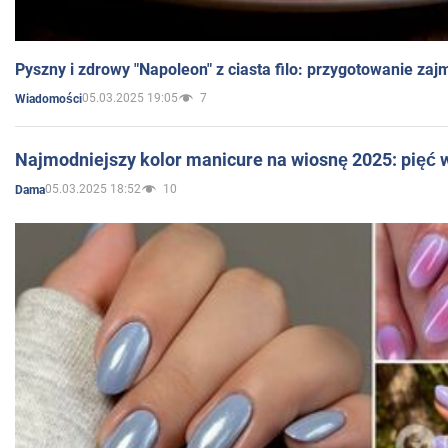
Pyszny i zdrowy "Napoleon" z ciasta filo: przygotowanie zaj
05.03.2025 19:05
7
Wiadomości
Najmodniejszy kolor manicure na wiosnę 2025: pięć
05.03.2025 18:52
10
Dama