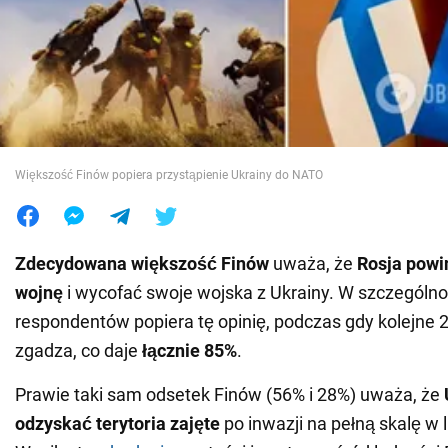
Wojna na Ukrainie
Świat
Jedzenie
Większość Finów popiera przystąpienie Ukrainy do NATO
Zdecydowana większość Finów
uważa, że
Rosja powi
wojnę
i wycofać swoje wojska z Ukrainy. W szczególn
respondentów popiera tę opinię, podczas gdy kolejne 28
zgadza, co daje
łącznie 85%
.
Prawie taki sam odsetek Finów (56% i 28%) uważa, że
odzyskać terytoria zajęte
po inwazji na pełną skalę w 