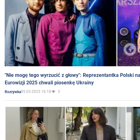
"Nie mogę tego wyrzucić z głowy": Reprezentantka Polski n
Eurowizji 2025 chwali piosenkę Ukrainy
05.03.2025 16:18
3
Rozrywka