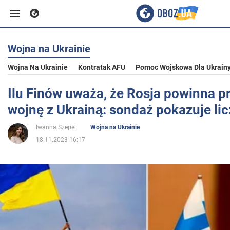
Wojna na Ukrainie
Biznes
Wojna Na Ukrainie
Kontratak AFU
Pomoc Wojskowa Dla Ukrain
Sport
Ilu Finów uważa, że Rosja powinna p
wojnę z Ukrainą: sondaż pokazuje li
Rozrywka
Iwanna Szepel
Wojna na Ukrainie
18.11.2023 16:17
Życie
Polityka
Społeczeństwo