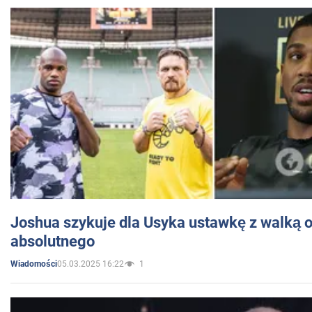
Joshua szykuje dla Usyka ustawkę z walką o 
absolutnego
05.03.2025 16:22
1
Wiadomości