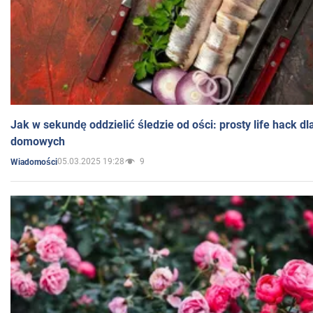
Jak w sekundę oddzielić śledzie od ości: prosty life hack d
domowych
05.03.2025 19:28
9
Wiadomości