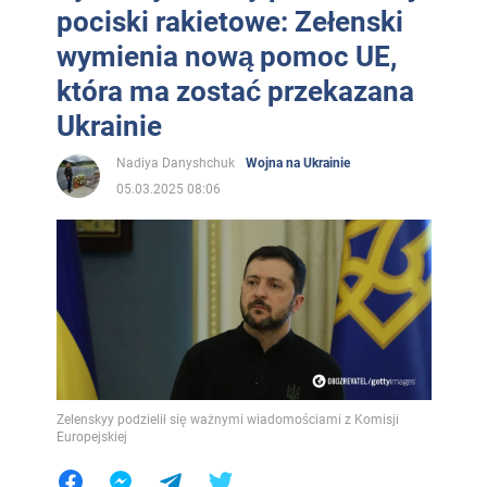
pociski rakietowe: Zełenski
wymienia nową pomoc UE,
która ma zostać przekazana
Ukrainie
Nadiya Danyshchuk
Wojna na Ukrainie
05.03.2025 08:06
Zelenskyy podzielił się ważnymi wiadomościami z Komisji
Europejskiej