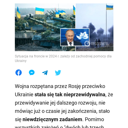
Sytuacja na froncie w 2024 r. zależy od zachodniej pomocy dla
Ukrainy
Wojna rozpętana przez Rosję przeciwko
Ukrainie
stała się
tak nieprzewidywalna
, że
przewidywanie jej dalszego rozwoju, nie
mówiąc już o czasie jej zakończenia, stało
się
niewdzięcznym zadaniem
. Pomimo
wszystkich założeń o "dwóch lub trzech