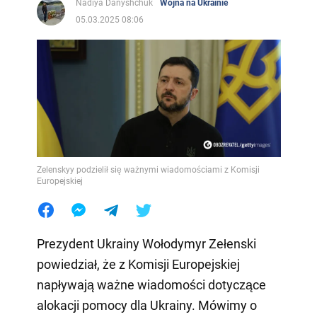
Nadiya Danyshchuk
Wojna na Ukrainie
05.03.2025 08:06
Zelenskyy podzielił się ważnymi wiadomościami z Komisji
Europejskiej
Prezydent Ukrainy Wołodymyr Zełenski
powiedział, że z Komisji Europejskiej
napływają ważne wiadomości dotyczące
alokacji pomocy dla Ukrainy. Mówimy o