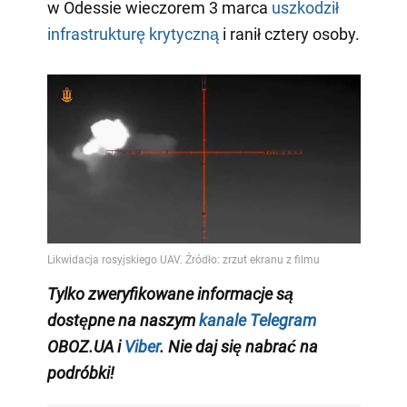
w Odessie wieczorem 3 marca
uszkodził
infrastrukturę krytyczną
i ranił cztery osoby.
Tylko zweryfikowane informacje są
dostępne na naszym
kanale Telegram
OBOZ.UA i
Viber
. Nie daj się nabrać na
podróbki!