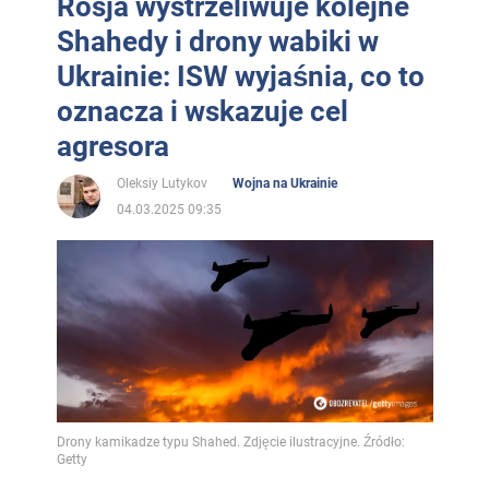
Rosja wystrzeliwuje kolejne
Shahedy i drony wabiki w
Ukrainie: ISW wyjaśnia, co to
oznacza i wskazuje cel
agresora
Oleksiy Lutykov
Wojna na Ukrainie
04.03.2025 09:35
Drony kamikadze typu Shahed. Zdjęcie ilustracyjne. Źródło:
Getty