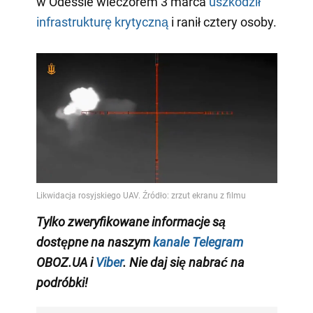
w Odessie wieczorem 3 marca
uszkodził
infrastrukturę krytyczną
i ranił cztery osoby.
Tylko zweryfikowane informacje są
dostępne na naszym
kanale Telegram
OBOZ.UA i
Viber
. Nie daj się nabrać na
podróbki!