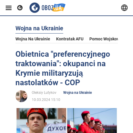
Wojna na Ukrainie
Wojna Na Ukrainie
Kontratak AFU
Pomoc Wojskowa Dla U
Obietnica "preferencyjnego
traktowania": okupanci na
Krymie militaryzują
nastolatków - COP
Oleksiy Lutykov
Wojna na Ukrainie
10.03.2024 15:10