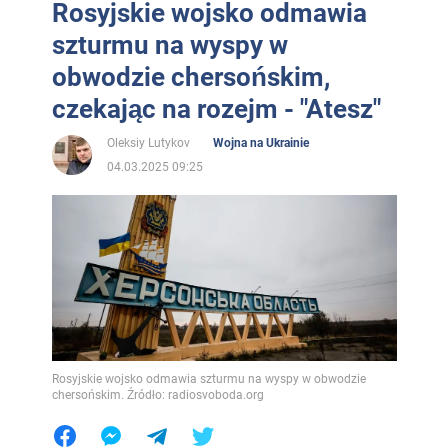
Rosyjskie wojsko odmawia
szturmu na wyspy w
obwodzie chersońskim,
czekając na rozejm - "Atesz"
Oleksiy Lutykov
Wojna na Ukrainie
04.03.2025 09:25
Rosyjskie wojsko odmawia szturmu na wyspy w obwodzie
chersońskim. Źródło: radiosvoboda.org