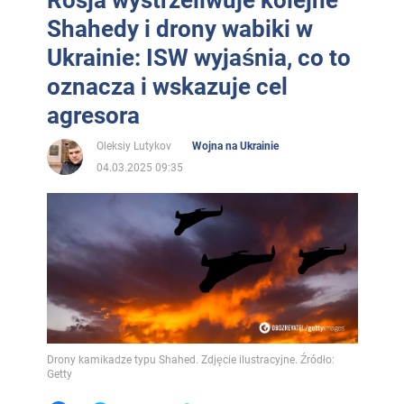
Rosja wystrzeliwuje kolejne
Shahedy i drony wabiki w
Ukrainie: ISW wyjaśnia, co to
oznacza i wskazuje cel
agresora
Oleksiy Lutykov
Wojna na Ukrainie
04.03.2025 09:35
Drony kamikadze typu Shahed. Zdjęcie ilustracyjne. Źródło:
Getty