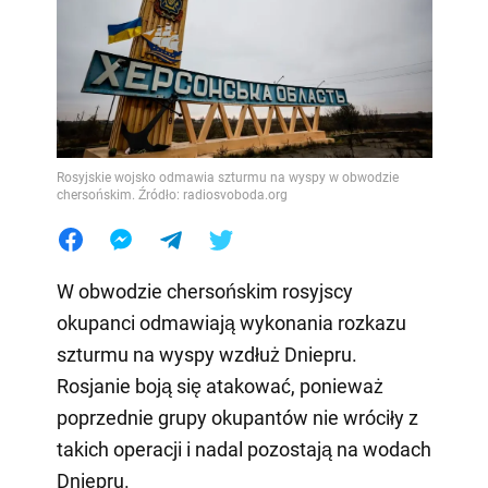
Rosyjskie wojsko odmawia szturmu na wyspy w obwodzie
chersońskim. Źródło: radiosvoboda.org
W obwodzie chersońskim rosyjscy
okupanci odmawiają wykonania rozkazu
szturmu na wyspy wzdłuż Dniepru.
Rosjanie boją się atakować, ponieważ
poprzednie grupy okupantów nie wróciły z
takich operacji i nadal pozostają na wodach
Dniepru.