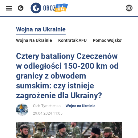
Wojna na Ukrainie
Wojna Na Ukrainie
Kontratak AFU
Pomoc Wojskowa Dla U
Cztery bataliony Czeczenów
w odległości 150-200 km od
granicy z obwodem
sumskim: czy istnieje
zagrożenie dla Ukrainy?
Oleh Tymchenko
Wojna na Ukrainie
29.04.2024 11:05