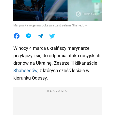
Marynarka wojenna pokazała zestrzelenie Shahedów
W nocy 4 marca ukraińscy marynarze
przyłączyli się do odparcia ataku rosyjskich
dronów na Ukrainę. Zestrzelili kilkanaście
Shaheedów
, z których część leciała w
kierunku Odessy.
REKLAMA