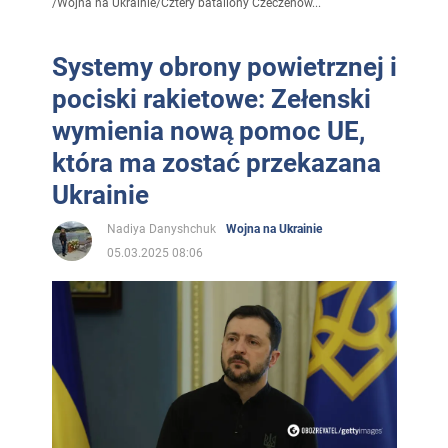
/
Wojna na Ukrainie
/
Cztery bataliony Czeczenów...
Systemy obrony powietrznej i
pociski rakietowe: Zełenski
wymienia nową pomoc UE,
która ma zostać przekazana
Ukrainie
Nadiya Danyshchuk
Wojna na Ukrainie
05.03.2025 08:06