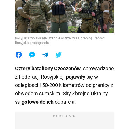
Rosyjskie wojska nieustannie ostrzeliwują granicę. Źródło:
Rosyjska propaganda
Cztery bataliony Czeczenów
, sprowadzone
z Federacji Rosyjskiej,
pojawiły
się w
odległości 150-200 kilometrów od granicy z
obwodem sumskim. Siły Zbrojne Ukrainy
są
gotowe do ich
odparcia.
REKLAMA