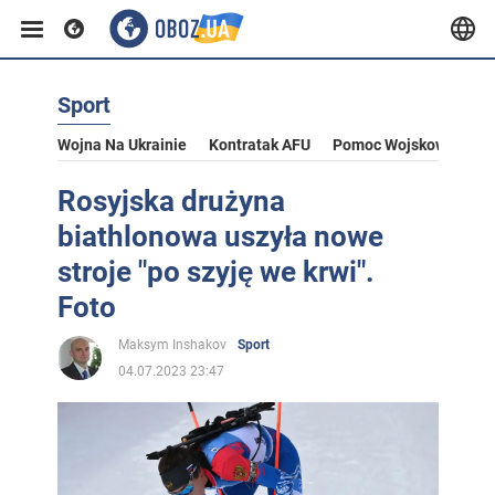
Sport
Wojna Na Ukrainie
Kontratak AFU
Pomoc Wojskowa Dla U
Rosyjska drużyna
biathlonowa uszyła nowe
stroje "po szyję we krwi".
Foto
Maksym Inshakov
Sport
04.07.2023 23:47