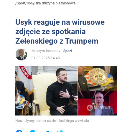
/
Sport
/
Rosyjska drużyna biathlonowa...
Usyk reaguje na wirusowe
zdjęcie ze spotkania
Zełenskiego z Trumpem
Maksym Inshakov
Sport
01.03.2025 14:48
Nasz słynny bokser udzielił krótkiego wywiadu