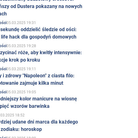
ńszy od Dustera pokazany na nowych
ach
05.03.2025 19:31
ości
sekundę oddzielić śledzie od ości:
y life hack dla gospodyń domowych
05.03.2025 19:28
ości
zycinać róże, aby kwitły intensywnie:
kcje krok po kroku
05.03.2025 19:11
ości
 i zdrowy "Napoleon" z ciasta filo:
towanie zajmuje kilka minut
05.03.2025 19:05
ości
dniejszy kolor manicure na wiosnę
 pięć wzorów barwinka
.03.2025 18:52
rdziej udane dni marca dla każdego
 zodiaku: horoskop