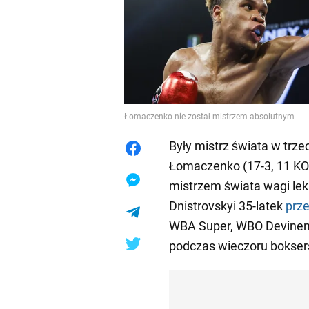
Łomaczenko nie został mistrzem absolutnym
Były mistrz świata w trz
Łomaczenko (17-3, 11 KO)
mistrzem świata wagi lekk
Dnistrovskyi 35-latek
prze
WBA Super, WBO Devinem
podczas wieczoru bokser