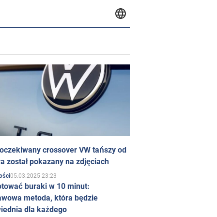
 oczekiwany crossover VW tańszy od
a został pokazany na zdjęciach
05.03.2025 23:23
ości
otować buraki w 10 minut:
awowa metoda, która będzie
iednia dla każdego