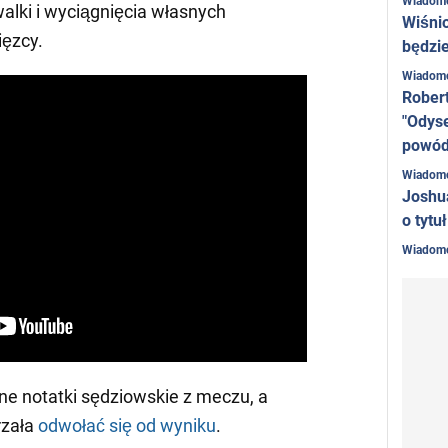
Wiadom
lki i wyciągnięcia własnych
Wiśni
ęzcy.
będzie
Wiadom
Rober
"Odyse
powó
Wiadom
Joshu
o tytu
Wiadom
ne notatki sędziowskie z meczu, a
rzała
odwołać się od wyniku
.