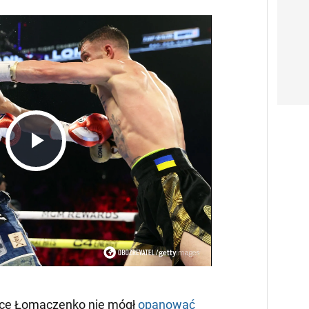
Play
Video
żce Łomaczenko nie mógł
opanować