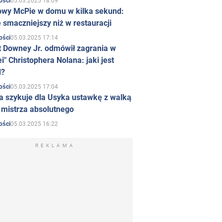
05.03.2025 18:09
ości
owy McPie w domu w kilka sekund:
 smaczniejszy niż w restauracji
05.03.2025 17:14
ości
t Downey Jr. odmówił zagrania w
i" Christophera Nolana: jaki jest
d?
05.03.2025 17:04
ości
a szykuje dla Usyka ustawkę z walką
ł mistrza absolutnego
05.03.2025 16:22
ości
REKLAMA