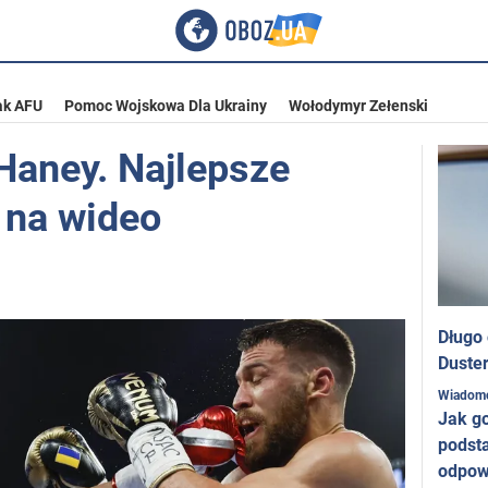
ak AFU
Pomoc Wojskowa Dla Ukrainy
Wołodymyr Zełenski
Haney. Najlepsze
 na wideo
Długo
Duster
Wiadom
Jak g
podst
odpow