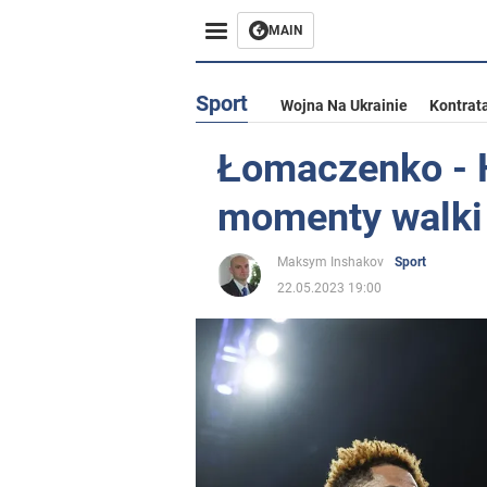
MAIN
Sport
Wojna Na Ukrainie
Kontrat
Łomaczenko - 
momenty walki
Maksym Inshakov
Sport
22.05.2023 19:00