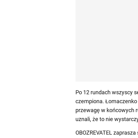
Po 12 rundach wszyscy sę
czempiona. Łomaczenko by
przewagę w końcowych ru
uznali, że to nie wystarc
OBOZREVATEL zaprasza sw