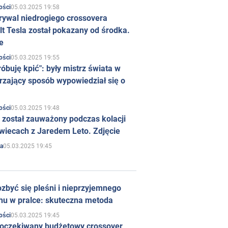
05.03.2025 19:58
ości
rywal niedrogiego crossovera
t Tesla został pokazany od środka.
e
05.03.2025 19:55
ości
róbuję kpić": były mistrz świata w
rzający sposób wypowiedział się o
05.03.2025 19:48
ości
 został zauważony podczas kolacji
wiecach z Jaredem Leto. Zdjęcie
05.03.2025 19:45
a
zbyć się pleśni i nieprzyjemnego
hu w pralce: skuteczna metoda
05.03.2025 19:45
ości
 oczekiwany budżetowy crossover