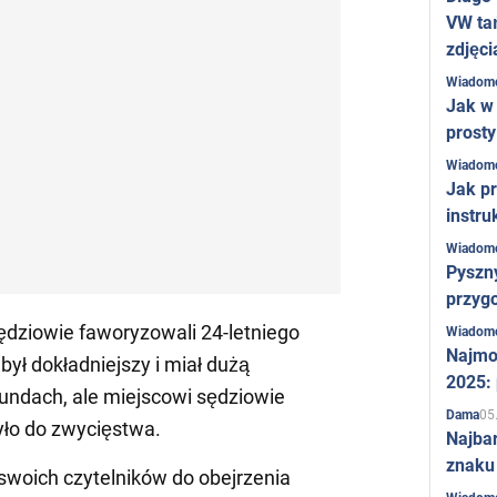
VW ta
zdjęci
Wiadom
Jak w 
prost
Wiadom
Jak pr
instru
Wiadom
Pyszny
przygo
dziowie faworyzowali 24-letniego
Wiadom
Najmo
ł dokładniejszy i miał dużą
2025:
ndach, ale miejscowi sędziowie
05
Dama
zyło do zwycięstwa.
Najba
znaku
oich czytelników do obejrzenia