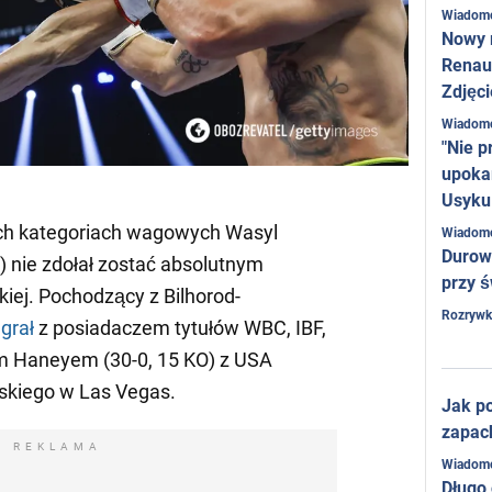
Wiadom
Nowy 
Renaul
Zdjęci
Wiadom
"Nie p
upoka
Usyku
ech kategoriach wagowych Wasyl
Wiadom
Durow
 nie zdołał zostać absolutnym
przy ś
iej. Pochodzący z Bilhorod-
Rozrywk
grał
z posiadaczem tytułów WBC, IBF,
 Haneyem (30-0, 15 KO) z USA
skiego w Las Vegas.
Jak po
zapac
REKLAMA
Wiadom
Długo