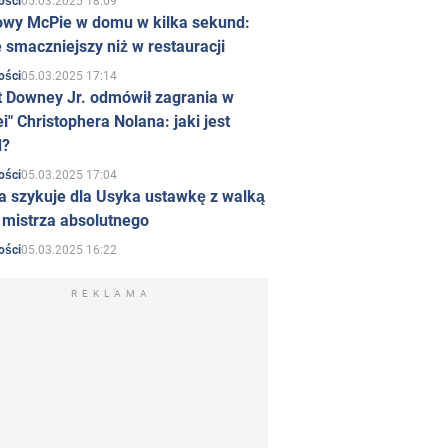
05.03.2025 18:09
ości
owy McPie w domu w kilka sekund:
 smaczniejszy niż w restauracji
05.03.2025 17:14
ości
t Downey Jr. odmówił zagrania w
i" Christophera Nolana: jaki jest
d?
05.03.2025 17:04
ości
a szykuje dla Usyka ustawkę z walką
ł mistrza absolutnego
05.03.2025 16:22
ości
REKLAMA