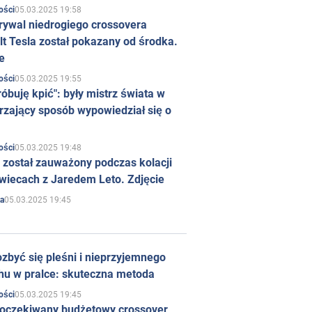
05.03.2025 19:58
ości
rywal niedrogiego crossovera
t Tesla został pokazany od środka.
e
05.03.2025 19:55
ości
róbuję kpić": były mistrz świata w
rzający sposób wypowiedział się o
05.03.2025 19:48
ości
 został zauważony podczas kolacji
wiecach z Jaredem Leto. Zdjęcie
05.03.2025 19:45
a
zbyć się pleśni i nieprzyjemnego
hu w pralce: skuteczna metoda
05.03.2025 19:45
ości
 oczekiwany budżetowy crossover