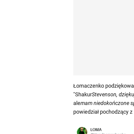
Łomaczenko podziękował
"Shakur
Stevenson, dziękuj
ale
mam niedokończone s
powiedział pochodzący z 