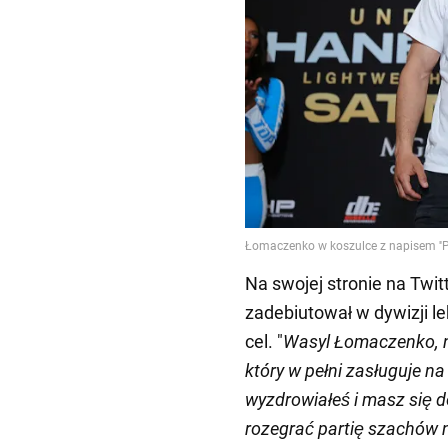
Na swojej stronie na Twit
zadebiutował w dywizji l
cel. "
Wasyl Łomaczenko, ni
który w pełni zasługuje n
wyzdrowiałeś i masz się d
rozegrać partię szachów