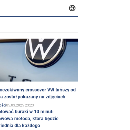
 oczekiwany crossover VW tańszy od
a został pokazany na zdjęciach
05.03.2025 23:23
ości
otować buraki w 10 minut:
awowa metoda, która będzie
iednia dla każdego