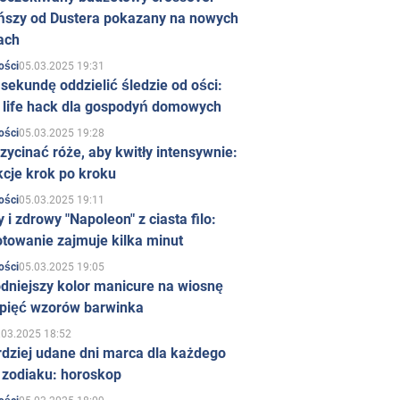
ńszy od Dustera pokazany na nowych
ach
05.03.2025 19:31
ości
sekundę oddzielić śledzie od ości:
y life hack dla gospodyń domowych
05.03.2025 19:28
ości
zycinać róże, aby kwitły intensywnie:
kcje krok po kroku
05.03.2025 19:11
ości
 i zdrowy "Napoleon" z ciasta filo:
towanie zajmuje kilka minut
05.03.2025 19:05
ości
dniejszy kolor manicure na wiosnę
 pięć wzorów barwinka
.03.2025 18:52
rdziej udane dni marca dla każdego
 zodiaku: horoskop