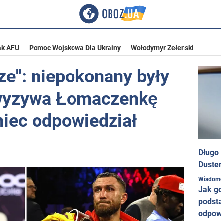
ak AFU
Pomoc Wojskowa Dla Ukrainy
Wołodymyr Zełenski
ze": niepokonany były
 wyzywa Łomaczenkę
niec odpowiedział
Długo
Duster
Wiadom
Jak g
podst
odpow