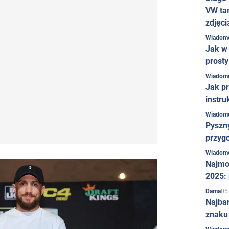
VW ta
zdjęci
Wiadom
Jak w 
prost
Wiadom
Jak pr
instru
Wiadom
Pyszny
przygo
Wiadom
Najmo
2025:
05
Dama
Najba
znaku