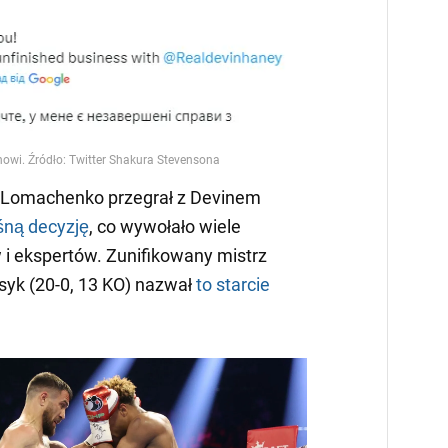
l Lomachenko przegrał z Devinem
śną decyzję
, co wywołało wiele
 i ekspertów. Zunifikowany mistrz
Usyk (20-0, 13 KO) nazwał
to starcie