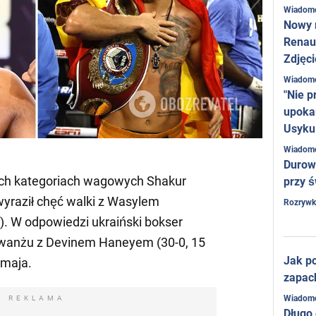
Wiadom
Nowy 
Renaul
Zdjęci
Wiadom
"Nie p
upoka
Usyku
Wiadom
Durow
óch kategoriach wagowych Shakur
przy ś
wyraził chęć walki z Wasylem
Rozrywk
. W odpowiedzi ukraiński bokser
rewanżu z Devinem Haneyem (30-0, 15
Jak po
 maja.
zapac
Wiadom
REKLAMA
Długo