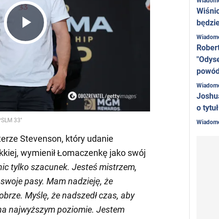
Wiadom
Wiśni
będzie
Play
Wiadom
Rober
"Odyse
powó
Video
Wiadom
Joshu
o tytu
Wiadom
terze Stevenson, który udanie
ekkiej, wymienił Łomaczenkę jako swój
c tylko szacunek. Jesteś mistrzem,
a swoje pasy. Mam nadzieję, że
obrze. Myślę, że nadszedł czas, aby
 na najwyższym poziomie. Jestem