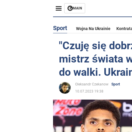
MAIN
Sport
Wojna Na Ukrainie
Kontrat
"Czuję się dobr
mistrz świata
do walki. Ukrai
Oleksandr Czekanow
Sport
10.07.2023 19:38