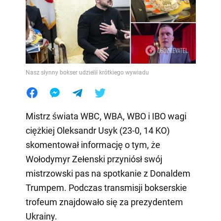
Nasz słynny bokser udzielił krótkiego wywiadu
Mistrz świata WBC, WBA, WBO i IBO wagi
ciężkiej Oleksandr Usyk (23-0, 14 KO)
skomentował informację o tym, że
Wołodymyr Zełenski przyniósł swój
mistrzowski pas na spotkanie z Donaldem
Trumpem. Podczas transmisji bokserskie
trofeum znajdowało się za prezydentem
Ukrainy.