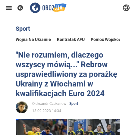
Sport
Wojna Na Ukrainie
Kontratak AFU
Pomoc Wojskowa Dla U
"Nie rozumiem, dlaczego
wszyscy mówią..." Rebrow
usprawiedliwiony za porażkę
Ukrainy z Włochami w
kwalifikacjach Euro 2024
Oleksandr Czekanow
Sport
13.09.2023 14:34