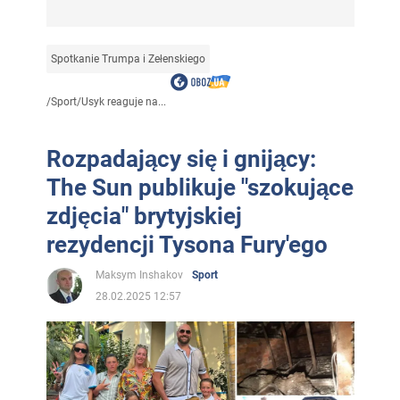
Spotkanie Trumpa i Zełenskiego
/
Sport
/
Usyk reaguje na...
Rozpadający się i gnijący:
The Sun publikuje "szokujące
zdjęcia" brytyjskiej
rezydencji Tysona Fury'ego
Maksym Inshakov
Sport
28.02.2025 12:57