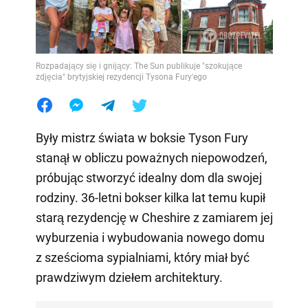
Rozpadający się i gnijący: The Sun publikuje "szokujące
zdjęcia" brytyjskiej rezydencji Tysona Fury'ego
Były mistrz świata w boksie Tyson Fury
stanął w obliczu poważnych niepowodzeń,
próbując stworzyć idealny dom dla swojej
rodziny. 36-letni bokser kilka lat temu kupił
starą rezydencję w Cheshire z zamiarem jej
wyburzenia i wybudowania nowego domu
z sześcioma sypialniami, który miał być
prawdziwym dziełem architektury.