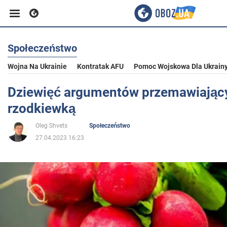
Społeczeństwo
Biznes
Wojna Na Ukrainie
Kontratak AFU
Pomoc Wojskowa Dla Ukrain
Sport
Dziewięć argumentów przemawiając
rzodkiewką
Rozrywka
Oleg Shvets
Społeczeństwo
27.04.2023 16:23
Życie
Polityka
Społeczeństwo