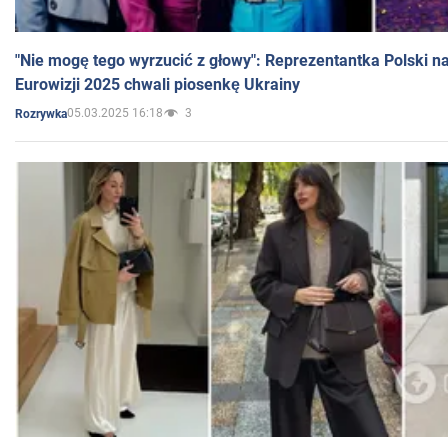
"Nie mogę tego wyrzucić z głowy": Reprezentantka Polski n
Eurowizji 2025 chwali piosenkę Ukrainy
05.03.2025 16:18
3
Rozrywka