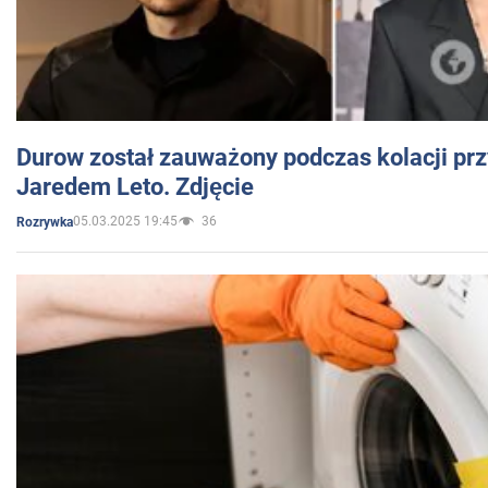
Durow został zauważony podczas kolacji prz
Jaredem Leto. Zdjęcie
05.03.2025 19:45
36
Rozrywka