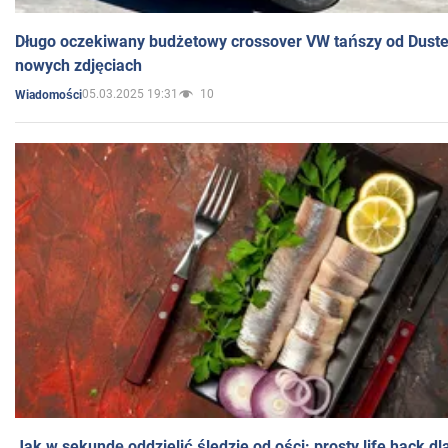
Długo oczekiwany budżetowy crossover VW tańszy od Dust
nowych zdjęciach
05.03.2025 19:31
10
Wiadomości
Jak w sekundę oddzielić śledzie od ości: prosty life hack d