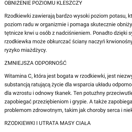
OBNIŻENIE POZIOMU KLESZCZY
Rzodkiewki zawierają bardzo wysoki poziom potasu, 
poziom radu w organizmie i pomaga skutecznie obniży
tętnicze krwi u osób z nadciśnieniem. Ponadto dzięki 
rzodkiewka może obkurczać ściany naczyń krwionośny
ryzyko miażdżycy.
ZMNIEJSZA ODPORNOŚĆ
Witamina C, która jest bogata w rzodkiewki, jest niez
substancją ratującą życie dla wsparcia układu odporn
dla wzrostu i odnowy tkanek. Ten potuzhny przeciwut
zapobiegać przeziębieniom i grypie. A także zapobi
problemom zdrowotnym, takim jak choroby serca i niek
RZODKIEWKI I UTRATA MASY CIAŁA