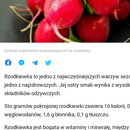
Wojna na Ukrainie
Świat
Jedzenie
Dziewięć argumentów przemawiających za rzodkiewką
Rzodkiewka to jedno z najwcześniejszych warzyw sez
jedno z najzdrowszych. Jej ostry smak wynika z wysok
składników odżywczych.
Sto gramów pokrojonej rzodkiewki zawiera 16 kalorii, 0,
węglowodanów, 1,6 g błonnika, 0,1 g tłuszczu.
Rzodkiewka jest bogata w witaminy i minerały, między