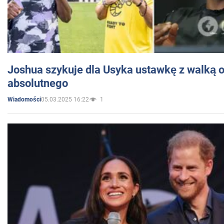
Joshua szykuje dla Usyka ustawkę z walką o 
absolutnego
05.03.2025 16:22
1
Wiadomości