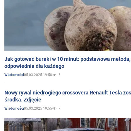
Jak gotować buraki w 10 minut: podstawowa metoda, 
odpowiednia dla każdego
05.03.2025 19:58
6
Wiadomości
Nowy rywal niedrogiego crossovera Renault Tesla zo
środka. Zdjęcie
05.03.2025 19:55
7
Wiadomości