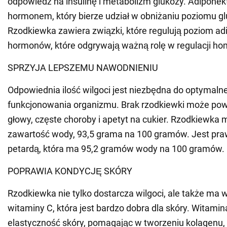
odpowiedź na insulinę i metabolizm glukozy. Adiponek
hormonem, który bierze udział w obniżaniu poziomu gl
Rzodkiewka zawiera związki, które regulują poziom ad
hormonów, które odgrywają ważną rolę w regulacji ho
SPRZYJA LEPSZEMU NAWODNIENIU
Odpowiednia ilość wilgoci jest niezbędna do optymaln
funkcjonowania organizmu. Brak rzodkiewki może po
głowy, częste choroby i apetyt na cukier. Rzodkiewka
zawartość wody, 93,5 grama na 100 gramów. Jest praw
petardą, która ma 95,2 gramów wody na 100 gramów.
POPRAWIA KONDYCJĘ SKÓRY
Rzodkiewka nie tylko dostarcza wilgoci, ale także ma
witaminy C, która jest bardzo dobra dla skóry. Witami
elastyczność skóry, pomagając w tworzeniu kolagenu, 