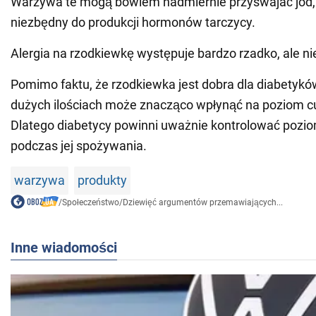
Warzywa te mogą bowiem nadmiernie przyswajać jod, k
niezbędny do produkcji hormonów tarczycy.
Alergia na rzodkiewkę występuje bardzo rzadko, ale ni
Pomimo faktu, że rzodkiewka jest dobra dla diabetykó
dużych ilościach może znacząco wpłynąć na poziom cu
Dlatego diabetycy powinni uważnie kontrolować pozio
podczas jej spożywania.
warzywa
produkty
/
Społeczeństwo
/
Dziewięć argumentów przemawiających...
Inne wiadomości