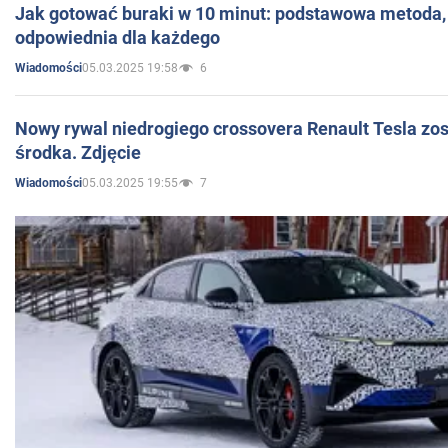
Jak gotować buraki w 10 minut: podstawowa metoda, 
odpowiednia dla każdego
05.03.2025 19:58
6
Wiadomości
Nowy rywal niedrogiego crossovera Renault Tesla zo
środka. Zdjęcie
05.03.2025 19:55
7
Wiadomości