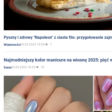
Pyszny i zdrowy "Napoleon" z ciasta filo: przygotowanie zaj
05.03.2025 19:05
7
Wiadomości
Najmodniejszy kolor manicure na wiosnę 2025: pięć
05.03.2025 18:52
10
Dama