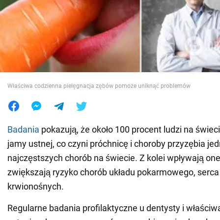
Wojna na Ukrainie
Świat
Jedzenie
Właściwa codzienna pielęgnacja zębów pomoże uniknąć problemów
Badania
pokazują, że około 100 procent ludzi na świeci
jamy ustnej, co czyni próchnicę i choroby przyzębia je
najczęstszych chorób na świecie. Z kolei wpływają one
zwiększają ryzyko chorób układu pokarmowego, serca 
krwionośnych.
Regularne badania profilaktyczne u dentysty i właściw