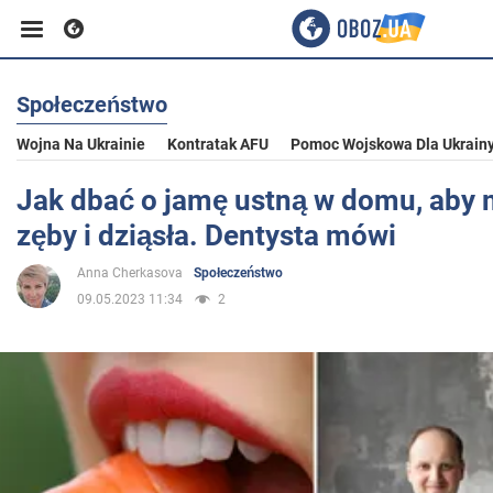
Społeczeństwo
Biznes
Wojna Na Ukrainie
Kontratak AFU
Pomoc Wojskowa Dla Ukrain
Sport
Jak dbać o jamę ustną w domu, aby 
zęby i dziąsła. Dentysta mówi
Rozrywka
Anna Cherkasova
Społeczeństwo
09.05.2023 11:34
2
Życie
Polityka
Społeczeństwo