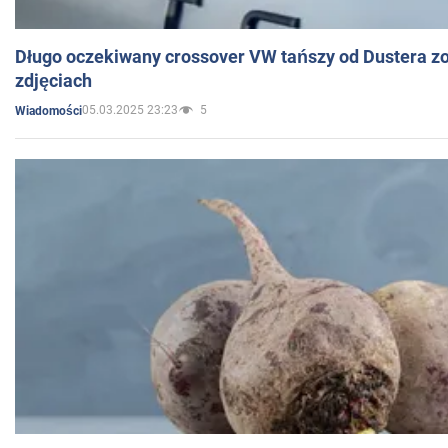
Długo oczekiwany crossover VW tańszy od Dustera zo
zdjęciach
05.03.2025 23:23
5
Wiadomości