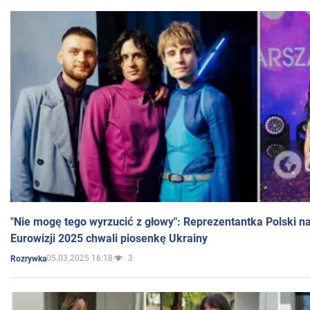
"Nie mogę tego wyrzucić z głowy": Reprezentantka Polski n
Eurowizji 2025 chwali piosenkę Ukrainy
05.03.2025 16:18
3
Rozrywka