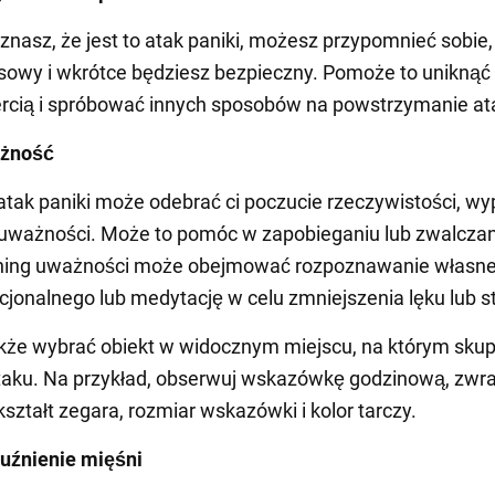
oznasz, że jest to atak paniki, możesz przypomnieć sobie, 
owy i wkrótce będziesz bezpieczny. Pomoże to uniknąć
rcią i spróbować innych sposobów na powstrzymanie at
ażność
tak paniki może odebrać ci poczucie rzeczywistości, wy
 uważności. Może to pomóc w zapobieganiu lub zwalczan
ening uważności może obejmować rozpoznawanie własn
jonalnego lub medytację w celu zmniejszenia lęku lub s
że wybrać obiekt w widocznym miejscu, na którym skupi
taku. Na przykład, obserwuj wskazówkę godzinową, zwr
ształt zegara, rozmiar wskazówki i kolor tarczy.
luźnienie mięśni