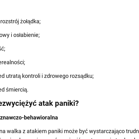
rozstrój żołądka;
owy i osłabienie;
ć;
erealności;
ed utratą kontroli i zdrowego rozsądku;
ed śmiercią.
ezwyciężyć atak paniki?
oznawczo-behawioralna
a walka z atakiem paniki może być wystarczająco trudn