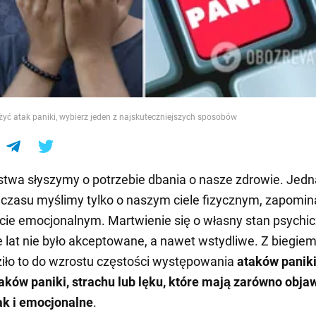
e
yć atak paniki, wybierz jeden z najskuteczniejszych sposobów
stwa słyszymy o potrzebie dbania o nasze zdrowie. Jedn
czasu myślimy tylko o naszym ciele fizycznym, zapomin
ie emocjonalnym. Martwienie się o własny stan psychi
e lat nie było akceptowane, a nawet wstydliwe. Z biegie
iło to do wzrostu częstości występowania
ataków paniki
aków paniki, strachu lub lęku, które mają zarówno obja
jak i emocjonalne
.