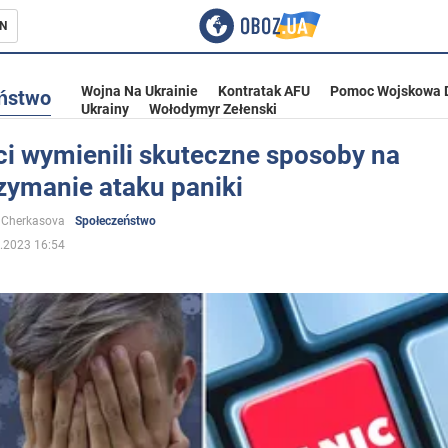
N
Wojna Na Ukrainie
Kontratak AFU
Pomoc Wojskowa 
ństwo
Ukrainy
Wołodymyr Zełenski
ci wymienili skuteczne sposoby na
zymanie ataku paniki
ka
 Cherkasova
Społeczeństwo
.2023 16:54
eństwo
a Ukrainie