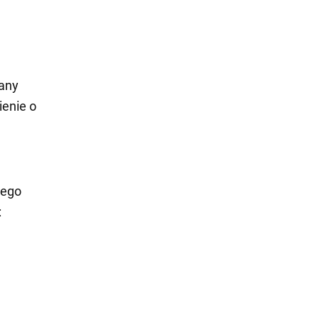
łany
ienie o
jego
: