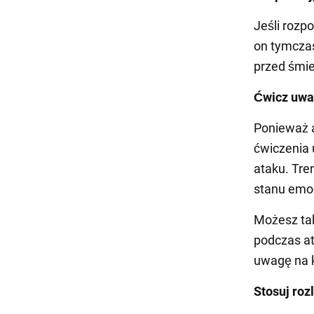
Jeśli rozp
on tymczas
przed śmie
Ćwicz uw
Ponieważ a
ćwiczenia
ataku. Tr
stanu emoc
Możesz tak
podczas a
uwagę na k
Stosuj roz