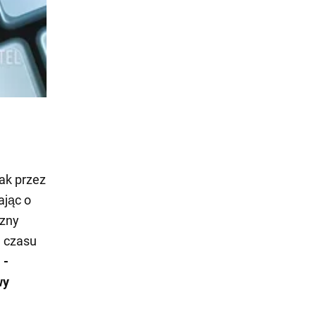
ak przez
ając o
czny
m czasu
 -
wy