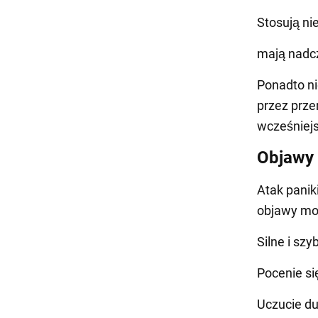
Stosują nie
mają nadc
Ponadto ni
przez prze
wcześniejs
Objawy 
Atak paniki
objawy mog
Silne i szy
Pocenie si
Uczucie du