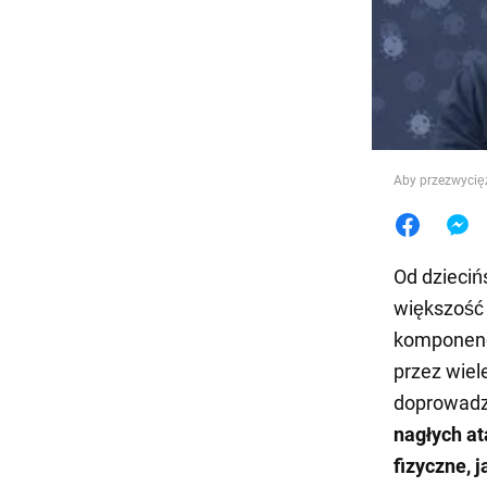
Jedzeni
Aby przezwycięż
Od dzieciń
większość 
komponenc
przez wiel
doprowadz
nagłych at
fizyczne, 