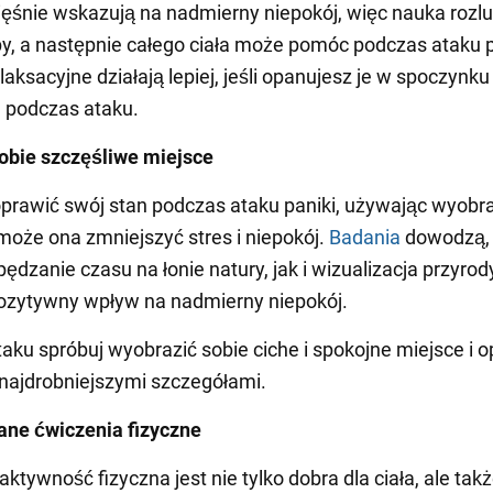
ęśnie wskazują na nadmierny niepokój, więc nauka rozlu
py, a następnie całego ciała może pomóc podczas ataku p
laksacyjne działają lepiej, jeśli opanujesz je w spoczynku 
h podczas ataku.
obie szczęśliwe miejsce
rawić swój stan podczas ataku paniki, używając wyobra
oże ona zmniejszyć stres i niepokój.
Badania
dowodzą,
ędzanie czasu na łonie natury, jak i wizualizacja przyro
ozytywny wpływ na nadmierny niepokój.
aku spróbuj wyobrazić sobie ciche i spokojne miejsce i o
najdrobniejszymi szczegółami.
ne ćwiczenia fizyczne
ktywność fizyczna jest nie tylko dobra dla ciała, ale tak