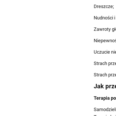
Dreszcze;
Nudności i 
Zawroty gł
Niepewnoś
Uczucie ni
Strach prz
Strach prz
Jak prz
Terapia p
Samodzieln