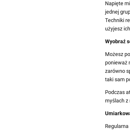
Napięte mi
jednej gru
Techniki re
użyjesz ic
Wyobraź s
Możesz pop
ponieważ m
zarówno sp
taki sam p
Podczas at
myślach z 
Umiarkowa
Regularna a