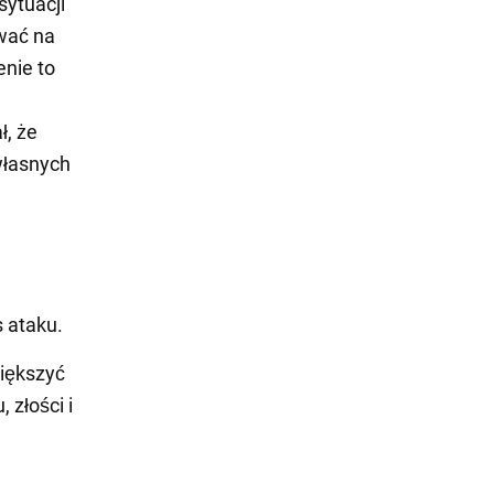
ytuacji
ywać na
enie to
ł, że
własnych
s ataku.
iększyć
 złości i