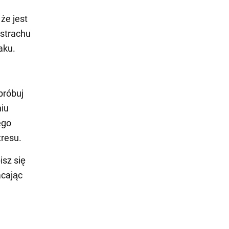
że jest
 strachu
aku.
próbuj
iu
ego
tresu.
sz się
acając