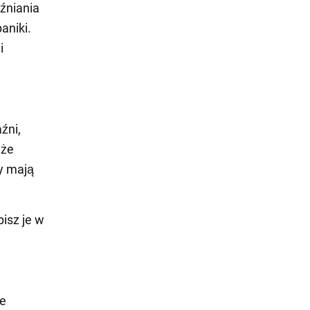
źniania
aniki.
i
źni,
 że
dy mają
pisz je w
że