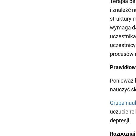
Terapia be
i znaleźć 
struktury 
wymaga da
uczestnika
uczestnicy
procesów 
Prawidłow
Ponieważ h
nauczyć si
Grupa na
uczucie re
depresji.
Rozpoznaj,