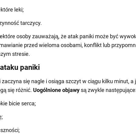
które leki;
zynność tarczycy.
ektóre osoby zauważają, że atak paniki może być wywo
mawianie przed wieloma osobami, konflikt lub przypomn
zym stresie.
ataku paniki
 zaczyna się nagle i osiąga szczyt w ciągu kilku minut, a 
ą się różnić.
Uogólnione objawy
są zwykle następujące
bkie bicie serca;
ę;
szności;