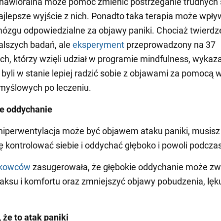
hawioralna może pomóc zmienić postrzeganie trudnych s
najlepsze wyjście z nich. Ponadto taka terapia może wpł
mózgu odpowiedzialne za objawy paniki. Chociaż twierdz
lszych badań, ale
eksperyment
przeprowadzony na 37
ch, którzy wzięli udział w programie mindfulness, wykaza
 byli w stanie lepiej radzić sobie z objawami za pomocą 
myślowych po leczeniu.
e oddychanie
iperwentylacja może być objawem ataku paniki, musisz
ę kontrolować siebie i oddychać głęboko i powoli podcza
ukowców
zasugerowała, że głębokie oddychanie może zw
laksu i komfortu oraz zmniejszyć objawy pobudzenia, lęku,
 że to atak paniki