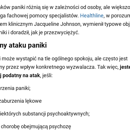
ków paniki różnią się w zależności od osoby, ale większo
ga fachowej pomocy specjalistów.
Healthline
, w porozum
em klinicznym Jacqueline Johnson, wymienił typowe ob
ki i doradził, jak je przezwyciężyć.
ny ataku paniki
i może wystąpić na tle ogólnego spokoju, ale często jest
y przez wpływ konkretnego wyzwalacza. Tak więc,
jest
j podatny
na atak
, jeśli:
zenia paniki;
 zaburzenia lękowe
ektórych substancji psychoaktywnych;
a chorobę obejmującą psychozę