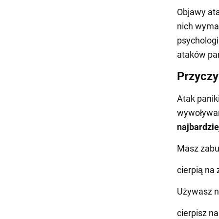
Objawy ata
nich wyma
psychologi
ataków pani
Przyczy
Atak panik
wywoływan
najbardzie
Masz zabur
cierpią na
Używasz ni
cierpisz n