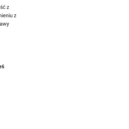
ść z
ieniu z
jawy
eś