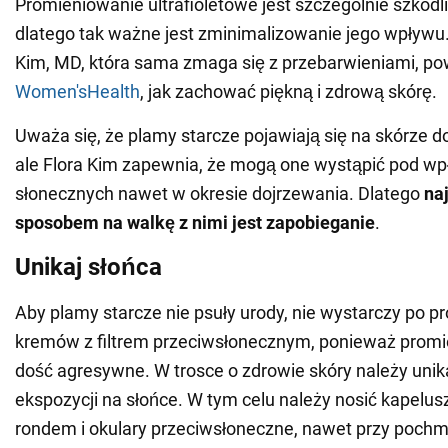
Promieniowanie ultrafioletowe jest szczególnie szkodli
dlatego tak ważne jest zminimalizowanie jego wpływu
Kim, MD, która sama zmaga się z przebarwieniami, po
Women'sHealth
, jak zachować piękną i zdrową skórę.
Uważa się, że plamy starcze pojawiają się na skórze d
ale Flora Kim zapewnia, że mogą one wystąpić pod w
słonecznych nawet w okresie dojrzewania. Dlatego
na
sposobem na walkę z nimi jest zapobieganie
.
Unikaj słońca
Aby plamy starcze nie psuły urody, nie wystarczy po p
kremów z filtrem przeciwsłonecznym, ponieważ promi
dość agresywne. W trosce o zdrowie skóry należy unik
ekspozycji na słońce. W tym celu należy nosić kapelus
rondem i okulary przeciwsłoneczne, nawet przy pochm