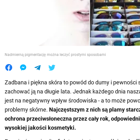
Wojna na Ukrainie
Świat
Jedzenie
Nadmierną pigmentację można leczyć prostymi sposobami
Zadbana i piękna skóra to powód do dumy i pewności s
zachować ją na długie lata. Jednak każdego dnia nas
jest na negatywny wpływ środowiska - a to może pow
problemy skórne.
Najczęstszym z nich są plamy star
ochrona przeciwsłoneczna przez cały rok, odpowiedni
wysokiej jakości kosmetyki.