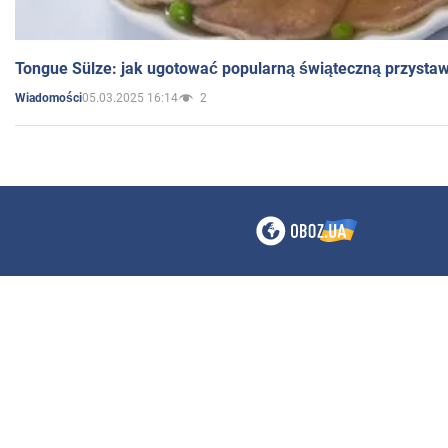
Tongue Sülze: jak ugotować popularną świąteczną przysta
05.03.2025 16:14
2
Wiadomości