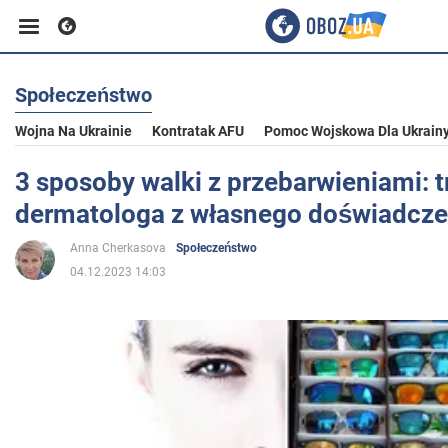
Społeczeństwo
Biznes
Wojna Na Ukrainie
Kontratak AFU
Pomoc Wojskowa Dla Ukrain
Sport
3 sposoby walki z przebarwieniami: t
dermatologa z własnego doświadcze
Rozrywka
Anna Cherkasova
Społeczeństwo
04.12.2023 14:03
Życie
Polityka
Społeczeństwo