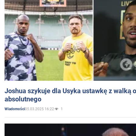
Joshua szykuje dla Usyka ustawkę z walką o 
absolutnego
05.03.2025 16:22
1
Wiadomości