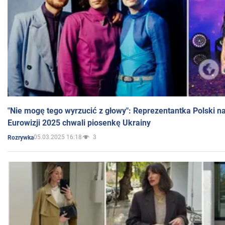
"Nie mogę tego wyrzucić z głowy": Reprezentantka Polski n
Eurowizji 2025 chwali piosenkę Ukrainy
05.03.2025 16:18
3
Rozrywka