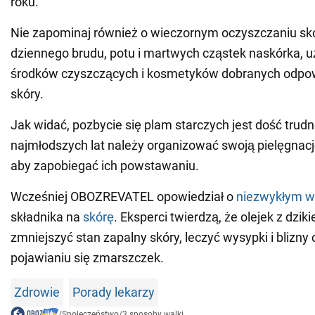
roku.
Nie zapominaj również o wieczornym oczyszczaniu skó
dziennego brudu, potu i martwych cząstek naskórka, u
środków czyszczących i kosmetyków dobranych odpow
skóry.
Jak widać, pozbycie się plam starczych jest dość trudn
najmłodszych lat należy organizować swoją pielęgnacj
aby zapobiegać ich powstawaniu.
Wcześniej OBOZREVATEL opowiedział o
niezwykłym w
składnika na
skórę
. Eksperci twierdzą, że olejek z dzik
zmniejszyć stan zapalny skóry, leczyć wysypki i blizny
pojawianiu się zmarszczek.
Zdrowie
Porady lekarzy
/
Społeczeństwo
/
3 sposoby walki...