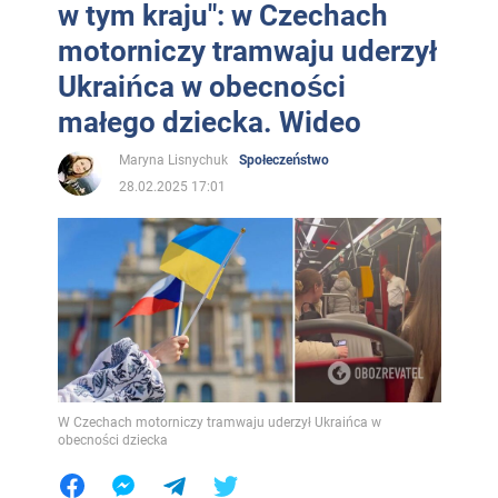
w tym kraju": w Czechach
motorniczy tramwaju uderzył
Ukraińca w obecności
małego dziecka. Wideo
Maryna Lisnychuk
Społeczeństwo
28.02.2025 17:01
W Czechach motorniczy tramwaju uderzył Ukraińca w
obecności dziecka