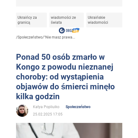
Ukraińcy za
wiadomości ze
Ukraińskie
granicą
świata
wiadomości
/
Społeczeństwo
/
"Nie masz prawa...
Ponad 50 osób zmarło w
Kongo z powodu nieznanej
choroby: od wystąpienia
objawów do śmierci minęło
kilka godzin
Katya Popliuiko
Społeczeństwo
25.02.2025 17:05