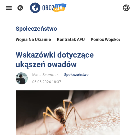
Społeczeństwo
Wojna Na Ukrainie
Kontratak AFU
Pomoc Wojskowa Dla U
Wskazówki dotyczące
ukąszeń owadów
Maria Szewczuk
Społeczeństwo
06.05.2024 18:37