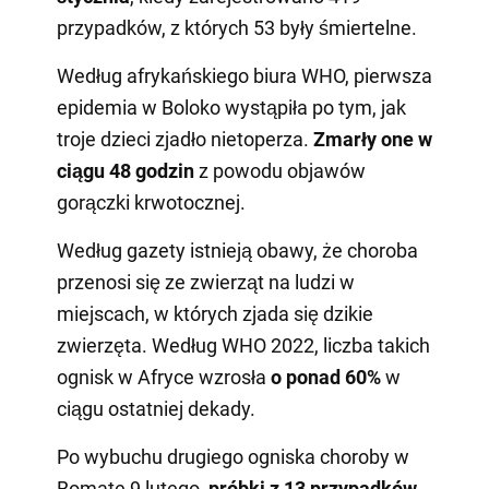
przypadków, z których 53 były śmiertelne.
Według afrykańskiego biura WHO, pierwsza
epidemia w Boloko wystąpiła po tym, jak
troje dzieci zjadło nietoperza.
Zmarły one w
ciągu 48 godzin
z powodu objawów
gorączki krwotocznej.
Według gazety istnieją obawy, że choroba
przenosi się ze zwierząt na ludzi w
miejscach, w których zjada się dzikie
zwierzęta. Według WHO 2022, liczba takich
ognisk w Afryce wzrosła
o ponad 60%
w
ciągu ostatniej dekady.
Po wybuchu drugiego ogniska choroby w
Bomate 9 lutego,
próbki z 13 przypadków