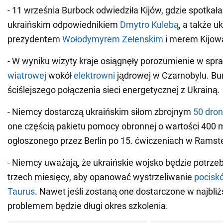
- 11 września Burbock odwiedziła Kijów, gdzie spotkał
ukraińskim odpowiednikiem
Dmytro Kulebą
, a także u
prezydentem
Wołodymyrem Zełenskim
i merem Kijo
- W wyniku wizyty kraje osiągnęły porozumienie w sp
wiatrowej
wokół
elektrowni
jądrowej w Czarnobylu. Bur
ściślejszego połączenia sieci energetycznej z Ukrainą.
- Niemcy dostarczą ukraińskim siłom zbrojnym
50 dro
one częścią pakietu pomocy obronnej o wartości 400 m
ogłoszonego przez Berlin po 15. ćwiczeniach w Ramste
- Niemcy uważają, że ukraińskie wojsko będzie potrze
trzech miesięcy, aby opanować wystrzeliwanie
pocisk
Taurus
. Nawet jeśli zostaną one dostarczone w najbliżs
problemem będzie długi okres szkolenia.