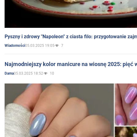
Pyszny i zdrowy "Napoleon" z ciasta filo: przygotowanie zaj
05.03.2025 19:05
7
Wiadomości
Najmodniejszy kolor manicure na wiosnę 2025: pięć
05.03.2025 18:52
10
Dama