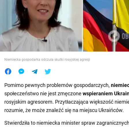
Wojna na Ukrainie
Świat
Jedzenie
Niemiecka gospodarka odczuła skutki rosyjskiej agresji
Pomimo pewnych problemów gospodarczych,
niemiec
społeczeństwo nie jest zmęczone
wspieraniem Ukrai
rosyjskim agresorem. Przytłaczająca większość niemie
rozumie, że może znaleźć się na miejscu Ukraińców.
Stwierdziła to niemiecka minister spraw zagranicznyc