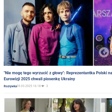
"Nie mogę tego wyrzucić z głowy": Reprezentantka Polski n
Eurowizji 2025 chwali piosenkę Ukrainy
05.03.2025 16:18
3
Rozrywka