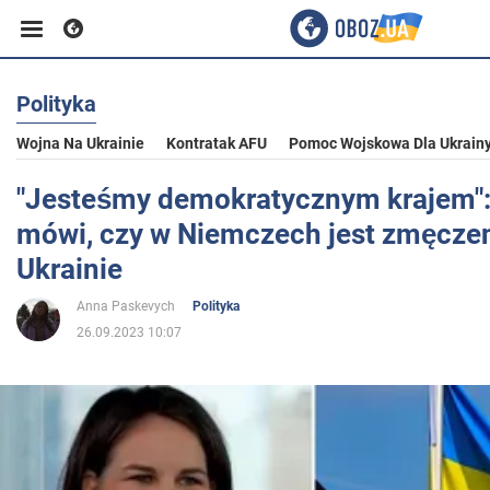
Polityka
Biznes
Wojna Na Ukrainie
Kontratak AFU
Pomoc Wojskowa Dla Ukrain
Sport
"Jesteśmy demokratycznym krajem"
mówi, czy w Niemczech jest zmęczen
Rozrywka
Ukrainie
Anna Paskevych
Polityka
Życie
26.09.2023 10:07
Polityka
Społeczeństwo