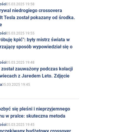
05.03.2025 19:58
ości
rywal niedrogiego crossovera
t Tesla został pokazany od środka.
e
05.03.2025 19:55
ości
róbuję kpić": były mistrz świata w
rzający sposób wypowiedział się o
05.03.2025 19:48
ości
 został zauważony podczas kolacji
wiecach z Jaredem Leto. Zdjęcie
05.03.2025 19:45
a
zbyć się pleśni i nieprzyjemnego
hu w pralce: skuteczna metoda
05.03.2025 19:45
ości
 oczekiwany budżetowy crossover