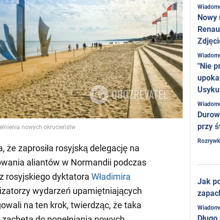
Wiadom
Nowy 
Renaul
Zdjęci
Wiadom
"Nie p
upoka
Usyku
Wiadom
Durow
przy ś
pełnienia nowych okrucieństw
Rozrywk
, że zaprosiła rosyjską delegację na
dowania aliantów w Normandii podczas
ez rosyjskiego dyktatora
Władimira
Jak po
nizatorzy wydarzeń upamiętniających
zapac
owali na ten krok, twierdząc, że taka
Wiadom
Długo
st zachętą do popełniania nowych