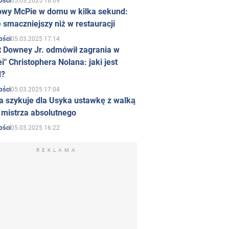
05.03.2025 18:09
ości
owy McPie w domu w kilka sekund:
 smaczniejszy niż w restauracji
05.03.2025 17:14
ości
t Downey Jr. odmówił zagrania w
i" Christophera Nolana: jaki jest
d?
05.03.2025 17:04
ości
a szykuje dla Usyka ustawkę z walką
ł mistrza absolutnego
05.03.2025 16:22
ości
REKLAMA