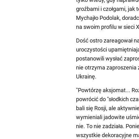
groźbami i czołgami, jak t
Mychajło Podolak, doradc
na swoim profilu w sieci X
Dość ostro zareagował n
uroczystości upamiętniaj
postanowili wysłać zapros
nie otrzyma zaproszenia z
Ukrainę.
"Powtórzę aksjomat... Roz
powrócić do "słodkich cz
bali się Rosji, ale aktywnie
wymieniali jadowite uśmie
nie. To nie zadziała. Pon
wszystkie dekoracyjne ma