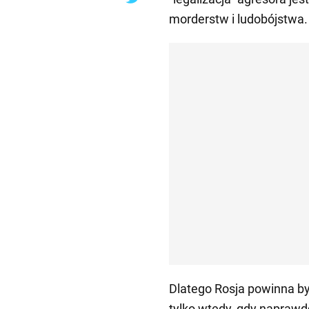
morderstw i ludobójstwa.
Dlatego Rosja powinna b
tylko wtedy, gdy naprawdę