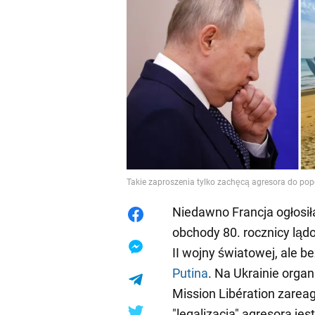
Takie zaproszenia tylko zachęcą agresora do po
Niedawno Francja ogłosiła
obchody 80. rocznicy lą
II wojny światowej, ale b
Putina
. Na Ukrainie orga
Mission Libération zareag
"legalizacja" agresora je