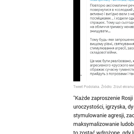
"Każde zaproszenie Rosji 
uroczystości, igrzyska, d
stymulowanie agresji, za
maksymalizowanie ludob
to zostać wdrożone, gdy 