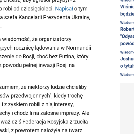
Wiadom
Wiśni
o robi od dziesięcioleci.
Napisał
o tym
będzie
a szefa Kancelarii Prezydenta Ukrainy,
Wiadom
.
Rober
"Odyse
a wiadomość, że organizatorzy
powó
ących rocznicę lądowania w Normandii
Wiadom
zenie do Rosji, choć bez Putina, który
Joshu
 powodu pełnej inwazji Rosji na
o tytu
Wiadom
umiem, że niektórzy ludzie chcieliby
asów przedwojennych", kiedy trochę
 i z zyskiem robili z nią interesy,
chy i chodzili na żałosne imprezy. Ale
ieważ dziś Federacja Rosyjska zrzuciła
ski, z powrotem nałożyła na twarz