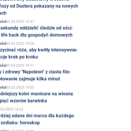
ńszy od Dustera pokazany na nowych
ach
05.03.2025 19:31
ości
sekundę oddzielić śledzie od ości:
y life hack dla gospodyń domowych
05.03.2025 19:28
ości
zycinać róże, aby kwitły intensywnie:
kcje krok po kroku
05.03.2025 19:11
ości
 i zdrowy "Napoleon" z ciasta filo:
towanie zajmuje kilka minut
05.03.2025 19:05
ości
dniejszy kolor manicure na wiosnę
 pięć wzorów barwinka
.03.2025 18:52
rdziej udane dni marca dla każdego
 zodiaku: horoskop