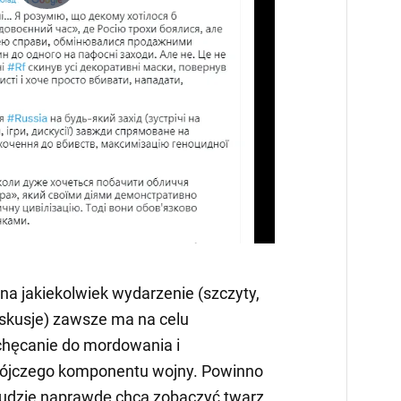
Play
Video
na jakiekolwiek wydarzenie (szczyty,
yskusje) zawsze ma na celu
chęcanie do mordowania i
ójczego komponentu wojny. Powinno
ludzie naprawdę chcą zobaczyć twarz