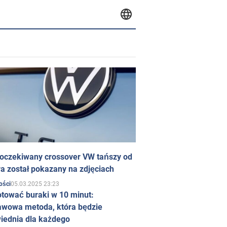
 oczekiwany crossover VW tańszy od
a został pokazany na zdjęciach
05.03.2025 23:23
ości
otować buraki w 10 minut:
awowa metoda, która będzie
iednia dla każdego