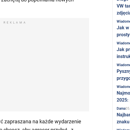
VW ta
zdjęci
Wiadom
REKLAMA
Jak w 
prost
Wiadom
Jak pr
instru
Wiadom
Pyszny
przygo
Wiadom
Najmo
2025:
05
Dama
Najba
yć zapraszana na każde wydarzenie
znaku
 chcesz, aby agresor przybył - z