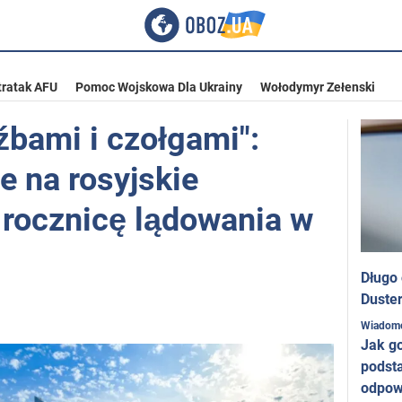
tratak AFU
Pomoc Wojskowa Dla Ukrainy
Wołodymyr Zełenski
źbami i czołgami":
e na rosyjskie
 rocznicę lądowania w
Długo
Duster
Wiadom
Jak g
podst
odpow