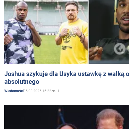
Joshua szykuje dla Usyka ustawkę z walką o 
absolutnego
05.03.2025 16:22
1
Wiadomości