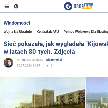
Wiadomości
Biznes
Wojna Na Ukrainie
Kontratak AFU
Pomoc Wojskowa Dla Ukrain
Sport
Sieć pokazała, jak wyglądała "Kijow
w latach 80-tych. Zdjęcia
Rozrywka
Dmitriy Kropivnitsky
Wiadomości
30.07.2024 14:15
2
Życie
Polityka
Społeczeństwo