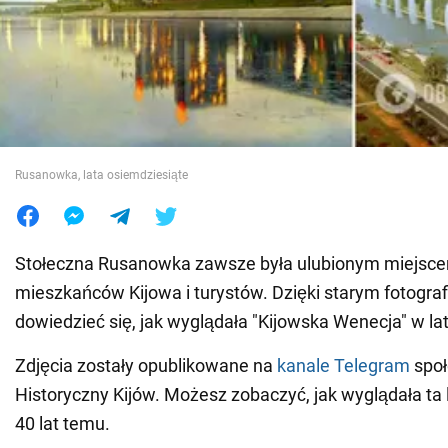
Wojna na Ukrainie
Świat
Jedzenie
Rusanowka, lata osiemdziesiąte
Stołeczna Rusanowka zawsze była ulubionym miejsc
mieszkańców Kijowa i turystów. Dzięki starym fotog
dowiedzieć się, jak wyglądała "Kijowska Wenecja" w la
Zdjęcia zostały opublikowane na
kanale Telegram
społ
Historyczny Kijów. Możesz zobaczyć, jak wyglądała ta l
40 lat temu.