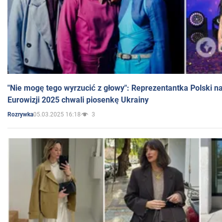
"Nie mogę tego wyrzucić z głowy": Reprezentantka Polski n
Eurowizji 2025 chwali piosenkę Ukrainy
05.03.2025 16:18
3
Rozrywka