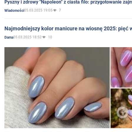
Pyszny i zdrowy "Napoleon" z ciasta filo: przygotowanie zaj
05.03.2025 19:05
7
Wiadomości
Najmodniejszy kolor manicure na wiosnę 2025: pięć
05.03.2025 18:52
10
Dama