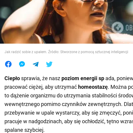
Wojna na Ukrainie
Świat
Jedzenie
Jak radzić sobie z upałem. Źródło: Stworzone z pomocą sztucznej inteligencji
Ciepło
sprawia, że nasz
poziom energii sp
ada, poniew
pracować ciężej, aby utrzymać
homeostazę
. Można po
to dążenie organizmu do utrzymania stabilności środo
wewnętrznego pomimo czynników zewnętrznych. Dla
przebywanie w upale wystarczy, aby się zmęczyć, po
pracuje w nadgodzinach, aby się ochłodzić, tętno wzras
spalane szybciej.