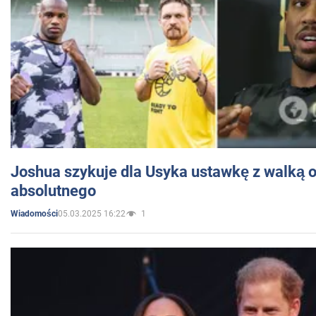
Joshua szykuje dla Usyka ustawkę z walką o 
absolutnego
05.03.2025 16:22
1
Wiadomości