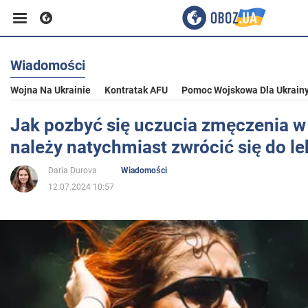
Wiadomości
Biznes
Wojna Na Ukrainie
Kontratak AFU
Pomoc Wojskowa Dla Ukrain
Sport
Jak pozbyć się uczucia zmęczenia w 
należy natychmiast zwrócić się do le
Rozrywka
Daria Durova
Wiadomości
12.07.2024 10:57
Życie
Polityka
Społeczeństwo