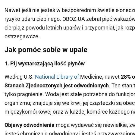
Nawet jeśli nie jesteś w bezpośrednim świetle słonecz
ryzyko udaru cieplnego. OBOZ.UA zebrał pięć wskazówe
cierpią z powodu letnich upałów i przypomniał, jak roz
ostrzegawcze.
Jak pomóc sobie w upale
1. Pij wystarczającą ilość płynów
Według U.S.
National Library of
Medicine, nawet
28% o
Stanach Zjednoczonych jest odwodnionych
. Ten stan 
tylko pragnienie. Woda jest stale potrzebna do funkcj
organizmu; znajduje się we krwi, jej cząsteczki są obe
międzykomórkowej oraz w każdej komórce każdego nar
Objawy odwodnienia
mogą wydawać się niewielkie, zwł
jesteś chronicznie odwodniony i jesteś przyzwyczajony