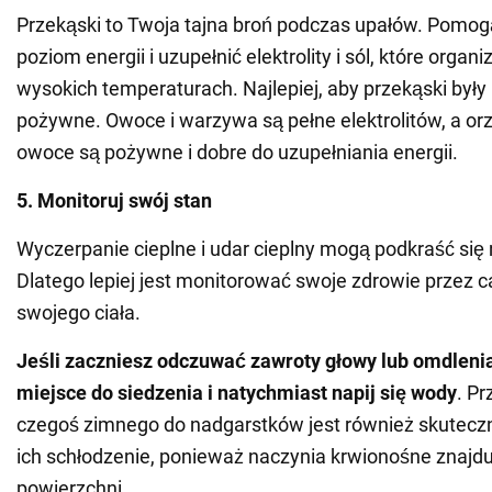
Przekąski to Twoja tajna broń podczas upałów. Pomo
poziom energii i uzupełnić elektrolity i sól, które organi
wysokich temperaturach. Najlepiej, aby przekąski były m
pożywne. Owoce i warzywa są pełne elektrolitów, a or
owoce są pożywne i dobre do uzupełniania energii.
5. Monitoruj swój stan
Wyczerpanie cieplne i udar cieplny mogą podkraść si
Dlatego lepiej jest monitorować swoje zdrowie przez ca
swojego ciała.
Jeśli zaczniesz odczuwać zawroty głowy lub omdlenia
miejsce do siedzenia i natychmiast napij się wody
. Pr
czegoś zimnego do nadgarstków jest również skute
ich schłodzenie, ponieważ naczynia krwionośne znajduj
powierzchni.