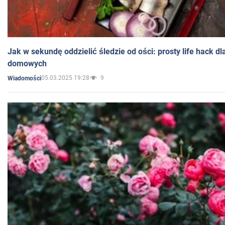
Jak w sekundę oddzielić śledzie od ości: prosty life hack d
domowych
05.03.2025 19:28
9
Wiadomości