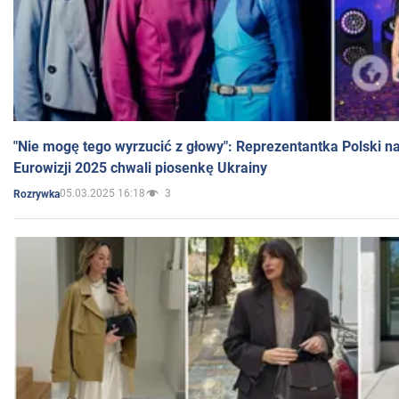
"Nie mogę tego wyrzucić z głowy": Reprezentantka Polski n
Eurowizji 2025 chwali piosenkę Ukrainy
05.03.2025 16:18
3
Rozrywka