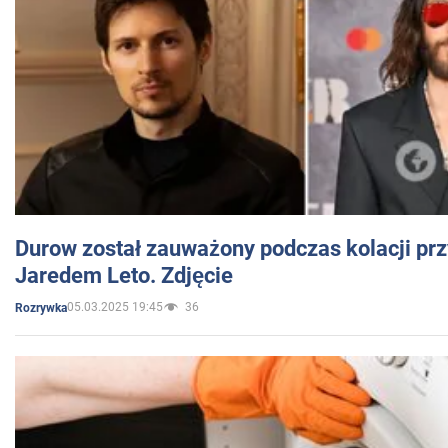
Durow został zauważony podczas kolacji prz
Jaredem Leto. Zdjęcie
05.03.2025 19:45
36
Rozrywka