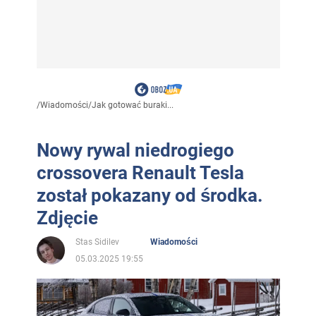
/
Wiadomości
/
Jak gotować buraki...
Nowy rywal niedrogiego
crossovera Renault Tesla
został pokazany od środka.
Zdjęcie
Stas Sidilev
Wiadomości
05.03.2025 19:55