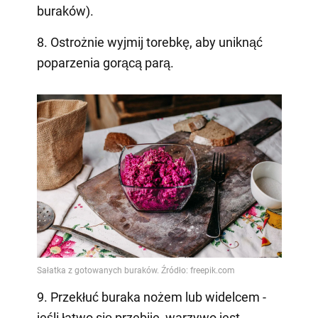
buraków).
8. Ostrożnie wyjmij torebkę, aby uniknąć
poparzenia gorącą parą.
9. Przekłuć buraka nożem lub widelcem -
jeśli łatwo się przebije, warzywo jest