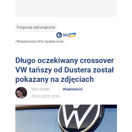
Prognoza astrologiczna
/
Wiadomości
/
Kto będzie miał...
Długo oczekiwany crossover
VW tańszy od Dustera został
pokazany na zdjęciach
Stas Sidilev
Wiadomości
05.03.2025 23:23