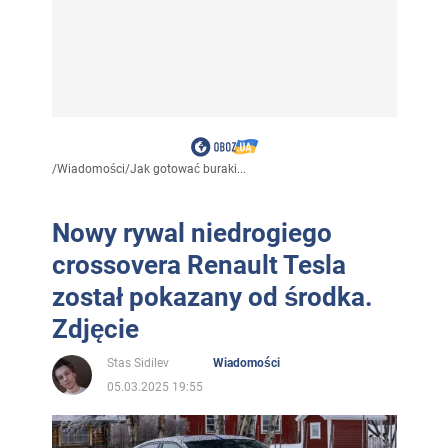
/
Wiadomości
/
Jak gotować buraki...
Nowy rywal niedrogiego
crossovera Renault Tesla
został pokazany od środka.
Zdjęcie
Stas Sidilev
Wiadomości
05.03.2025 19:55