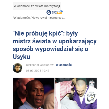
Wiadomości ze świata motoryzacji
/
Wiadomości
/
Nowy rywal niedrogiego...
"Nie próbuję kpić": były
mistrz świata w upokarzający
sposób wypowiedział się o
Usyku
Oleksandr Czekanow
Wiadomości
05.03.2025 19:48