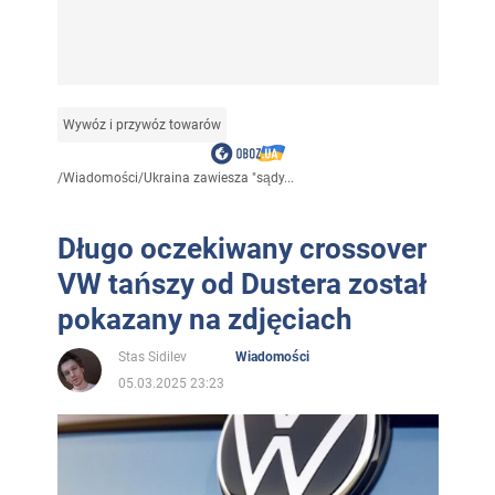
Wywóz i przywóz towarów
/
Wiadomości
/
Ukraina zawiesza "sądy...
Długo oczekiwany crossover
VW tańszy od Dustera został
pokazany na zdjęciach
Stas Sidilev
Wiadomości
05.03.2025 23:23