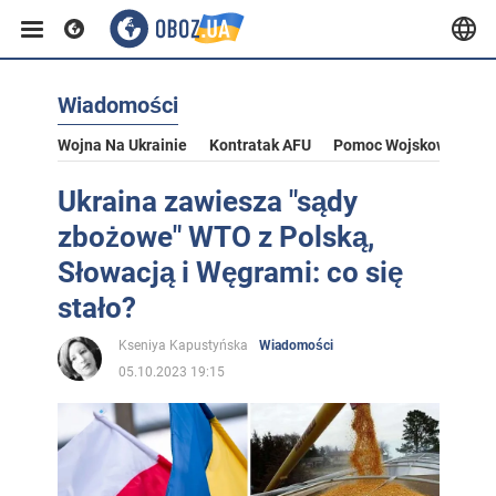
Wiadomości
Wojna Na Ukrainie
Kontratak AFU
Pomoc Wojskowa Dla U
Ukraina zawiesza "sądy
zbożowe" WTO z Polską,
Słowacją i Węgrami: co się
stało?
Kseniya Kapustyńska
Wiadomości
05.10.2023 19:15