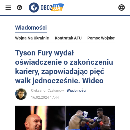
Wiadomości
Wojna Na Ukrainie
Kontratak AFU
Pomoc Wojskowa Dla U
Tyson Fury wydał
oświadczenie o zakończeniu
kariery, zapowiadając pięć
walk jednocześnie. Wideo
Oleksandr Czekanow
Wiadomości
16.02.2024 17:44