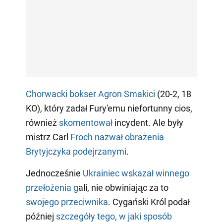
Chorwacki bokser Agron Smakici
(20-2, 18
KO), który zadał Fury'emu niefortunny cios,
również
skomentował
incydent. Ale były
mistrz Carl
Froch nazwał obrażenia
Brytyjczyka podejrzanymi
.
Jednocześnie
Ukrainiec wskazał winnego
przełożenia g
ali, nie obwiniając za to
swojego przeciwnika
. Cygański Król podał
później
szczegóły tego, w jaki sposób