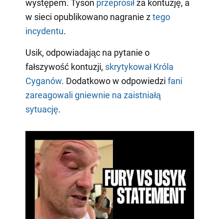
występem. Tyson
przeprosił
za kontuzję, a
w sieci opublikowano nagranie z
tego
incydentu
.
Usik, odpowiadając na pytanie o
fałszywość kontuzji,
skrytykował Króla
Cyganów
. Dodatkowo w odpowiedzi
fani
zareagowali gniewnie na zaistniałą
sytuację
.