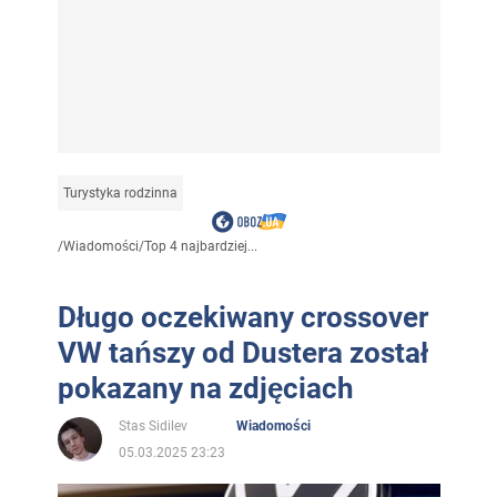
Turystyka rodzinna
/
Wiadomości
/
Top 4 najbardziej...
Długo oczekiwany crossover
VW tańszy od Dustera został
pokazany na zdjęciach
Stas Sidilev
Wiadomości
05.03.2025 23:23