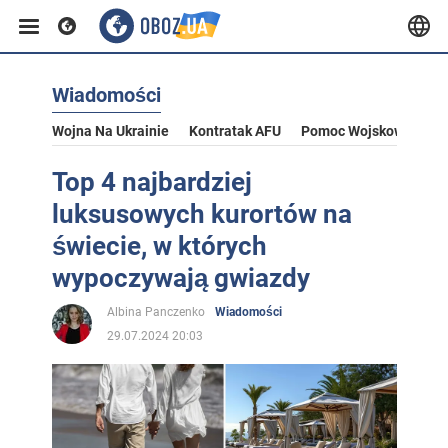
Wiadomości
Wojna Na Ukrainie
Kontratak AFU
Pomoc Wojskowa Dla U
Top 4 najbardziej
luksusowych kurortów na
świecie, w których
wypoczywają gwiazdy
Albina Panczenko
Wiadomości
29.07.2024 20:03