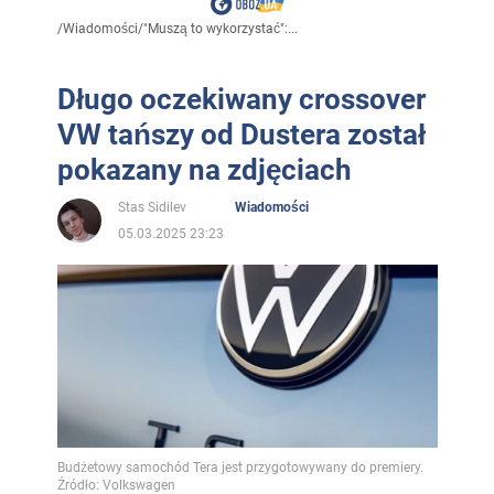
/
Wiadomości
/
"Muszą to wykorzystać":...
Długo oczekiwany crossover
VW tańszy od Dustera został
pokazany na zdjęciach
Stas Sidilev
Wiadomości
05.03.2025 23:23
Budżetowy samochód Tera jest przygotowywany do premiery.
Źródło: Volkswagen