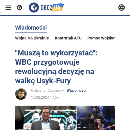
Wiadomości
Wojna Na Ukrainie
Kontratak AFU
Pomoc Wojskowa Dla U
"Muszą to wykorzystać":
WBC przygotowuje
rewolucyjną decyzję na
walkę Usyk-Fury
Oleksandr Czekanow
Wiadomości
15.02.2024 17:54