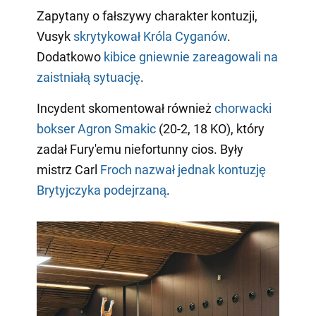
Zapytany o fałszywy charakter kontuzji,
Vusyk
skrytykował Króla Cyganów
.
Dodatkowo
kibice gniewnie zareagowali na
zaistniałą sytuację
.
Incydent skomentował również
chorwacki
bokser Agron Smakic
(20-2, 18 KO), który
zadał Fury'emu niefortunny cios. Były
mistrz Carl
Froch nazwał jednak kontuzję
Brytyjczyka podejrzaną
.