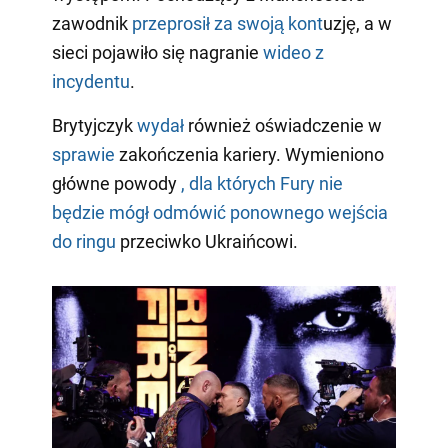
zawodnik
przeprosił za swoją kont
uzję, a w
sieci pojawiło się nagranie
wideo z
incydentu
.
Brytyjczyk
wydał
również oświadczenie w
sprawie
zakończenia kariery. Wymieniono
główne powody
, dla których Fury nie
będzie mógł odmówić ponownego wejścia
do ringu
przeciwko Ukraińcowi.