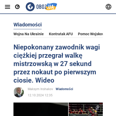
Wiadomości
Wojna Na Ukrainie
Kontratak AFU
Pomoc Wojskowa Dla U
Niepokonany zawodnik wagi
ciężkiej przegrał walkę
mistrzowską w 27 sekund
przez nokaut po pierwszym
ciosie. Wideo
Maksym Inshakov
Wiadomości
12.10.2024 12:35