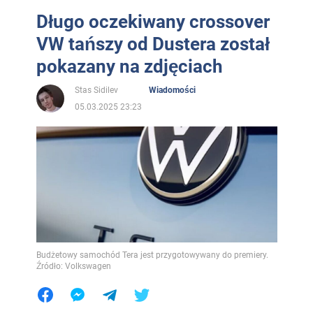
Długo oczekiwany crossover
VW tańszy od Dustera został
pokazany na zdjęciach
Stas Sidilev
Wiadomości
05.03.2025 23:23
Budżetowy samochód Tera jest przygotowywany do premiery.
Źródło: Volkswagen