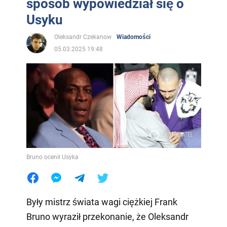
sposób wypowiedział się o
Usyku
Oleksandr Czekanow
Wiadomości
05.03.2025 19:48
Bruno ocenił Usyka
Były mistrz świata wagi ciężkiej Frank
Bruno wyraził przekonanie, że Oleksandr