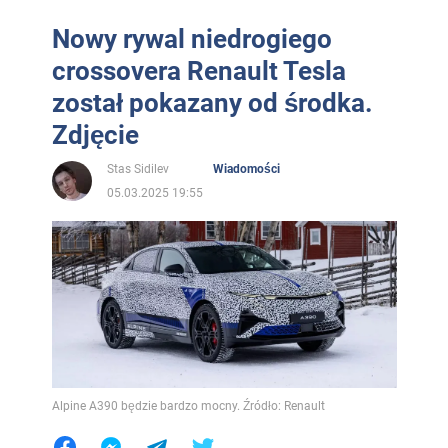
Nowy rywal niedrogiego
crossovera Renault Tesla
został pokazany od środka.
Zdjęcie
Stas Sidilev
Wiadomości
05.03.2025 19:55
Alpine A390 będzie bardzo mocny. Źródło: Renault