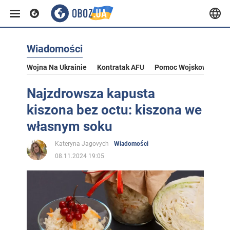
Wiadomości
Wojna Na Ukrainie
Kontratak AFU
Pomoc Wojskowa Dla U
Najzdrowsza kapusta
kiszona bez octu: kiszona we
własnym soku
Kateryna Jagovych
Wiadomości
08.11.2024 19:05