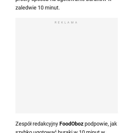
zaledwie 10 minut.
REKLAMA
Zespół redakcyjny
FoodOboz
podpowie, jak
szybko ugotować buraki w 10 minut w