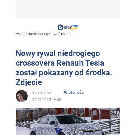
/
Wiadomości
/
Jak gotować buraki...
Nowy rywal niedrogiego
crossovera Renault Tesla
został pokazany od środka.
Zdjęcie
Stas Sidilev
Wiadomości
05.03.2025 19:55