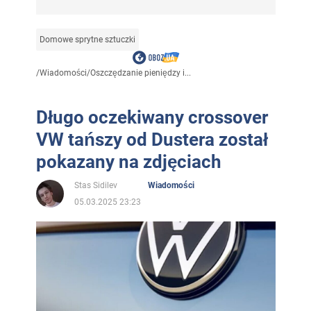
Domowe sprytne sztuczki
/
Wiadomości
/
Oszczędzanie pieniędzy i...
Długo oczekiwany crossover
VW tańszy od Dustera został
pokazany na zdjęciach
Stas Sidilev
Wiadomości
05.03.2025 23:23