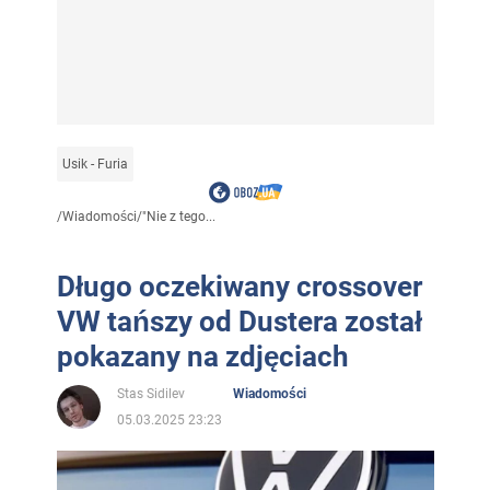
Usik - Furia
/
Wiadomości
/
"Nie z tego...
Długo oczekiwany crossover
VW tańszy od Dustera został
pokazany na zdjęciach
Stas Sidilev
Wiadomości
05.03.2025 23:23