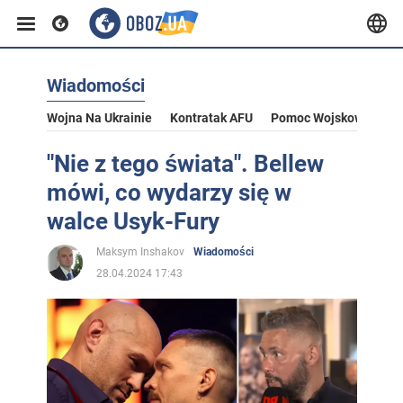
Wiadomości
Wojna Na Ukrainie
Kontratak AFU
Pomoc Wojskowa Dla U
"Nie z tego świata". Bellew
mówi, co wydarzy się w
walce Usyk-Fury
Maksym Inshakov
Wiadomości
28.04.2024 17:43