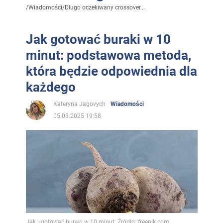
/
Wiadomości
/
Długo oczekiwany crossover...
Jak gotować buraki w 10
minut: podstawowa metoda,
która będzie odpowiednia dla
każdego
Kateryna Jagovych
Wiadomości
05.03.2025 19:58
Jak ugotować buraki w 10 minut. Źródło: freepik.com