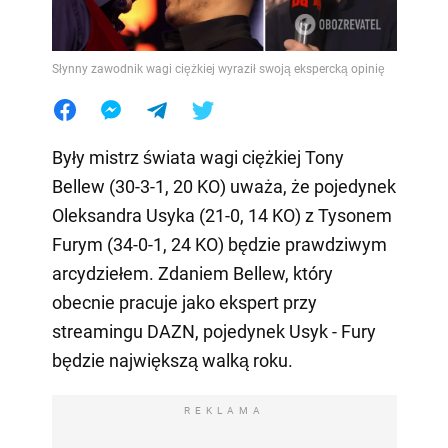
Słynny zawodnik wagi ciężkiej wyraził swoją ekspercką opinię
Były mistrz świata wagi ciężkiej Tony
Bellew (30-3-1, 20 KO) uważa, że pojedynek
Oleksandra Usyka (21-0, 14 KO) z Tysonem
Furym (34-0-1, 24 KO) będzie prawdziwym
arcydziełem. Zdaniem Bellew, który
obecnie pracuje jako ekspert przy
streamingu DAZN, pojedynek Usyk - Fury
będzie największą walką roku.
REKLAMA