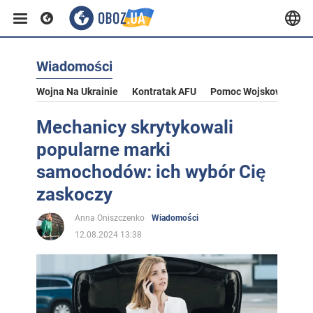
Wiadomości
Wojna Na Ukrainie
Kontratak AFU
Pomoc Wojskowa Dla U
Mechanicy skrytykowali
popularne marki
samochodów: ich wybór Cię
zaskoczy
Anna Oniszczenko
Wiadomości
12.08.2024 13:38