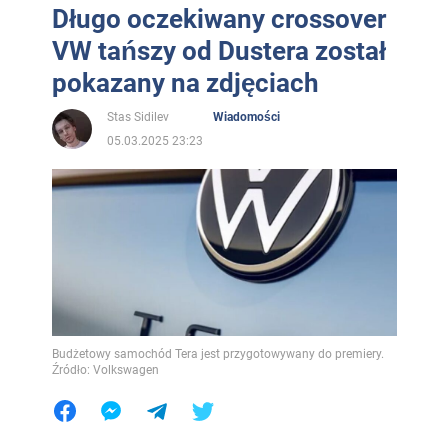
Długo oczekiwany crossover
VW tańszy od Dustera został
pokazany na zdjęciach
Stas Sidilev
Wiadomości
05.03.2025 23:23
Budżetowy samochód Tera jest przygotowywany do premiery.
Źródło: Volkswagen