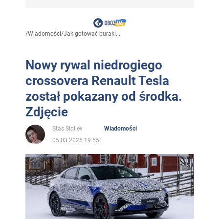
/
Wiadomości
/
Jak gotować buraki...
Nowy rywal niedrogiego
crossovera Renault Tesla
został pokazany od środka.
Zdjęcie
Stas Sidilev
Wiadomości
05.03.2025 19:55