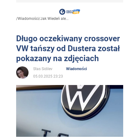
/
Wiadomości
/
Jak Wiedeń ale...
Długo oczekiwany crossover
VW tańszy od Dustera został
pokazany na zdjęciach
Stas Sidilev
Wiadomości
05.03.2025 23:23